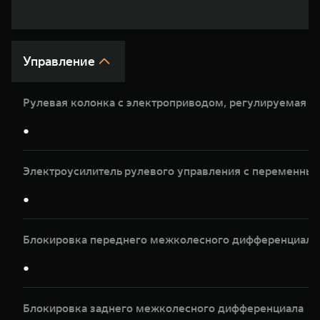
WEY 07
WEY 05
Расширяя границы комфорта
Эстетика ново
от 6 149 000 ₽
от 5 699 0
Управление
Рулевая колонка с электроприводом, регулируемая по
●
Электроусилитель рулевого управления с переменны
WEY 80
WEY 80 Л
●
Масштаб возможностей
Масштаб возм
от 6 449 000 ₽
от 8 099 0
Блокировка переднего межколесного дифференциала
●
Блокировка заднего межколесного дифференциала