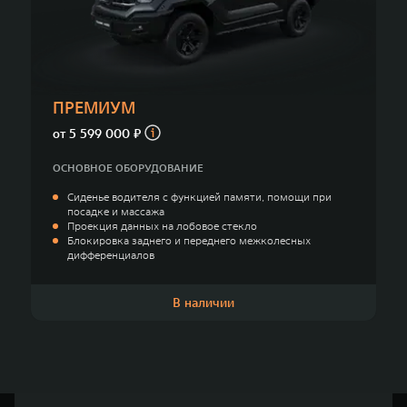
Сервис
ПОКУПКА АВТОМОБИЛЯ
TANK Финансы
Специальные предложения
Корпоративным клиентам
Моторные масла
ПРЕМИУМ
TANK ФИНАНСЫ
ЦИФРОВЫЕ СЕРВИСЫ TANK
от
5 599 000 ₽
TANK Кредит
Цифровые сервисы TANK
ОСНОВНОЕ ОБОРУДОВАНИЕ
TANK 500
TANK 700
Сиденье водителя с функцией памяти, помощи при
TANK Лизинг
Подписки
Веди за собой
Сила признан
посадке и массажа
от 6 499 000 ₽
от 10 199 
Проекция данных на лобовое стекло
TANK Страхование
Блокировка заднего и переднего межколесных
дифференциалов
В наличии