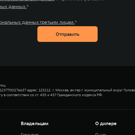
ных данных.
сональных данных третьим лицам.
Отправить
лиц
37700276637 адрес: 125212, г. Москва, вн.тер.г. муниципальный округ Головин
 в соответствии со ст. 435 и 437 Гражданского кодекса РФ.
Владельцам
О дилере
Гарантия
О нас