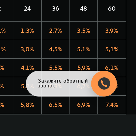
2
24
36
48
60
1%
1,3%
2,7%
3,5%
3,9%
1%
3,0%
4,5%
5,1%
5,1%
6%
4,1%
5,5%
5,9%
6,1%
Оцените свой авто
7%
5,2%
6,3%
6,7%
6,9%
в обмен на новый
0%
5,8%
6,5%
6,9%
7,4%