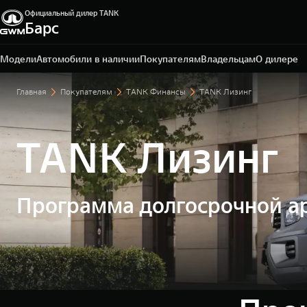
Официальный дилер TANK
Барс
Омск, ул. Волгоградская, 61
+7 3812 67-81-72
Модели
Автомобили в наличии
Покупателям
Владельцам
О дилере
Главная
Покупателям
TANK Финансы
TANK Лизинг
TANK Лизинг
Программа долгосрочной ар