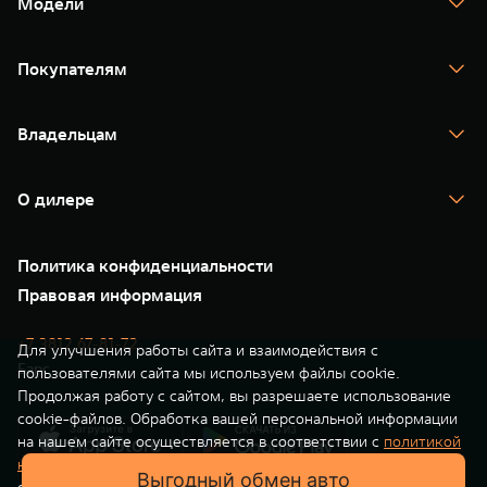
Модели
TANK 300
TANK 400
Покупателям
TANK 500
TANK 700
Спецпредложения
Тест-драйв
Владельцам
TANK Финансы
TANK Кредит
Гарантия
TANK Лизинг
Помощь на дороге
Корпоративным клиентам
О дилере
Новые цифровые сервисы TANK
Зарядные станции
Подписки
Проверено TANK
О нас
Специальные предложения
35 лет GWM
Сервис
Политика конфиденциальности
GWM ТЕХ ДЕНЬ
Нулевое ТО
Новости
Правовая информация
Моторные масла
+7 3812 67-81-72
Для улучшения работы сайта и взаимодействия с
Барс
пользователями сайта мы используем файлы cookie.
Продолжая работу с сайтом, вы разрешаете использование
cookie-файлов. Обработка вашей персональной информации
на нашем сайте осуществляется в соответствии с
политикой
конфиденциальности
. Вы всегда можете отключить файлы