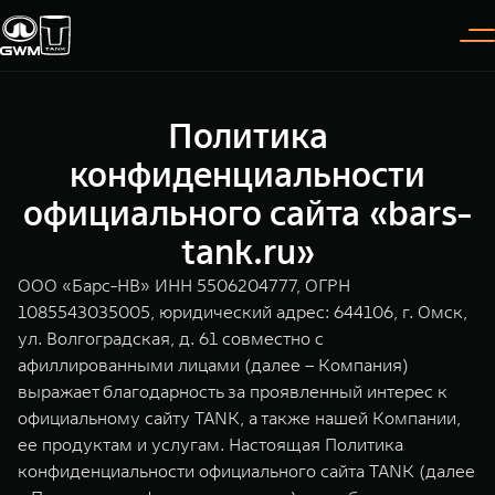
Политика
Покупателям
Владельцам
О дилере
Модели
конфиденциальности
официального сайта «bars-
ВЫБОР АВТОМОБИЛЯ
ГАРАНТИЯ И ПОДДЕРЖКА
ИНФОРМАЦИЯ
tank.ru»
Спецпредложения
Гарантия
О нас
ООО «Барс-НВ» ИНН 5506204777, ОГРН
Конфигуратор
Помощь на дороге
35 лет GWM
1085543035005, юридический адрес: 644106, г. Омск,
ул. Волгоградская, д. 61 совместно с
TANK 300
TANK 400
Тест-драйв
GWM ТЕХ ДЕНЬ
афиллированными лицами (далее – Компания)
СЕРВИС
Следуй за открытиями
За пределы возможного
выражает благодарность за проявленный интерес к
Зарядные станции
Новости
от 3 999 000 ₽
от 5 599 000 ₽
Калькулятор ТО
официальному сайту TANK, а также нашей Компании,
Проверено TANK
ее продуктам и услугам. Настоящая Политика
Нулевое ТО
конфиденциальности официального сайта TANK (далее