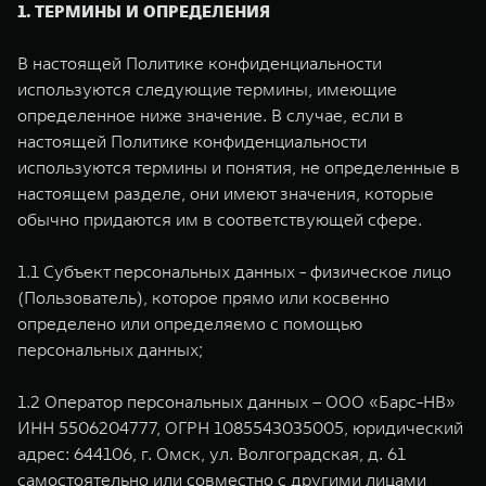
WEY 80
WEY 80 Лаундж
1. ТЕРМИНЫ И ОПРЕДЕЛЕНИЯ
Масштаб возможностей
Масштаб возможностей
от 6 449 000 ₽
от 8 099 000 ₽
В настоящей Политике конфиденциальности
используются следующие термины, имеющие
определенное ниже значение. В случае, если в
настоящей Политике конфиденциальности
используются термины и понятия, не определенные в
настоящем разделе, они имеют значения, которые
обычно придаются им в соответствующей сфере.
1.1 Субъект персональных данных - физическое лицо
(Пользователь), которое прямо или косвенно
определено или определяемо с помощью
персональных данных;
1.2 Оператор персональных данных – ООО «Барс-НВ»
ИНН 5506204777, ОГРН 1085543035005, юридический
адрес: 644106, г. Омск, ул. Волгоградская, д. 61
самостоятельно или совместно с другими лицами