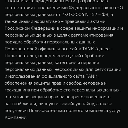
– Политика конфиденциальности) разработана в
Сервис
ПОКУПКА АВТОМОБИЛЯ
соответствии с положениями Федерального закона «О
TANK Финансы
Специальные предложения
персональных данных» от 27.07.2006 N 152 – ФЗ, а
TANK 500
TANK 700
также иными нормативно – правовыми актами
Корпоративным клиентам
Моторные масла
Веди за собой
Сила признания
Российской Федерации в сфере защиты информации и
от 6 499 000 ₽
от 10 199 000 ₽
персональных данных в целях регламентирования
TANK ФИНАНСЫ
ЦИФРОВЫЕ СЕРВИСЫ TANK
порядка обработки персональных данных
Пользователей официального сайта TANK (далее -
TANK Кредит
Цифровые сервисы TANK
Пользователь), определения целей обработки
персональных данных, категорий и перечня
TANK Лизинг
Подписки
персональных данных, необходимых для регистрации
TANK Страхование
WEY 07
WEY 05
и использования официального сайта TANK,
Расширяя границы комфорта
Эстетика нового времени
обеспечения защиты прав и свобод человека и
от 6 149 000 ₽
от 5 699 000 ₽
гражданина при обработке его персональных данных,
в том числе защиты прав на неприкосновенность
частной жизни, личную и семейную тайну, а также
получения Пользователями полного комплекса услуг
Компании.