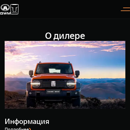
О дилере
Покупателям
Владельцам
О дилере
Модели
ВЫБОР АВТОМОБИЛЯ
ГАРАНТИЯ И ПОДДЕРЖКА
ИНФОРМАЦИЯ
Спецпредложения
Гарантия
О нас
Конфигуратор
Помощь на дороге
35 лет GWM
TANK 300
TANK 400
Тест-драйв
GWM ТЕХ ДЕНЬ
СЕРВИС
Следуй за открытиями
За пределы возможного
Зарядные станции
Новости
от 3 999 000 ₽
от 5 599 000 ₽
Калькулятор ТО
Проверено TANK
Информация
Нулевое ТО
Подробнее