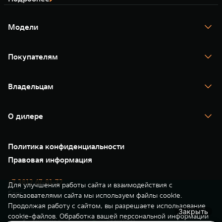
Сервис
ПОКУПКА АВТОМОБИЛЯ
TANK Финансы
Специальные предложения
Модели
TANK 500
TANK 700
Корпоративным клиентам
Моторные масла
TANK 300
Веди за собой
Сила признания
TANK 400
от 6 499 000 ₽
от 10 199 000 ₽
Покупателям
TANK 500
TANK 700
TANK ФИНАНСЫ
ЦИФРОВЫЕ СЕРВИСЫ TANK
Спецпредложения
Тест-драйв
Владельцам
TANK Кредит
Цифровые сервисы TANK
TANK Финансы
TANK Кредит
Гарантия
TANK Лизинг
TANK Лизинг
Подписки
Помощь на дороге
Корпоративным клиентам
О дилере
Новые цифровые сервисы TANK
Зарядные станции
Подписки
TANK Страхование
WEY 07
WEY 05
Проверено TANK
О нас
Специальные предложения
35 лет GWM
Расширяя границы комфорта
Эстетика нового времени
Сервис
Политика конфиденциальности
GWM ТЕХ ДЕНЬ
Нулевое ТО
от 6 149 000 ₽
от 5 699 000 ₽
Новости
Правовая информация
Моторные масла
+7 3812 67-81-72
Для улучшения работы сайта и взаимодействия с
Барс
пользователями сайта мы используем файлы cookie.
Продолжая работу с сайтом, вы разрешаете использование
Закрыть
cookie-файлов. Обработка вашей персональной информации