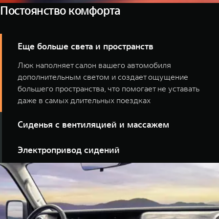
Постоянство комфорта
Еще больше света и пространств
Люк наполняет салон вашего автомобиля
дополнительным светом и создает ощущение
большего пространства, что помогает не уставать
даже в самых длительных поездках
Сиденья с вентиляцией и массажем
TANK 300 для тех, чья цель — изучить всю полноту
Электропривод сидений
мира. Специально созданные для долгих поездок
кресла поддержат настрой на свершения и не дадут
Ваш TANK не угадывает, а знает, как будет наиболее
переутомиться.
комфортно. Электрическая регулировка сидений
делает автомобиль удобным именно для вас.