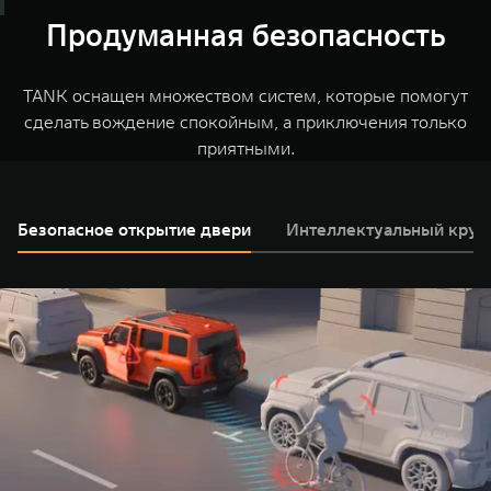
выполнить разворот по малому радиусу.
которой движется автомобиль, и TANK обеспечит
Продуманная безопасность
Настраивайте время запуска двигателя, меняйте
наилучший контроль за дорогой.
температуру в салоне, уточняйте геолокацию и
многое другое с помощью сервисов дистанционного
TANK оснащен множеством систем, которые помогут
управления TANK.
сделать вождение спокойным, а приключения только
приятными.
Безопасное открытие двери
Интеллектуальный круи