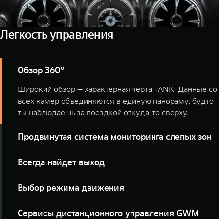
Легкость управления
Обзор 360°
Широкий обзор — характерная черта TANK. Данные со
всех камер объединяются в единую панораму, будто
ты наблюдаешь за поездкой откуда-то сверху.
Продвинутая система мониторинга слепых зон
Гораздо легче держать все под контролем, когда есть
Всегда найдет выход
внимательный помощник. С продвинутой системой
мониторинга слепых зон TANK 300 Сити Премиум
Чтобы смело идти вперед, нужна уверенность, что
Выбор режима движения
ничто не исчезнет из поля вашего зрения.
всегда можно повернуть назад. При включении
функции помощи при повороте на бездорожье TANK
Что бы ни оказалось под колесами, это не станет
Сервисы дистанционного управления GWM
снизит вращение внутреннего заднего колеса и
сюрпризом для TANK. Выберите тип поверхности, по