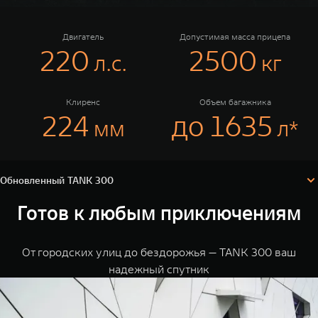
Сервис
ПОКУПКА АВТОМОБИЛЯ
TANK Финансы
Специальные предложения
Двигатель
Допустимая масса прицепа
220
2500
л.c.
кг
Корпоративным клиентам
Моторные масла
TANK ФИНАНСЫ
ЦИФРОВЫЕ СЕРВИСЫ TANK
Клиренс
Объем багажника
Обновленный TANK 300
224
до 1635
TANK 300
мм
л*
TANK Кредит
Цифровые сервисы TANK
Аксессуары
TANK 500
TANK 700
Технические характеристики
TANK Лизинг
Подписки
Веди за собой
Сила признан
Конфигуратор
Комплектации и цены
от 6 499 000 ₽
от 10 199 
Обновленный TANK 300
TANK Страхование
Готов к любым приключениям
От городских улиц до бездорожья — TANK 300 ваш
надежный спутник