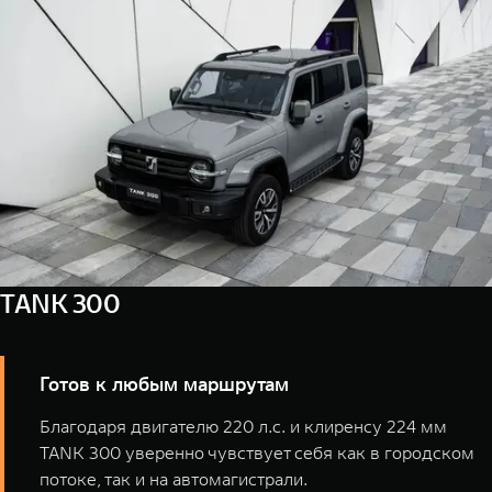
WEY 07
WEY 05
Расширяя границы комфорта
Эстетика ново
от 6 149 000 ₽
от 5 699 0
TANK 300
WEY 80
WEY 80 Л
Масштаб возможностей
Масштаб возм
от 6 449 000 ₽
от 8 099 0
Готов к любым маршрутам
Благодаря двигателю 220 л.с. и клиренсу 224 мм
TANK 300 уверенно чувствует себя как в городском
потоке, так и на автомагистрали.