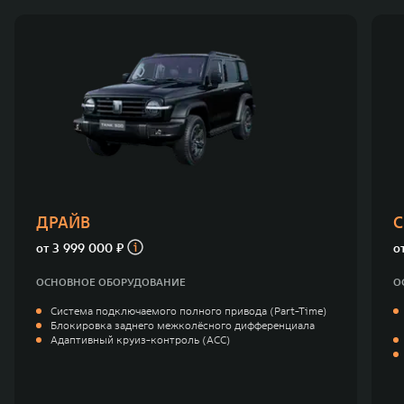
ДРАЙВ
С
от
3 999 000 ₽
о
ОСНОВНОЕ ОБОРУДОВАНИЕ
О
Система подключаемого полного привода (Part-Time)
Блокировка заднего межколёсного дифференциала
Адаптивный круиз-контроль (ACC)