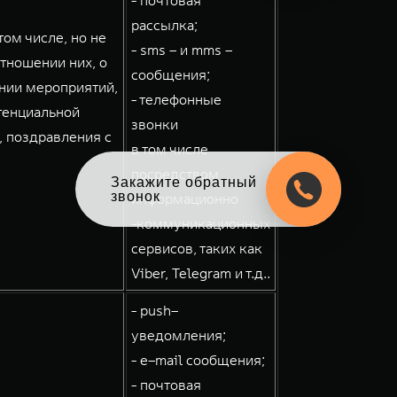
- почтовая
рассылка;
ом числе, но не
- sms – и mms –
тношении них, о
сообщения;
ении мероприятий,
- телефонные
тенциальной
звонки
, поздравления с
в том числе
посредством
Закажите обратный
звонок
информационно
-коммуникационных
сервисов, таких как
Viber, Telegram и т.д..
- push–
уведомления;
- e–mail сообщения;
- почтовая