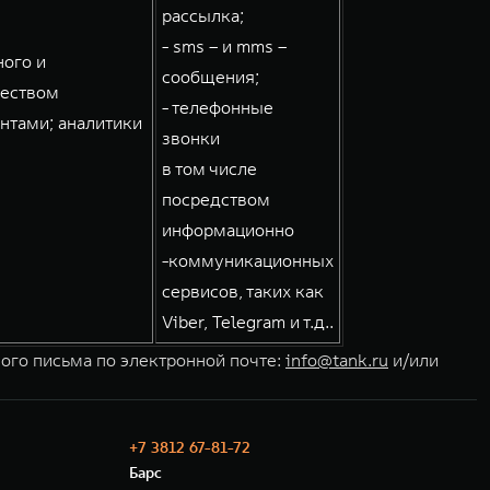
рассылка;
- sms – и mms –
ного и
сообщения;
чеством
- телефонные
нтами; аналитики
звонки
в том числе
посредством
информационно
-коммуникационных
сервисов, таких как
Viber, Telegram и т.д..
ного письма по электронной почте:
info@tank.ru
и/или
+7 3812 67-81-72
Барс