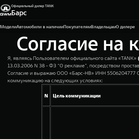
Официальный дилер TANK
Барс
Омск, ул. Волгоградская, 61
+7 3812 67-81-72
Модели
Автомобили в наличии
Покупателям
Владельцам
О дилере
Согласие на 
Я, являясь Пользователем официального сайта «TANK»
13.03.2006 N 38 - ФЗ “О рекламе”, посредством прост
Согласие и выражаю ООО «Барс-НВ» ИНН 5506204777 ОГРН
коммуникацию на следующих условиях:
N
Цель коммуникации