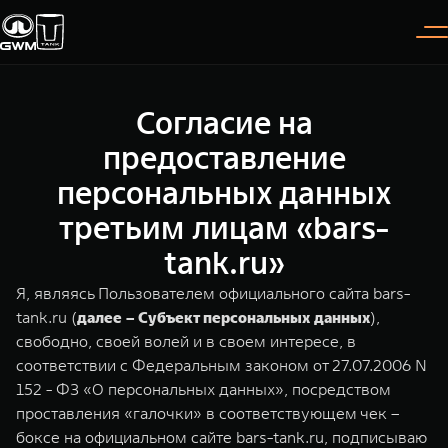
Согласие на
Покупателям
Владельцам
О дилере
Модели
предоставление
персональных данных
ВЫБОР АВТОМОБИЛЯ
ГАРАНТИЯ И ПОДДЕРЖКА
ИНФОРМАЦИЯ
третьим лицам «bars-
Спецпредложения
Гарантия
О нас
tank.ru»
Конфигуратор
Помощь на дороге
35 лет GWM
Я, являясь Пользователем официального сайта bars-
tank.ru (
далее – Субъект персональных данных
),
TANK 300
TANK 400
Тест-драйв
GWM ТЕХ ДЕНЬ
СЕРВИС
свободно, своей волей и в своем интересе, в
Следуй за открытиями
За пределы возможного
Зарядные станции
Новости
соответствии с Федеральным законом от 27.07.2006 N
от 3 999 000 ₽
от 5 599 000 ₽
Калькулятор ТО
152 - ФЗ «О персональных данных», посредством
Проверено TANK
проставления «галочки» в соответствующем чек –
Нулевое ТО
боксе на официальном сайте bars-tank.ru, подписываю