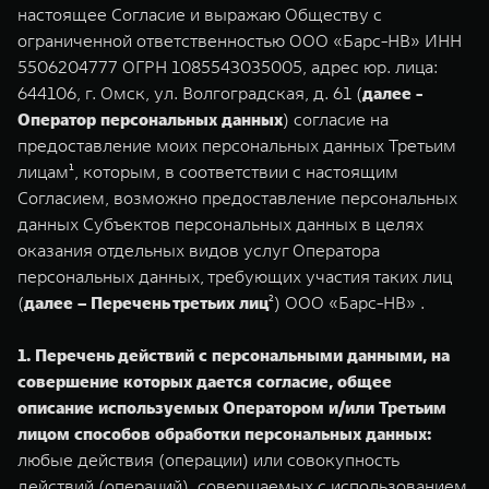
Сервис
ПОКУПКА АВТОМОБИЛЯ
настоящее Согласие и выражаю Обществу с
ограниченной ответственностью ООО «Барс-НВ» ИНН
TANK Финансы
Специальные предложения
5506204777 ОГРН 1085543035005, адрес юр. лица:
TANK 500
TANK 700
644106, г. Омск, ул. Волгоградская, д. 61 (
далее -
Корпоративным клиентам
Моторные масла
Веди за собой
Сила признания
Оператор персональных данных
) согласие на
от 6 499 000 ₽
от 10 199 000 ₽
предоставление моих персональных данных Третьим
TANK ФИНАНСЫ
ЦИФРОВЫЕ СЕРВИСЫ TANK
лицам¹, которым, в соответствии с настоящим
TANK Кредит
Цифровые сервисы TANK
Согласием, возможно предоставление персональных
данных Субъектов персональных данных в целях
TANK Лизинг
Подписки
оказания отдельных видов услуг Оператора
персональных данных, требующих участия таких лиц
TANK Страхование
WEY 07
WEY 05
(
далее – Перечень третьих лиц
²) ООО «Барс-НВ» .
Расширяя границы комфорта
Эстетика нового времени
от 6 149 000 ₽
от 5 699 000 ₽
1. Перечень действий с персональными данными, на
совершение которых дается согласие, общее
описание используемых Оператором и/или Третьим
лицом способов обработки персональных данных:
любые действия (операции) или совокупность
действий (операций), совершаемых с использованием