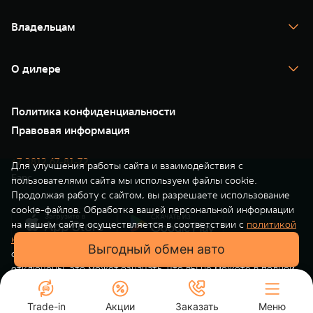
TANK 700
Спецпредложения
Тест-драйв
Владельцам
TANK Финансы
TANK Кредит
Гарантия
TANK Лизинг
Помощь на дороге
Корпоративным клиентам
О дилере
Новые цифровые сервисы TANK
Зарядные станции
Подписки
Проверено TANK
О нас
Специальные предложения
35 лет GWM
Сервис
Политика конфиденциальности
GWM ТЕХ ДЕНЬ
Нулевое ТО
Новости
Правовая информация
Моторные масла
+7 3812 67-81-72
Для улучшения работы сайта и взаимодействия с
Барс
пользователями сайта мы используем файлы cookie.
Продолжая работу с сайтом, вы разрешаете использование
cookie-файлов. Обработка вашей персональной информации
на нашем сайте осуществляется в соответствии с
политикой
конфиденциальности
. Вы всегда можете отключить файлы
Выгодный обмен авто
cookie в настройках вашего браузера. Если файлы cookie
отключены, это может означать, что вы не можете в полной
мере использовать все функции нашего сайта.
Trade-in
Акции
Понятно
Заказать
Меню