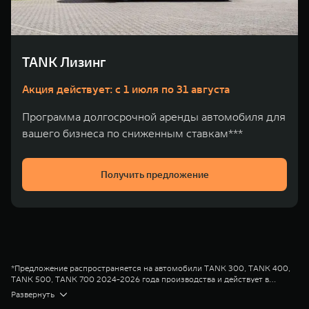
WEY 80
WEY 80 Лаундж
Масштаб возможностей
Масштаб возможностей
от 6 449 000 ₽
от 8 099 000 ₽
TANK Лизинг
Акция действует: с 1 июля по 31 августа
Программа долгосрочной аренды автомобиля для
вашего бизнеса по сниженным ставкам***
Получить предложение
*Предложение распространяется на автомобили TANK 300, TANK 400,
TANK 500, TANK 700 2024-2026 года производства и действует в
салонах официальных дилеров марки TANK до 31.08.2026
Диапазон Полной стоимости кредита в % годовых составляет от 2,778%
Развернуть
(включительно). Параметры программы «TANK Кредит» валюта кредита
до 16,101%. % ставка составляет от 0,010% до 12,600% на диапазонах