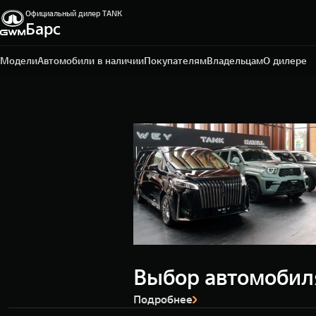
Официальный дилер TANK
Барс
Омск, ул. Волгоградская, 61
+7 3812 67-81-72
Модели
Автомобили в наличии
Покупателям
Владельцам
О дилере
Выбор автомобил
Подробнее