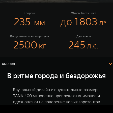
Сервис
ПОКУПКА АВТОМОБИЛЯ
TANK Финансы
Специальные предложения
Клиренс
Объем багажника
235
до 1803
мм
л*
Корпоративным клиентам
Моторные масла
TANK ФИНАНСЫ
ЦИФРОВЫЕ СЕРВИСЫ TANK
Допустимая масса прицепа
Двигатель
2500
245
кг
л.с.
TANK Кредит
Цифровые сервисы TANK
TANK 400
TANK 500
TANK 700
Комплектации и цены
TANK Лизинг
Подписки
Веди за собой
Сила признан
Технические характеристики
Конфигуратор
от 6 499 000 ₽
от 10 199 
TANK 400
TANK Страхование
В ритме города и бездорожья
Брутальный дизайн и внушительные размеры
TANK 400 мгновенно привлекают внимание и
вдохновляют на покорение новых горизонтов