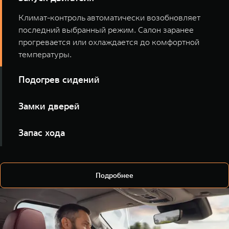
Климат-контроль автоматически возобновляет
последний выбранный режим. Салон заранее
прогревается или охлаждается до комфортной
температуры.
Подогрев сидений
Включайте подогрев всех сидений или отдельных
Замки дверей
мест голосом, ещё до выхода из дома.
Уточняйте статус замков и закрывайте автомобиль
Запас хода
удалённо, не открывая приложение.
Узнавайте уровень топлива и ориентировочную
дальность поездки.
Подробнее