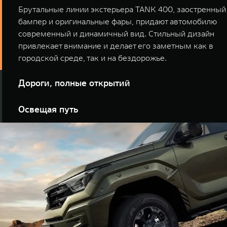
Брутальные линии экстерьера TANK 400, заостренный
бампер и оригинальные фары, придают автомобилю
современный и динамичный вид. Стильный дизайн
привлекает внимание и делает его заметным как в
городской среде, так и на бездорожье.
Дороги, полные открытий
Экстерьер TANK 400 подчеркивает индивидуальность
Освещая путь
владельца и его стремление к свободе. Этот
автомобиль готов к любым приключениям и станет
Фары TANK 400 легко рассекают глухую тьму,
надежным спутником на пути к новым свершениям.
превращая ночные маршруты в захватывающий
элемент ваших экспедиций.