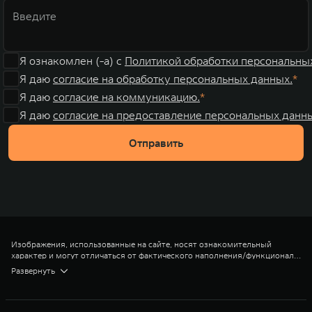
Я ознакомлен (-а) с
Политикой обработки персональны
Я даю
согласие на обработку персональных данных.
Я даю
согласие на коммуникацию.
Я даю
согласие на предоставление персональных данны
Отправить
Изображения, использованные на сайте, носят ознакомительный
характер и могут отличаться от фактического наполнения/функционала
и внешнего вида.
*Объем багажника при разложенных сиденьях
Развернуть
** Цена на модель TANK (ТЭНК) 400 в комплектации Премиум 2025
года выпуска и 2025 модельного года, с учетом прямой выгоды в 250
000 рублей, выгоды по трейд-ин в 250 000 рублей и с учетом
дополнительной выгоды по лояльному трейд-ин в 200 000 рублей при