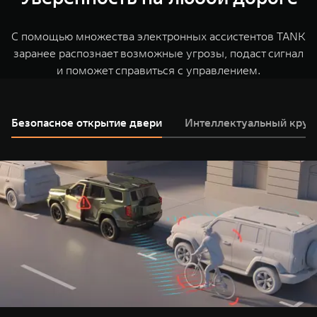
красоту и глубину звучания, погружая вас в мир
среды, помогая детям расслабиться и уснуть.
TANK подготовили “зимний пакет” - подогрев руля и
музыки.
всех сидений, боковых зеркал, лобового и заднего
С помощью множества электронных ассистентов TANK
стекол и форсунок стеклоомывателя, а также
заранее распознает возможные угрозы, подаст сигнал
дополнительную антикоррозийную обработку и
и поможет справиться с управлением.
омыватель камеры заднего вида.
Безопасное открытие двери
Интеллектуальный круи