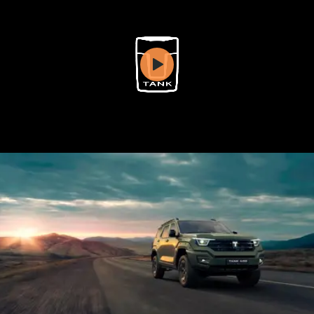
WEY 07
WEY 05
Расширяя границы комфорта
Эстетика ново
от 6 149 000 ₽
от 5 699 0
WEY 80
WEY 80 Л
Масштаб возможностей
Масштаб возм
от 6 449 000 ₽
от 8 099 0