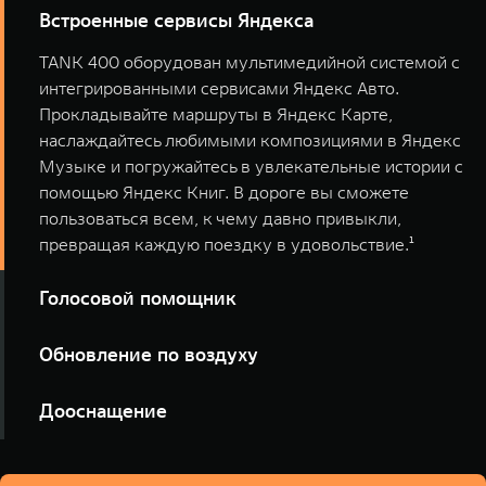
Встроенные сервисы Яндекса
TANK 400 оборудован мультимедийной системой с
интегрированными сервисами Яндекс Авто.
Прокладывайте маршруты в Яндекс Карте,
наслаждайтесь любимыми композициями в Яндекс
Музыке и погружайтесь в увлекательные истории с
помощью Яндекс Книг. В дороге вы сможете
пользоваться всем, к чему давно привыкли,
превращая каждую поездку в удовольствие.¹
Голосовой помощник
Встроенный голосовой помощник TANK 400
Обновление по воздуху
позволяет управлять функциями автомобиля и
мультимедиа, не отвлекаясь от дороги: регулировать
После дооснащения цифровыми сервисами,
Дооснащение
климат-контроль, открывать окна и дверь багажника,
обновление программного обеспечения вашего
переключать музыку и прокладывать маршруты, а
автомобиля будет доступно онлайн, без посещения
Откройте новые горизонты с дооснащенными
также многое другое. Он распознает голос водителя и
дилерского центра. Несколько простых шагов — и вы
цифровыми сервисами для вашего TANK!