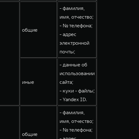
- фамилия,
имя, отчество;
- № телефона;
общие
- адрес
электронной
почты;
- данные об
использовании
иные
сайта;
- куки - файлы;
- Yandex ID.
- фамилия,
имя, отчество;
- № телефона;
общие
- адрес