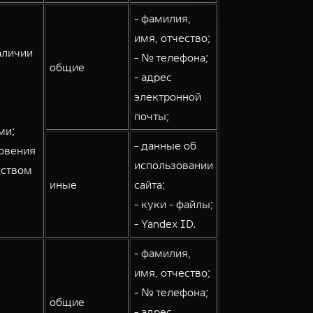
- фамилия,
имя, отчество;
аличии
- № телефона;
общие
- адрес
электронной
почты;
ми;
- данные об
овения
использовании
дством
иные
сайта;
- куки - файлы;
- Yandex ID.
- фамилия,
имя, отчество;
- № телефона;
общие
- адрес