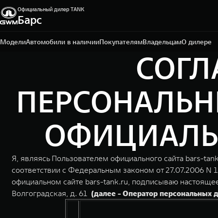
Официальный дилер TANK
Барс
Омск, ул. Волгоградская, 61
+7 3812 67-81-72
Модели
Автомобили в наличии
Покупателям
Владельцам
О дилере
СОГЛ
ПЕРСОНАЛЬН
ОФИЦИАЛЬНО
Я, являясь Пользователем официального сайта bars-tan
соответствии с Федеральным законом от 27.07.2006 N 
официальном сайте bars-tank.ru, подписываю настояще
Волгоградская, д. 61
(далее - Оператор персональных 