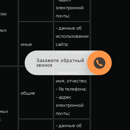
электронной
том
почты;
- данные об
ных
использовании
иные
сайта;
- куки - файлы;
- Yandex ID.
Закажите обратный
звонок
- фамилия,
имя, отчество;
- № телефона;
общие
- адрес
электронной
мных
почты;
:
- данные об