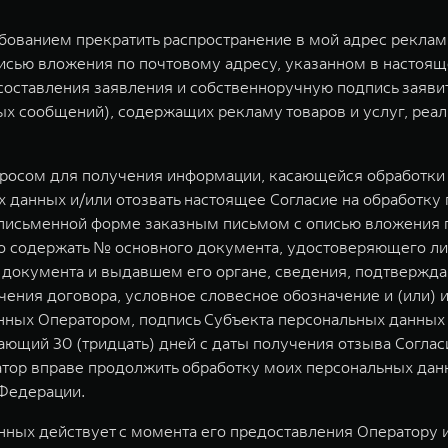
ебованием прекратить распространение в мой адрес рекла
исью вложения по почтовому адресу, указанном в настоящ
у составления заявления и собственноручную подпись заяв
 сообщений), содержащих рекламу товаров и услуг, реал
просом для получения информации, касающейся обработки 
 данных и/или отозвать настоящее Согласие на обработку
письменной форме заказным письмом с описью вложения по 
но содержать № основного документа, удостоверяющего ли
о документа и выдавшем его органе, сведения, подтвержд
чения договора, условное словесное обозначение и (или) 
ных Оператором, подпись Субъекта персональных данных 
ющий 30 (тридцать) дней с даты получения отзыва Соглас
атор вправе продолжить обработку моих персональных данн
Федерации.
ных действует с момента его предоставления Оператору и 