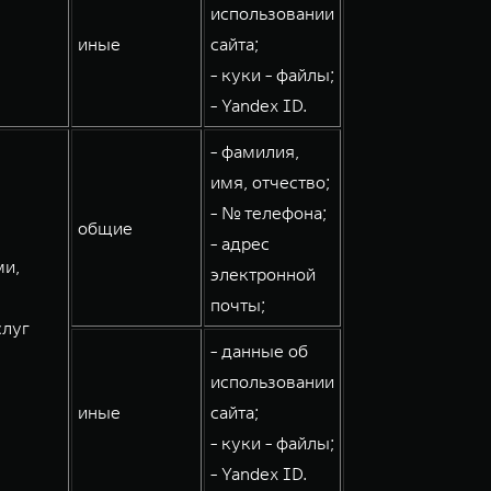
использовании
иные
сайта;
- куки - файлы;
- Yandex ID.
- фамилия,
имя, отчество;
- № телефона;
общие
- адрес
ми,
электронной
почты;
слуг
- данные об
использовании
иные
сайта;
- куки - файлы;
- Yandex ID.