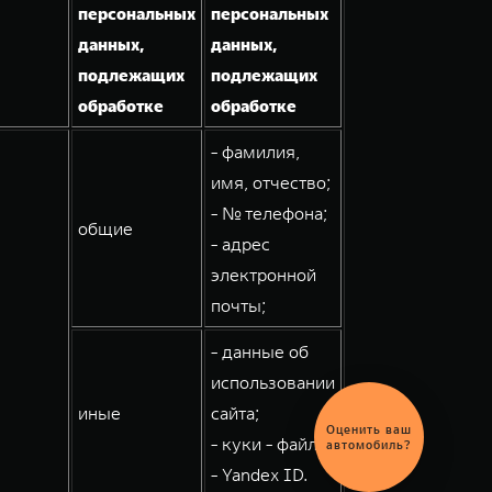
персональных
персональных
данных,
данных,
подлежащих
подлежащих
обработке
обработке
- фамилия,
имя, отчество;
- № телефона;
общие
- адрес
электронной
почты;
- данные об
использовании
иные
сайта;
Выгодный
обмен
- куки - файлы;
автомобиля
- Yandex ID.