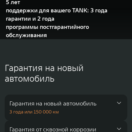
5 лет
WEY 80
WEY 80 Лаундж
поддержки для вашего TANK: 3 года
Масштаб возможностей
Масштаб возможностей
от 6 449 000 ₽
от 8 099 000 ₽
гарантии и 2 года
программы постгарантийного
обслуживания
Гарантия на новый
автомобиль
Гарантия на новый автомобиль
3 года или 150 000 км
Гарантия от сквозной коррозии
Гарантия распространяется на части и