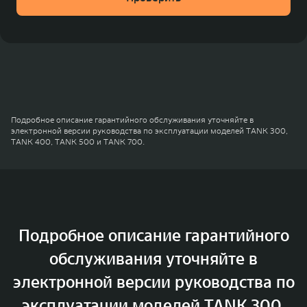
различными методами)
гарантии.
Гарантия не распространяется на:
все
предохранители, фильтры (воздушный фильтр,
фильтр кондиционера), коррозию выпускной
системы
Подробное описание гарантийного обслуживания уточняйте в
электронной версии руководства по эксплуатации моделей TANK 300,
TANK 400, TANK 500 и TANK 700.
Подробное описание гарантийного
обслуживания уточняйте в
электронной версии руководства по
эксплуатации моделей TANK 300,