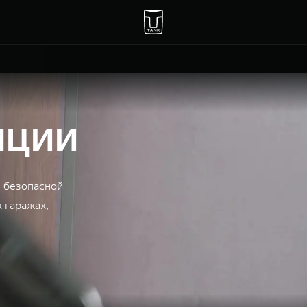
нции
я безопасной
 гаражах,