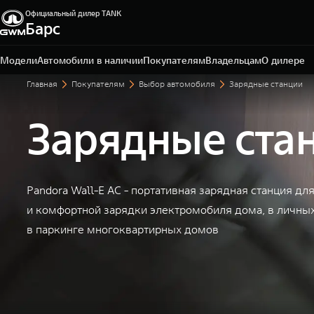
Официальный дилер TANK
Барс
Омск, ул. Волгоградская, 61
+7 3812 67-81-72
Модели
Автомобили в наличии
Покупателям
Владельцам
О дилере
Главная
Покупателям
Выбор автомобиля
Зарядные станции
Зарядные ста
Pandora Wall-E AC - портативная зарядная станция дл
и комфортной зарядки электромобиля дома, в личных
в паркинге многоквартирных домов