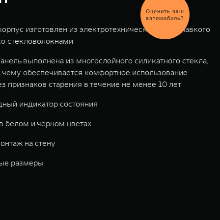
Выгодный
обмен
автомобиля
орпус изготовлен из электротехнического тугоплавкого
со стекловолокнами
анель выполнена из многослойного силикатного стекла,
 чему обеспечивается комфортное использование
ез признаков старения в течение не менее 10 лет
дный индикатор состояния
в белом и черном цветах
онтаж на стену
ые размеры