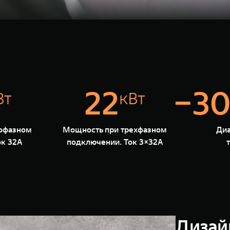
22
−30
Вт
кВт
офазном
Мощность при трехфазном
Диа
ок 32А
подключении. Ток 3×32А
Дизай