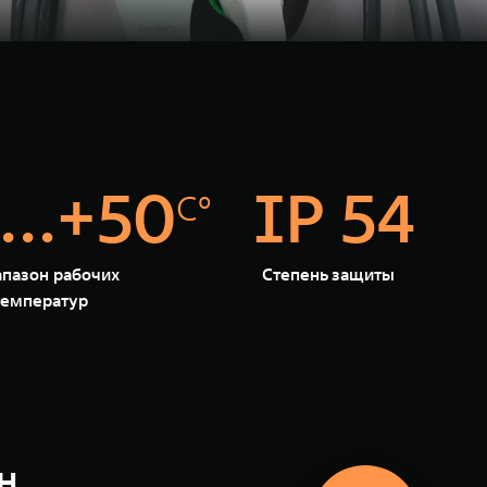
...+50
IP 54
С°
пазон рабочих
Степень защиты
температур
н