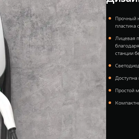
Прочный к
пластика 
Лицевая п
благодаря
станции б
Светодио
Доступна 
Простой м
Компактн