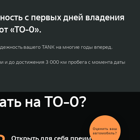
ность с первых дней владения
т «ТО-0».
адежность вашего TANK на многие годы вперед.
и и до достижения 3 000 км пробега с момента даты
ть на ТО-0?
Выгодный
обмен
автомобиля
Открыть для себя преимущества