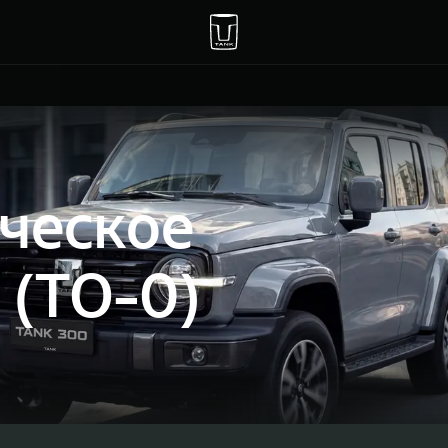
ческое
 (ТО-0)