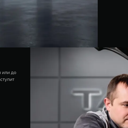
 или до
аступит