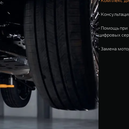
∙
Комплекс ди
∙
Консультаци
∙
Помощь при 
цифровых сер
∙
Замена мотор