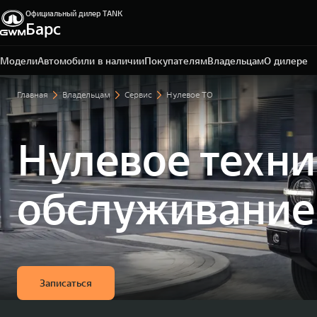
Официальный дилер TANK
Барс
Омск, ул. Волгоградская, 61
+7 3812 67-81-72
Модели
Автомобили в наличии
Покупателям
Владельцам
О дилере
Главная
Владельцам
Сервис
Нулевое ТО
Нулевое техни
обслуживание
Записаться