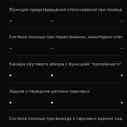
Функция предотвращения столкновений при проезде п
—
—
—
Система помощи при перестроении, мониторинг слепы
—
—
—
Камера кругового обзора с функцией “прозрачного” к
●
●
●
Задние и передние датчики парковки
●
●
●
Система помощи при выезде с парковки задним ходом