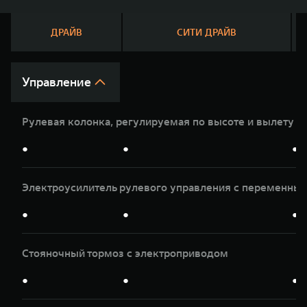
WEY 07
WEY 05
Расширяя границы комфорта
Эстетика ново
ДРАЙВ
СИТИ ДРАЙВ
от 6 149 000 ₽
от 5 699 0
Управление
Рулевая колонка, регулируемая по высоте и вылету
●
●
●
Электроусилитель рулевого управления с переменны
WEY 80
WEY 80 Л
Масштаб возможностей
Масштаб возм
●
●
●
от 6 449 000 ₽
от 8 099 0
Стояночный тормоз с электроприводом
●
●
●