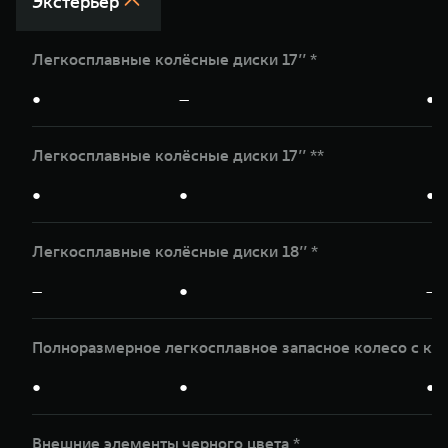
Экстерьер
Легкосплавные колёсные диски 17’’ *
●
—
●
Легкосплавные колёсные диски 17’’ **
●
●
●
Легкосплавные колёсные диски 18’’ *
—
●
—
Полноразмерное легкосплавное запасное колесо с кр
●
●
●
Внешние элементы черного цвета *