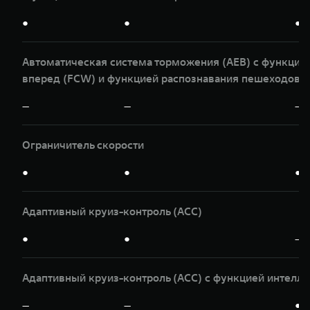
●
●
●
Автоматическая система торможения (AEB) с функци
вперед (FCW) и функцией распознавания пешеходов и
—
—
—
Ограничитель скорости
●
●
●
Адаптивный круиз-контроль (ACC)
●
●
—
Адаптивный круиз-контроль (ACC) с функцией интелле
—
—
●