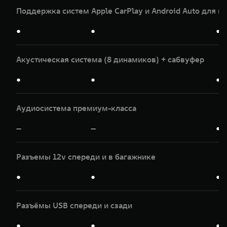
Поддержка систем Apple CarPlay и Android Auto для и
●
●
●
Акустическая система (8 динамиков) + сабвуфер
●
●
●
Аудиосистема премиум-класса
—
—
●
Разъемы 12v спереди и в багажнике
●
●
●
Разъёмы USB спереди и сзади
●
●
●