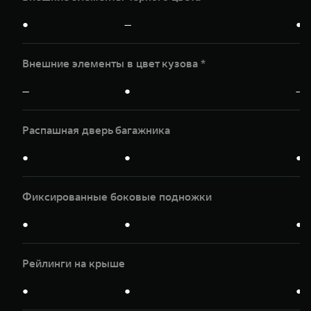
●
—
●
Внешние элементы в цвет кузова *
—
●
—
Распашная дверь багажника
●
●
●
Фиксированные боковые подножки
●
●
●
Рейлинги на крыше
●
●
●