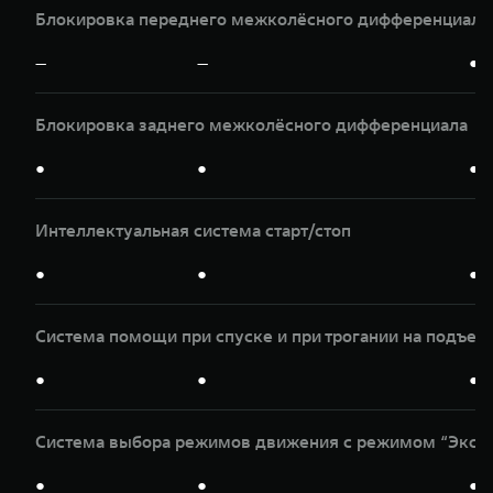
Блокировка переднего межколёсного дифференциала
—
—
●
Блокировка заднего межколёсного дифференциала
●
●
●
Интеллектуальная система старт/стоп
●
●
●
Система помощи при спуске и при трогании на подъем
●
●
●
Система выбора режимов движения с режимом “Экспе
●
●
●