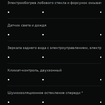
Электрообогрев лобового стекла и форсунок омывате
●
●
●
Датчик света и дождя
●
●
●
Зеркала заднего вида с электроуправлением, электр
●
●
●
Климат-контроль, двухзонный
●
●
●
Шумоизоляционное остекление спереди *
●
●
●