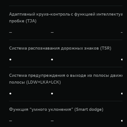
Адаптивный круиз-контроль с функцией интеллектуаль
пробке (TJA)
—
—
—
Система распознавания дорожных знаков (TSR)
●
●
●
Система предупреждения о выходе из полосы движени
полосы (LDW+LKA+LCK)
●
●
●
Функция “умного уклонения” (Smart dodge)
—
—
●