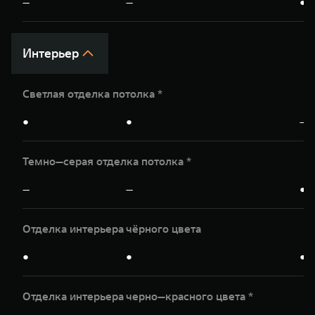
—
—
●
Интерьер
Светлая отделка потолка *
●
●
—
Темно—серая отделка потолка *
—
—
●
Отделка интерьера чёрного цвета
●
●
●
Отделка интерьера чeрно—красного цвета *