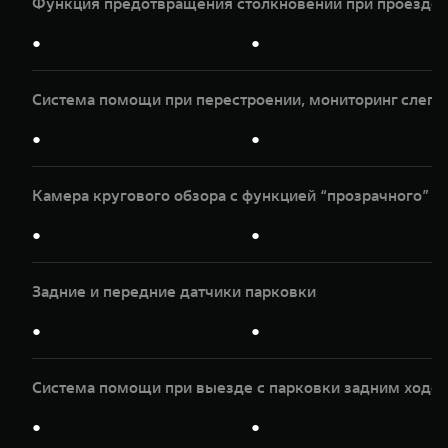
Функция предотвращения столкновений при проезде п
●
●
Система помощи при перестроении, мониторинг слепы
●
●
Камера кругового обзора с функцией “прозрачного” к
●
●
Задние и передние датчики парковки
●
●
Система помощи при выезде с парковки задним ходом
●
●