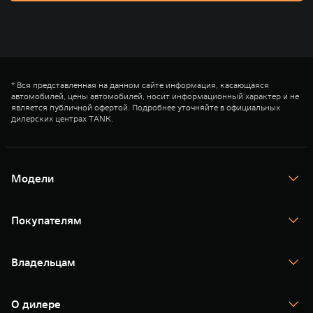
* Вся представленная на данном сайте информация, касающаяся
автомобилей, цены автомобилей, носит информационный характер и не
является публичной офертой. Подробнее уточняйте в официальных
дилерских центрах TANK.
Модели
TANK 300
TANK 400
Покупателям
TANK 500
TANK 700
Спецпредложения
Тест-драйв
Владельцам
TANK Финансы
TANK Кредит
Гарантия
TANK Лизинг
Помощь на дороге
Корпоративным клиентам
О дилере
Новые цифровые сервисы TANK
Зарядные станции