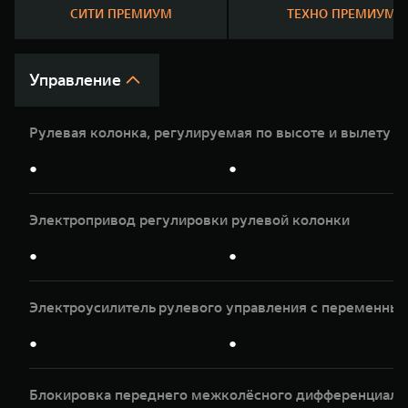
WEY 07
WEY 05
СИТИ ПРЕМИУМ
ТЕХНО ПРЕМИУМ
Расширяя границы комфорта
Эстетика ново
от 6 149 000 ₽
от 5 699 00
Управление
Рулевая колонка, регулируемая по высоте и вылету
●
●
Электропривод регулировки рулевой колонки
WEY 80
WEY 80 Л
●
●
Масштаб возможностей
Масштаб возм
от 6 449 000 ₽
от 8 099 0
Электроусилитель рулевого управления с переменны
●
●
Блокировка переднего межколёсного дифференциала