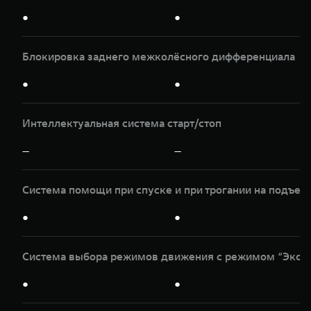
●
●
Блокировка заднего межколёсного дифференциала
●
●
Интеллектуальная система старт/стоп
—
—
Система помощи при спуске и при трогании на подъем
●
●
Система выбора режимов движения с режимом “Эксп
●
●