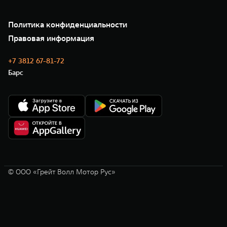
Подписки
Проверено TANK
О нас
Специальные предложения
35 лет GWM
Сервис
Политика конфиденциальности
GWM ТЕХ ДЕНЬ
Нулевое ТО
Новости
Правовая информация
Моторные масла
+7 3812 67-81-72
Барс
© ООО «Грейт Волл Мотор Рус»