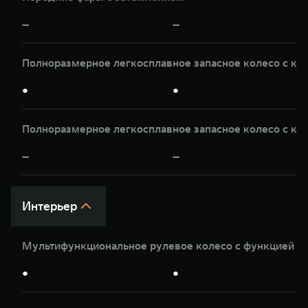
—
—
Полноразмерное легкосплавное запасное колесо с кр
●
●
Полноразмерное легкосплавное запасное колесо с кр
—
—
Интерьер
Мультифункциональное рулевое колесо с функцией п
●
●