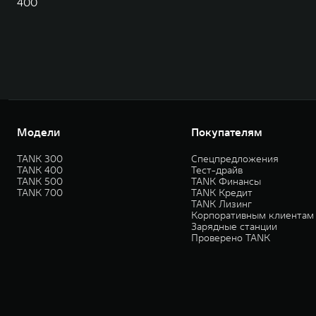
400
Модели
Покупателям
TANK 300
Спецпредложения
TANK 400
Тест-драйв
TANK 500
TANK Финансы
TANK 700
TANK Кредит
TANK Лизинг
Корпоративным клиентам
Зарядные станции
Проверено TANK