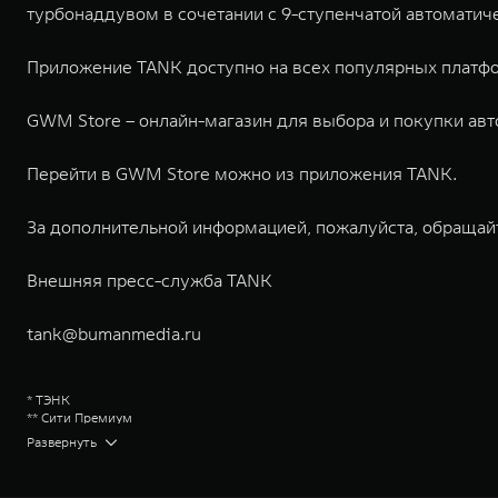
турбонаддувом в сочетании с 9-ступенчатой автоматич
Приложение TANK доступно на всех популярных платф
GWM Store – онлайн-магазин для выбора и покупки ав
Перейти в GWM Store можно из приложения TANK.
За дополнительной информацией, пожалуйста, обращай
Внешняя пресс-служба TANK
tank@bumanmedia.ru
* ТЭНК
** Сити Премиум
Great Wall Motor Company Limited (GWM) — глобальный производитель в
Развернуть
зарегистрирована на Гонконгской и Шанхайской фондовых биржах в 2003 
обслуживание автомобилей и запчастей. Значительная доля инвестиций 
обеспечивает технологическое преимущество GWM и позволяет создавать