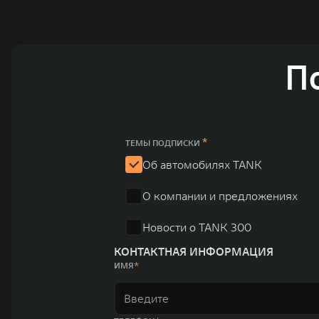
ландшафта автомобильной отрасли, в том числе посредством разработк
выносливых пикапов GWM Pickup, инновационных внедорожников TANK, э
и современных автомобилей в более чем 60 регионах мира. В состав хол
млн автомобилей в год. По итогам 2021 года общая выручка компании уве
пикапов в Китае. На сегодняшний день концерн GWM создал мировую сист
П
глобальную систему «14+5», которая включает 10 внутренних производст
*
ТЕМЫ ПОДПИСКИ
Об автомобилях TANK
О компании и предложениях
Новости о TANK 300
КОНТАКТНАЯ ИНФОРМАЦИЯ
ИМЯ