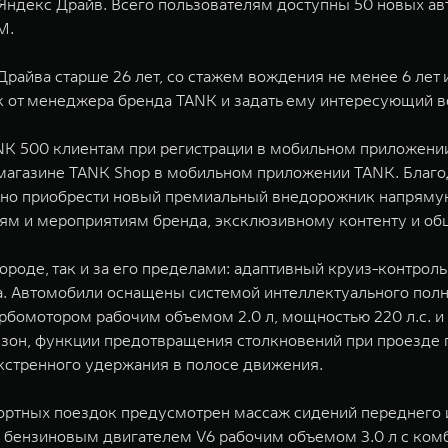
декс Драйв. Всего пользователям доступны 50 новых авт
M.
райва старше 26 лет, со стажем вождения не менее 6 лет 
к от менеджера бренда TANK и задать ему интересующий в
NK 500 клиентам при регистрации в мобильном приложении
-магазине TANK Shop в мобильном приложении TANK. Благ
жно приобрести новый премиальный внедорожник напряму
тям и мероприятиям бренда, эксклюзивному контенту и о
ороде, так и за его пределами: адаптивный круиз-контроль
ка. Автомобили оснащены системой интеллектуального полн
бомотором рабочим объемом 2.0 л, мощностью 220 л.с. и
х зон, функции предотвращения столкновений при проезде
кстренного удержания в полосе движения.
ортных поездок предусмотрен массаж сидений переднего и
бензиновым двигателем V6 рабочим объемом 3.0 л с ко