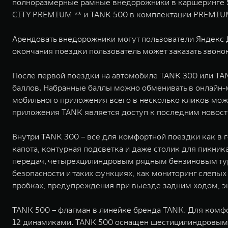
полноразмерные рамные внедорожники в каршеринге Ян
CITY PREMIUM ** и TANK 500 в комплектации PREMIU
Арендовать внедорожники могут пользователи Яндекс Д
окончания поездки пользователь может заказать звоно
После первой поездки на автомобиле TANK 300 или TA
баллов. Набранные баллы можно обменивать в онлайн
мобильного приложения всего в несколько кликов мо
приложения TANK является доступ к последним новос
Внутри TANK 300 – все для комфортной поездки как в г
капота, контурная подсветка и даже столик для пикни
передач, четырехцилиндровым рядным бензиновым тур
безопасности и таких функциях, как мониторинг слепы
пробках, предупреждения при выезде задним ходом, э
TANK 500 – флагман в линейке бренда TANK. Для комф
12 динамиками. TANK 500 оснащен шестицилиндровым 