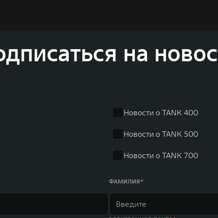
и собственных интеллектуальных платформ. Шесть автомобильных брендов G
лектромобилей ORA, премиальных кроссоверов WEY, а также новый технолог
динга GWM входят 80 дочерних компаний, а штат включает более 60 000 чело
личилась больше чем на 30% и составила 136,3 млрд юаней (1,6 трлн рублей).
ему исследований и разработок, включая центры в России, Китае, Японии, 
одписаться на новос
венных комплексов и 4 зарубежных – в России, Таиланде, Бразилии и Индии, 
Новости о TANK 400
Новости о TANK 500
Новости о TANK 700
ФАМИЛИЯ