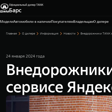
Официальный дилер TANK
Барс
Омск, ул. Волгоградская, 61
+7 3812 67-81-72
Модели
Автомобили в наличии
Покупателям
Владельцам
О дилере
Главная
О дилере
Информация
Новости
Внедорожники TANK в
24 января 2024 года
Внедорожники
сервисе Яндек