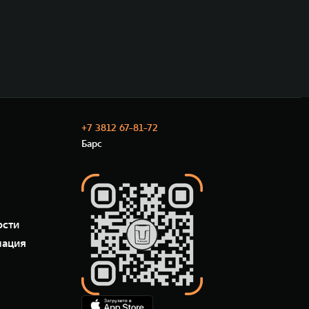
+7 3812 67-81-72
Барс
ости
мация