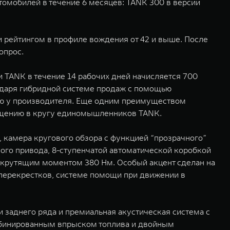
омобилей в течение 6 месяцев: TANK 300 в версии
и рейтингом в профиле вождения от 42 и выше. После
опрос.
 TANK в течение 14 рабочих дней начисляется 700
одаря гибридной системе продаж с помощью
ю у производителя. Еще одним преимуществом
бщению в кругу единомышленников TANK.
, камера кругового обзора с функцией “прозрачного”
ого привода, 8-ступенчатой автоматической коробкой
 крутящим моментом 380 Нм. Особый акцент сделан на
 перекрестков, системе помощи при движении в
 заднего ряда и премиальная акустическая система c
мбинированным впрыском топлива и двойным