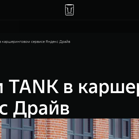
 каршеринговом сервисе Яндекс Драйв
 TANK в карше
с Драйв