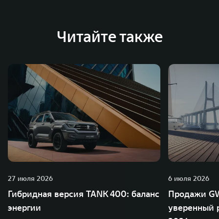
Австрии и Южной Корее. Компания построила
глобальную систему «14+5», которая включает 10
внутренних производственных комплексов и 4
Читайте также
зарубежных – в России, Таиланде, Бразилии и Индии, а
также 5 предприятий по сборке автомобилей.
27 июля 2026
6 июля 2026
Гибридная версия TANK 400: баланс
Продажи GW
энергии
уверенный р