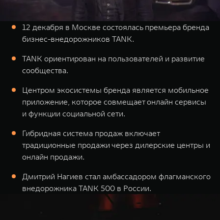
Сервис
ПОКУПКА АВТОМОБИЛЯ
TANK Финансы
Специальные предложения
12 декабря в Москве состоялась премьера бренда
бизнес-внедорожников TANK.
Корпоративным клиентам
Моторные масла
TANK ориентирован на пользователей и развитие
сообщества.
TANK ФИНАНСЫ
ЦИФРОВЫЕ СЕРВИСЫ TANK
TANK Кредит
Цифровые сервисы TANK
Центром экосистемы бренда является мобильное
TANK 500
TANK 700
приложение, которое совмещает онлайн сервисы
TANK Лизинг
Подписки
Веди за собой
Сила признан
и функции социальной сети.
от 6 499 000 ₽
от 10 199 
TANK Страхование
Гибридная система продаж включает
традиционные продажи через дилерские центры и
онлайн продажи.
Дмитрий Нагиев стал амбассадором флагманского
внедорожника TANK 500 в России.