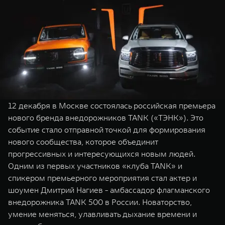
WEY 07
WEY 05
Расширяя границы комфорта
Эстетика нов
от 6 149 000 ₽
от 5 699 0
12 декабря в Москве состоялась российская премьера
нового бренда внедорожников TANK («ТЭНК»). Это
событие стало отправной точкой для формирования
WEY 80
WEY 80 
нового сообщества, которое объединит
Масштаб возможностей
Масштаб воз
прогрессивных и интересующихся новым людей.
от 6 449 000 ₽
от 8 099 
Одним из первых участников «клуба TANK» и
спикером премьерного мероприятия стал актер и
шоумен Дмитрий Нагиев - амбассадор флагманского
внедорожника TANK 500 в России. Новаторство,
умение меняться, улавливать дыхание времени и