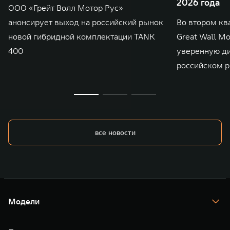
2026 года
ООО «Грейт Волл Мотор Рус»
анонсирует выход на российский рынок
Во втором кв
новой гибридной комплектации TANK
Great Wall M
400
уверенную д
российском р
все новости
Модели
TANK 300
TANK 400