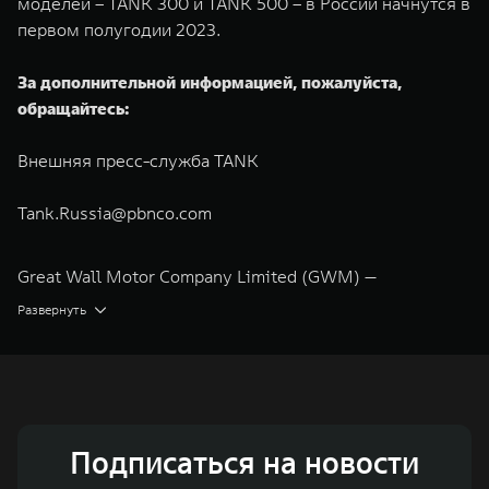
моделей – TANK 300 и TANK 500 – в России начнутся в
первом полугодии 2023.
За дополнительной информацией, пожалуйста,
обращайтесь:
Внешняя пресс-служба TANK
Tank.Russia@pbnco.com
Great Wall Motor Company Limited (GWM) —
глобальный производитель внедорожников,
Развернуть
кроссоверов и пикапов, специализирующийся на
интеллектуальных технологиях и экологичном
производстве. Компания была зарегистрирована на
Гонконгской и Шанхайской фондовых биржах в 2003 и
Подписаться на новости
2011 годах соответственно. Сфера деятельности