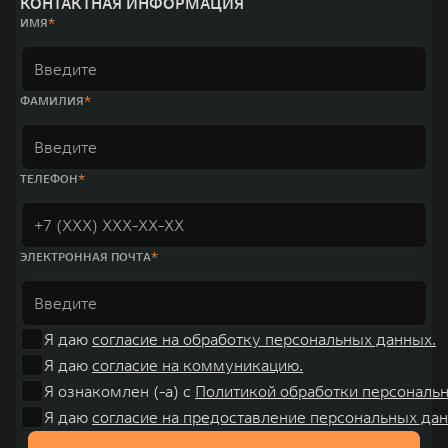
КОНТАКТНАЯ ИНФОРМАЦИЯ
место по объёмам продаж пикапов в Китае. На сегодняшний день
ИМЯ
концерн GWM создал мировую систему исследований и разработок,
включая центры в России, Китае, Японии, США, Германии, Индии,
Австрии и Южной Корее. Компания построила глобальную систему
«14+5», которая включает 10 внутренних производственных
комплексов и 4 зарубежных – в России, Таиланде, Бразилии и Индии, а
ФАМИЛИЯ
также 5 предприятий по сборке автомобилей.
ТЕЛЕФОН
ЭЛЕКТРОННАЯ ПОЧТА
Я даю
согласие на обработку персональных данных.
Я даю
согласие на коммуникацию.
Я ознакомлен (-а) с
Политикой обработки персональ
Я даю
согласие на предоставление персональных дан