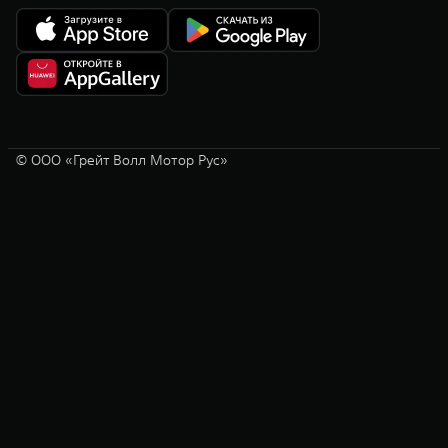
© ООО «Грейт Волл Мотор Рус»