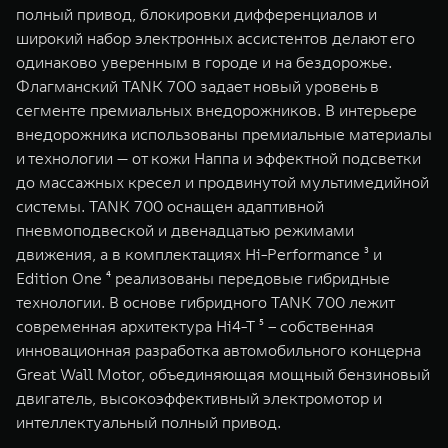
полный привод, блокировки дифференциалов и
широкий набор электронных ассистентов делают его
одинаково уверенным в городе и на бездорожье.
Флагманский TANK 700 задает новый уровень в
сегменте премиальных внедорожников. В интерьере
внедорожника использованы премиальные материалы
и технологии — от кожи Наппа и эффектной подсветки
до массажных кресел и продвинутой мультимедийной
системы. TANK 700 оснащен адаптивной
пневмоподвеской и двенадцатью режимами
движения, а в комплектациях Hi-Performance ³ и
Edition One ⁴ реализованы передовые гибридные
технологии. В основе гибридного TANK 700 лежит
современная архитектура Hi4-T ⁵ – собственная
инновационная разработка автомобильного концерна
Great Wall Motor, объединяющая мощный бензиновый
двигатель, высокоэффективный электромотор и
интеллектуальный полный привод.