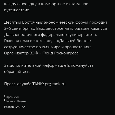
каждую поездку в комфортное и статусное
путешествие.
Десятый Восточный экономический форум проходит
3–6 сентября во Владивостоке на площадке кампуса
Дальневосточного федерального университета.
Главная тема в этом году – «Дальний Восток:
сотрудничество во имя мира и процветания».
Организатор ВЭФ – Фонд Росконгресс.
За дополнительной информацией, пожалуйста,
обращайтесь:
Пресс-служба TANK:
pr@tank.ru
¹ Премиум
² Бизнес Лаунж
³ Хай-Перформанс
Развернуть
⁴ Эдишен Уан
⁵ Hybrid Intelligent 4WD TANK (Гибридный интеллектуальный