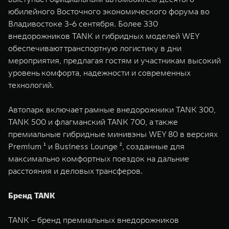
WEY 07
WEY 05
юбилейного Восточного экономического форума во
Расширяя границы комфорта
Эстетика нов
Владивостоке 3-6 сентября. Более 330
от 6 149 000 ₽
от 5 699 0
внедорожников TANK и гибридных моделей WEY
обеспечивают транспортную логистику в дни
мероприятия, предлагая гостям и участникам высокий
уровень комфорта, надежности и современных
технологий.
Автопарк включает рамные внедорожники TANK 300,
TANK 500 и флагманский TANK 700, а также
премиальные гибридные минивэны WEY 80 в версиях
WEY 80
WEY 80 
Premium ¹ и Business Lounge ², созданные для
Масштаб возможностей
Масштаб воз
максимально комфортных поездок на дальние
от 6 449 000 ₽
от 8 099 
расстояния и деловых трансферов.
Бренд TANK
TANK – бренд премиальных внедорожников