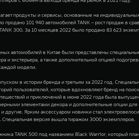
мпляров с момента выхода бренда на рынок в 2021 году.
агает продукты и сервисы, основанные на индивидуальных 
было продано 101 940 автомобилей TANK – рост продаж в с
TANK 300. За 10 месяцев 2022 было продано 83 623 экзем
нных автомобилей в Китае были представлены специальные
ра и экстерьера, а также дополнительной опцией подогре
 каждой модели.
пуском в истории бренда и третьим за 2022 год. Специаль
орий пользователей, которые вдохновляют бренд на поис
путешествий и приключений в июне 2022 года была выпущен
с черными элементами декора и дополнительные опции для
и другие. Ярким аксессуаром новинки стал электровелоси
. Специальная версия вышла тиражом 3000 экземпляров.
ника TANK 500 под названием Black Warrior, который пла