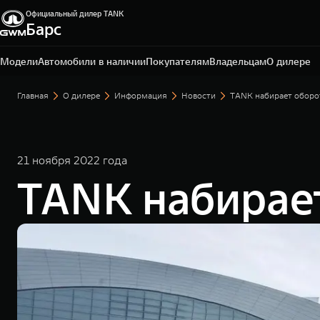
Официальный дилер TANK
Барс
Омск, ул. Волгоградская, 61
+7 3812 67-81-72
Модели
Автомобили в наличии
Покупателям
Владельцам
О дилере
Главная
О дилере
Информация
Новости
TANK набирает оборот
21 ноября 2022 года
TANK набирает