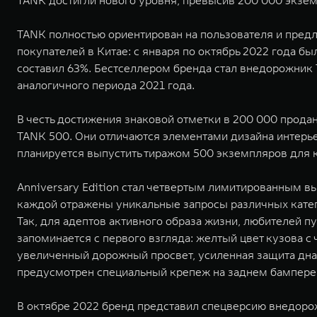
TANK достигли нового уровня, превысив 200 000 экзе
TANK полностью ориентирован на пользователя и предл
покупателей в Китае: с января по октябрь 2022 года 
составил 63%. Бестселлером бренда стал внедорожник 
аналогичного периода 2021 года.
В честь достижения знаковой отметки в 200 000 прода
TANK 500. Они отличаются элементами дизайна интерье
планируется выпустить тиражом 500 экземпляров для
Anniversary Edition стал четвертым лимитированным вы
каждой отражены уникальные запросы различных катег
Так, для адептов активного образа жизни, любителей 
запоминается с первого взгляда: желтый цвет кузова 
увеличенный дорожный просвет, усиленная защита дна 
предусмотрен специальный крепеж на заднем бампере
В октябре 2022 бренд представил спецверсию внедорож