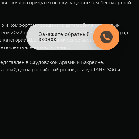
цвет кузова придутся по вкусу ценителям бессмертной
ью и комфортом городского автомобиля на каждый
ени 2022 года стало получение TANK 300 двух наград
Закажите обратный
звонок
 в категории AEB ¹ (автоматическое экстренное
 интеллектуального вождения.
едставлен в Саудовской Аравии и Бахрейне.
е выйдут на российский рынок, станут TANK 300 и