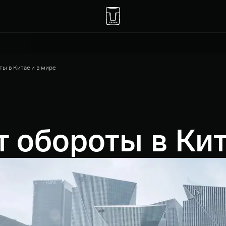
ы в Китае и в мире
 обороты в Кит