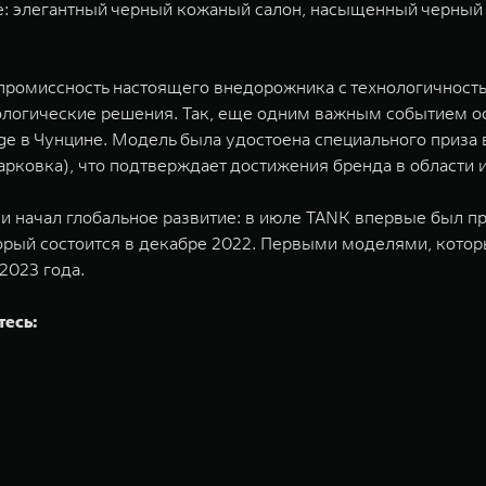
е: элегантный черный кожаный салон, насыщенный черный 
промиссность настоящего внедорожника с технологичност
логические решения. Так, еще одним важным событием ос
enge в Чунцине. Модель была удостоена специального приза
парковка), что подтверждает достижения бренда в области
и начал глобальное развитие: в июле TANK впервые был пр
рый состоится в декабре 2022. Первыми моделями, которы
2023 года.
тесь: