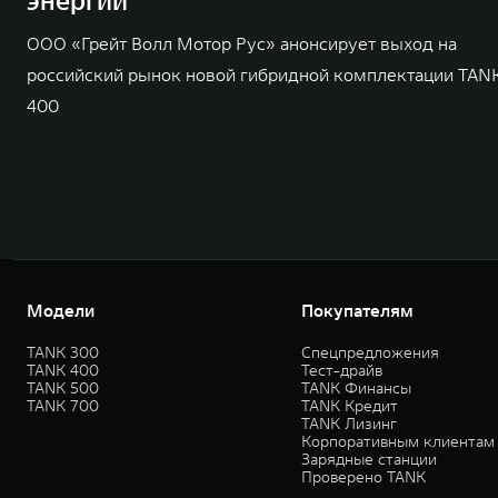
энергии
ООО «Грейт Волл Мотор Рус» анонсирует выход на
российский рынок новой гибридной комплектации TAN
400
Модели
Покупателям
TANK 300
Спецпредложения
TANK 400
Тест-драйв
TANK 500
TANK Финансы
TANK 700
TANK Кредит
TANK Лизинг
Корпоративным клиентам
Зарядные станции
Проверено TANK