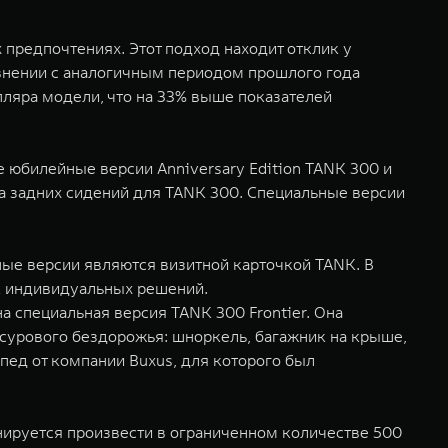
предпочтениях. Этот подход находит отклик у
равнении с аналогичным периодом прошлого года
пляра модели, что на 33% выше показателей
 юбилейные версии Anniversary Edition TANK 300 и
ва задних сидений для TANK 300. Специальные версии
ные версии являются визитной карточкой TANK. В
к индивидуальных решений.
а специальная версия TANK 300 Frontier. Она
 сурового бездорожья: шноркель, багажник на крыше,
пед от компании Buxus, для которого был
нируется произвести в ограниченном количестве 500