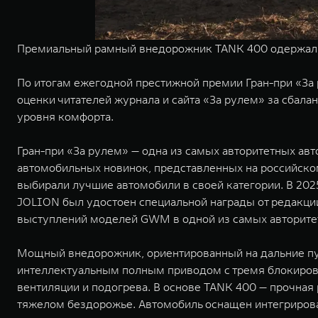
Премиальный рамный внедорожник TANK 400 одержал 
По итогам ежегодной престижной премии Гран-при «За
оценки читателей журнала и сайта «За рулем» за сбал
уровня комфорта.
Гран-при «За рулем» — одна из самых авторитетных авт
автомобильных новинок, представленных на российском
выбирали лучшие автомобили в своей категории. В 202
JOLION был удостоен специальной награды от редакци
выступлений моделей GWM в одной из самых авторит
Мощный внедорожник, ориентированный на дальние пу
интеллектуальным полным приводом с тремя блокиров
вентиляции и подогрева. В основе TANK 400 — прочная
тяжелом бездорожье. Автомобиль оснащен интегрирова