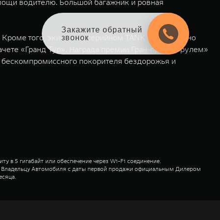
омощи водителю. Большой багажник и ровная
Закажите обратный
 Кроме того, экипаж на серийном TANK 400 успешно
звонок
чете «Гранд Тур». Награда премии Гран-при «За рулем»
а бескомпромиссного покорителя бездорожья и
у в 5 гигабайт или обеспечение через Wi-Fi соединение.
ся Владельцу Автомобиля с даты первой продажи официальным Дилером
есяца.