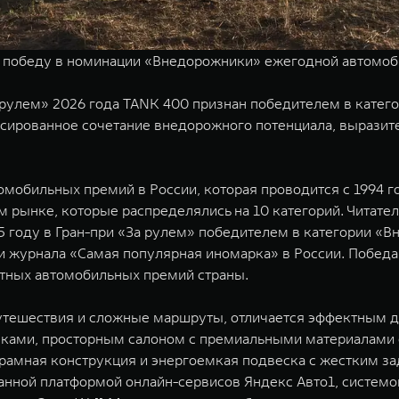
победу в номинации «Внедорожники» ежегодной автомоби
 рулем» 2026 года TANK 400 признан победителем в кате
ансированное сочетание внедорожного потенциала, выразит
омобильных премий в России, которая проводится с 1994 г
 рынке, которые распределялись на 10 категорий. Читател
5 году в Гран-при «За рулем» победителем в категории «
и журнала «Самая популярная иномарка» в России. Побед
етных автомобильных премий страны.
тешествия и сложные маршруты, отличается эффектным ди
ками, просторным салоном с премиальными материалами 
 рамная конструкция и энергоемкая подвеска с жестким з
нной платформой онлайн-сервисов Яндекс Авто1, системо