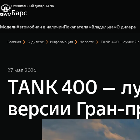
Официальный дилер TANK
Барс
Омск, ул. Волгоградская, 61
+7 3812 67-81-72
Модели
Автомобили в наличии
Покупателям
Владельцам
О дилере
Главная
О дилере
Информация
Новости
TANK 400 — лучший в
27 мая 2026
TANK 400 — л
версии Гран-п