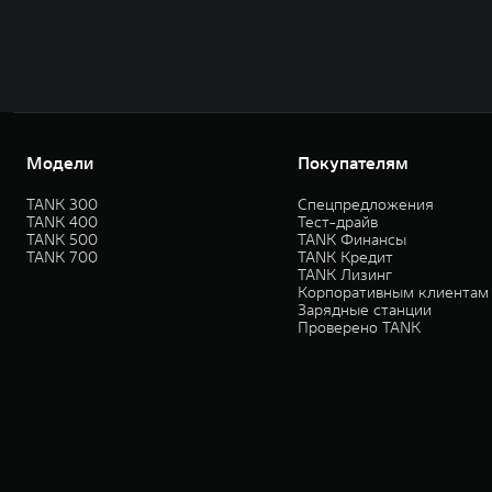
Модели
Покупателям
TANK 300
Спецпредложения
TANK 400
Тест-драйв
TANK 500
TANK Финансы
TANK 700
TANK Кредит
TANK Лизинг
Корпоративным клиентам
Зарядные станции
Проверено TANK