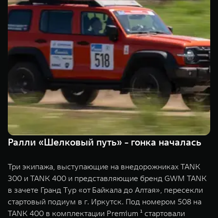
Сервис
ПОКУПКА АВТОМОБИЛЯ
TANK Финансы
Специальные предложения
Корпоративным клиентам
Моторные масла
TANK ФИНАНСЫ
ЦИФРОВЫЕ СЕРВИСЫ TANK
TANK Кредит
Цифровые сервисы TANK
TANK 500
TANK 700
TANK Лизинг
Подписки
Веди за собой
Сила признан
от 6 499 000 ₽
от 10 199 
TANK Страхование
Ралли «Шелковый путь» - гонка началась
Три экипажа, выступающие на внедорожниках TANK
300 и TANK 400 и представляющие бренд GWM TANK
в зачете Гранд Tур «от Байкала до Алтая», пересекли
стартовый подиум в г. Иркутск. Под номером 508 на
TANK 400 в комплектации Premium ¹ стартовали