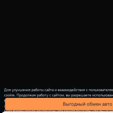
Для улучшения работы сайта и взаимодействия с пользователя
cookie. Продолжая работу с сайтом, вы разрешаете использова
вашей персональной информации на нашем сайте осуществляет
Выгодный обмен авто
конфиденциальности
. Вы всегда можете отключить файлы cooki
Если файлы cookie отключены, это может означать, что вы не 