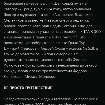
бронзовые призеры ралли «Шелковый путь» в
WEY 07
WEY 05
категории Гранд Тур в 2024 году, автомобильный
Расширяя границы комфорта
Эстетика нов
блогер и журналист газеты «Авторевю» Владимир
от 6 149 000 ₽
от 5 699 0
Мельников и известный автоэксперт и редактор
онлайн-портала Авто Mail Вадим Гагарин. Еще два
экипажа принимают участие на автомобилях TANK 300
в комплектации Premium и City Premium ². Это
прошлогодние победители в зачете Гранд Тур
Дмитрий Федоров и Андрей Сухов – экипаж № 518, а
также дебютанты гонки под номером 517:
руководитель экспедиционного штаба Федора
WEY 80
WEY 80 
Конюхова - Оскар Конюхов и генеральный директор
Международного центра путешествий Федора
Масштаб возможностей
Масштаб воз
от 6 449 000 ₽
от 8 099 
Конюхова - Михаил Меликов.
НЕ ПРОСТО ПУТЕШЕСТВИЕ
Позади технические и административные проверки и
вечером 12 июля 2025 г. в центре Иркутска на