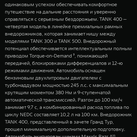
одинаковым успехом обеспечивать комфортное
путешествие на дальние расстояния и уверенно
справляться с серьезным бездорожьем. TANK 400 —
четвертая модель в линейке премиальных рамных
внедорожников, которая занимает нишу между
моделями TANK 300 и TANK 500. Внедорожный
потенциал обеспечивается интеллектуальным полным
приводом Torque-on-Demand ³, понижающей
передачей, блокировками дифференциалов и 12-ю
режимами движения. Автомобиль оснащен
бензиновым двухлитровым двигателем с
турбонаддувом мощностью 245 л.с. с максимальным
крутящим моментом 380 Нм и 9-ступенчатой
автоматической трансмиссией. Разгон до 100 км/ч
занимает 9,7 с, а комбинированный расход топлива по
циклу NEDC составляет 10,2 л на 100 км. Внедорожник
TANK 400, представленный в зачете Гранд Тур,
прошел минимальную дополнительную подготовку.
Автомобиль экипирован шинами Maxxis Razr All