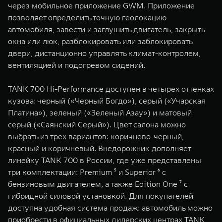
через мобильное приложение GWM. Приложение
позволяет определить точную геолокацию
автомобиля, завести и заглушить двигатель, закрыть
окна или люк, разблокировать или заблокировать
двери, дистанционно управлять климат-контролем,
вентиляцией и подогревом сидений.
TANK 700 Hi-Performance доступен в четырех оттенках
кузова: черный («Черный Богдо»), серый («Учарская
Платина»), зеленый («Зеленый Азау») и матовый
серый («Саянский Серый»). Цвет салона можно
выбрать из трех вариантов: коричнево-черный,
красный и коричневый. Внедорожник дополняет
линейку TANK 700 в России, где уже представлены
три комплектации: Premium ⁵ и Superior ⁶ с
бензиновым двигателем, а также Edition One ⁷ с
гибридной силовой установкой. Для покупателей
доступна удобная система продаж: автомобиль можно
приобрести в официальных дилерских центрах TANK