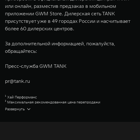
или онлайн, разместив предзаказ в мобильном
приложении GWM Store. Дилерская сеть TANK
присутствует уже в 49 городах России и насчитывает
более 60 дилерских центров.
За дополнительной информацией, пожалуйста,
обращайтесь:
Пресс-служба GWM TANK
pr@tank.ru
¹ Хай Перформанс
² Максимальная рекомендованная цена перепродажи
³ Торк-он-Диманд
Развернуть
⁴ ГВМ Коннекшн
⁵ Премиум
⁶ Супериор
⁷ Эдишен Уан
Great Wall Motor Company Limited (GWM) — глобальный производитель
внедорожников, кроссоверов и пикапов, специализирующийся на