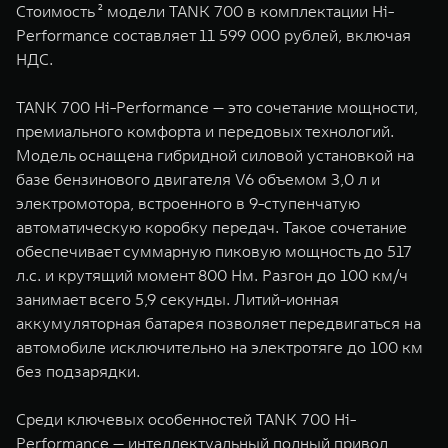
Стоимость ² модели TANK 700 в комплектации Hi-
WEY 07
WEY 05
Performance составляет 11 599 000 рублей, включая
Расширяя границы комфорта
Эстетика нов
НДС.
от 6 149 000 ₽
от 5 699 0
TANK 700 Hi-Performance — это сочетание мощности,
премиального комфорта и передовых технологий.
Модель оснащена гибридной силовой установкой на
базе бензинового двигателя V6 объемом 3,0 л и
электромотора, встроенного в 9-ступенчатую
автоматическую коробку передач. Такое сочетание
обеспечивает суммарную пиковую мощность до 517
л.с. и крутящий момент 800 Нм. Разгон до 100 км/ч
WEY 80
WEY 80 
занимает всего 5,9 секунды. Литий-ионная
Масштаб возможностей
Масштаб воз
аккумуляторная батарея позволяет передвигаться на
от 6 449 000 ₽
от 8 099 
автомобиле исключительно на электротяге до 100 км
без подзарядки.
Среди ключевых особенностей TANK 700 Hi-
Performance — интеллектуальный полный привод