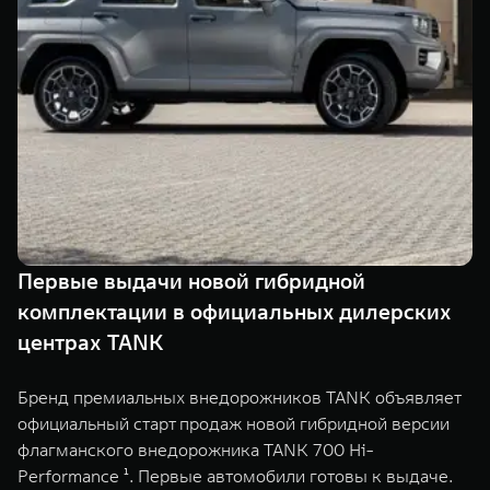
Сервис
ПОКУПКА АВТОМОБИЛЯ
TANK Финансы
Специальные предложения
Корпоративным клиентам
Моторные масла
TANK ФИНАНСЫ
ЦИФРОВЫЕ СЕРВИСЫ TANK
TANK Кредит
Цифровые сервисы TANK
TANK 500
TANK 700
TANK Лизинг
Подписки
Веди за собой
Сила признан
от 6 499 000 ₽
от 10 199 
Первые выдачи новой гибридной
TANK Страхование
комплектации в официальных дилерских
центрах TANK
Бренд премиальных внедорожников TANK объявляет
официальный старт продаж новой гибридной версии
флагманского внедорожника TANK 700 Hi-
Performance ¹. Первые автомобили готовы к выдаче.