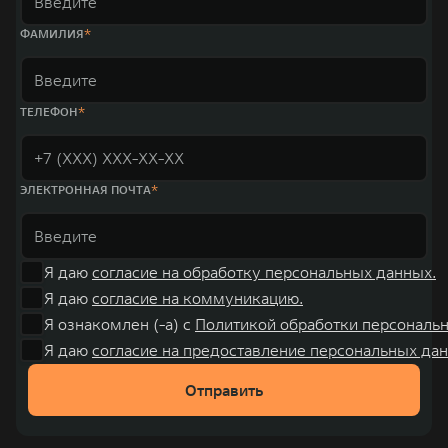
«14+5», которая включает 10 внутренних производственных
комплексов и 4 зарубежных – в России, Таиланде, Бразилии и Индии, а
ФАМИЛИЯ
также 5 предприятий по сборке автомобилей.
ТЕЛЕФОН
ЭЛЕКТРОННАЯ ПОЧТА
Я даю
согласие на обработку персональных данных.
Я даю
согласие на коммуникацию.
Я ознакомлен (-а) с
Политикой обработки персональ
Я даю
согласие на предоставление персональных дан
Отправить