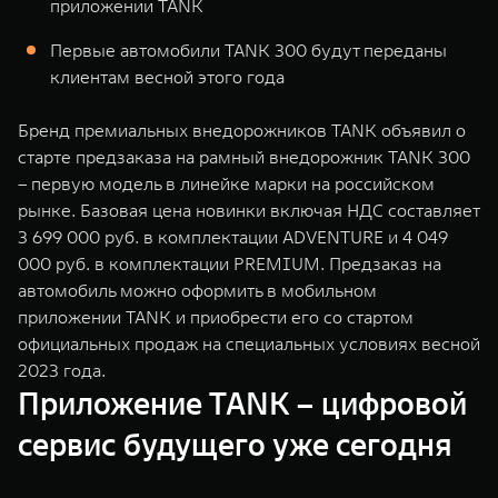
приложении TANK
WEY 07
WEY 05
Расширяя границы комфорта
Эстетика нов
Первые автомобили TANK 300 будут переданы
от 6 149 000 ₽
от 5 699 0
клиентам весной этого года
Бренд премиальных внедорожников TANK объявил о
старте предзаказа на рамный внедорожник TANK 300
– первую модель в линейке марки на российском
рынке. Базовая цена новинки включая НДС составляет
3 699 000 руб. в комплектации ADVENTURE и 4 049
000 руб. в комплектации PREMIUM. Предзаказ на
автомобиль можно оформить в мобильном
WEY 80
WEY 80 
приложении TANK и приобрести его со стартом
Масштаб возможностей
Масштаб воз
официальных продаж на специальных условиях весной
от 6 449 000 ₽
от 8 099 
2023 года.
Приложение TANK – цифровой
сервис будущего уже сегодня