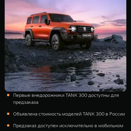
Сервис
ПОКУПКА АВТОМОБИЛЯ
TANK Финансы
Специальные предложения
Корпоративным клиентам
Моторные масла
TANK ФИНАНСЫ
ЦИФРОВЫЕ СЕРВИСЫ TANK
TANK Кредит
Цифровые сервисы TANK
TANK 500
TANK 700
TANK Лизинг
Подписки
Веди за собой
Сила признан
от 6 499 000 ₽
от 10 199 
TANK Страхование
Первые внедорожники TANK 300 доступны для
предзаказа
Объявлена стоимость моделей TANK 300 в России
Предзаказ доступен исключительно в мобильном