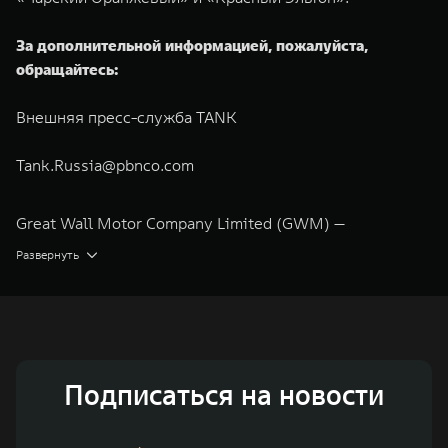
За дополнительной информацией, пожалуйста,
обращайтесь:
Внешняя пресс-служба TANK
Tank.Russia@pbnco.com
Great Wall Motor Company Limited (GWM) —
глобальный производитель внедорожников,
Развернуть
кроссоверов и пикапов, специализирующийся на
интеллектуальных технологиях и экологичном
производстве. Компания была зарегистрирована на
Гонконгской и Шанхайской фондовых биржах в 2003 и
Подписаться на новости
2011 годах соответственно. Сфера деятельности
концерна GWM включает проектирование,
исследования и разработки, производство, продажу и