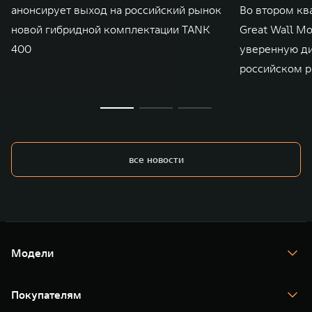
анонсирует выход на российский рынок
Во втором кв
новой гибридной комплектации TANK
Great Wall M
400
уверенную д
российском р
все новости
Модели
TANK 300
TANK 400
Покупателям
TANK 500
TANK 700