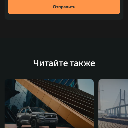
рублей). С 1998 года Great Wall Motor занимает первое
Отправить
место по объёмам продаж пикапов в Китае. На
сегодняшний день концерн GWM создал мировую
систему исследований и разработок, включая центры
в России, Китае, Японии, США, Германии, Индии,
Австрии и Южной Корее. Компания построила
глобальную систему «14+5», которая включает 10
внутренних производственных комплексов и 4
Читайте также
зарубежных – в России, Таиланде, Бразилии и Индии, а
также 5 предприятий по сборке автомобилей.