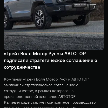
Сервис
ПОКУПКА АВТОМОБИЛЯ
TANK Финансы
Специальные предложения
Корпоративным клиентам
Моторные масла
TANK ФИНАНСЫ
ЦИФРОВЫЕ СЕРВИСЫ TANK
TANK Кредит
Цифровые сервисы TANK
TANK 500
TANK 700
«Грейт Волл Мотор Рус» и АВТОТОР
TANK Лизинг
Подписки
Веди за собой
Сила признан
подписали стратегическое соглашение о
от 6 499 000 ₽
от 10 199 
TANK Страхование
сотрудничестве
Компании «Грейт Волл Мотор Рус» и АВТОТОР
заключили стратегическое соглашение о
сотрудничестве, в рамках которого на
производственной площадке АВТОТОР в
Калининграде стартует контрактное производство