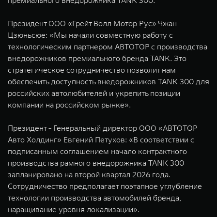
премиального внедорожника TANK 300.
WEY 07
WEY 05
Расширяя границы комфорта
Эстетика нов
Президент ООО «Грейт Волл Мотор Рус» Чжан
от 6 149 000 ₽
от 5 699 0
Цзюньсюе: «Мы начали совместную работу с
технологическим партнером АВТОТОР c производства
внедорожников премиального бренда TANK. Это
стратегическое сотрудничество позволит нам
обеспечить доступность внедорожников TANK 300 для
российских автолюбителей и укрепить позиции
компании на российском рынке».
Президент - Генеральный директор ООО «АВТОТОР
WEY 80
WEY 80 
Авто Холдинг» Евгений Петухов: «В соответствии с
Масштаб возможностей
Масштаб воз
подписанным соглашением начало контрактного
от 6 449 000 ₽
от 8 099 
производства рамного внедорожника TANK 300
запланировано на второй квартал 2026 года.
Сотрудничество предполагает поэтапное углубление
технологии производства автомобилей бренда,
наращивание уровня локализации».