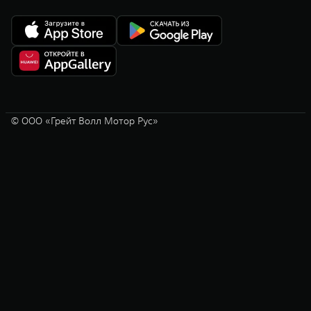
© ООО «Грейт Волл Мотор Рус»