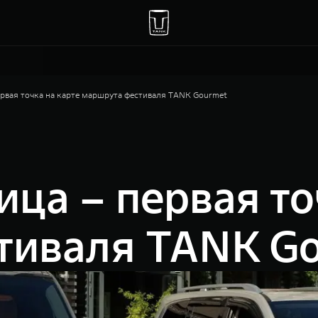
ервая точка на карте маршрута фестиваля TANK Gourmet
ица – первая то
тиваля TANK G