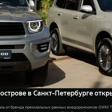
острове в Санкт-Петербурге откр
валь от бренда премиальных рамных внедорожников GWM T