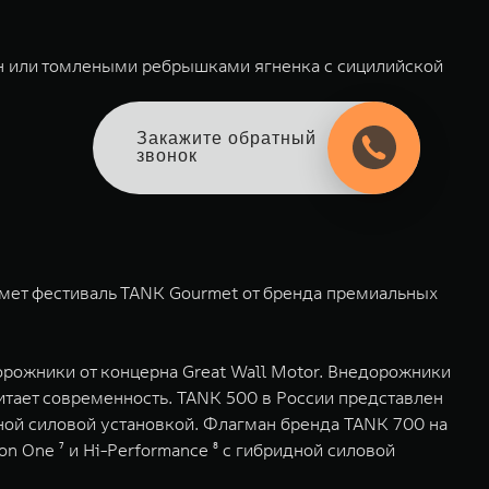
ан или томлеными ребрышками ягненка с сицилийской
Закажите обратный
звонок
римет фестиваль TANK Gourmet от бренда премиальных
ожники от концерна Great Wall Motor. Внедорожники
тает современность. TANK 500 в России представлен
дной силовой установкой. Флагман бренда TANK 700 на
n One ⁷ и Hi-Performance ⁸ с гибридной силовой