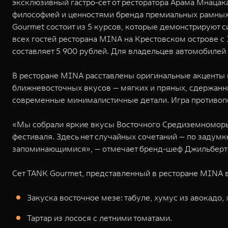
эксклюзивный гастро-сет от ресторатора Арама Мнаца
философией и ценностями бренда премиальных рамных 
Gourmet состоит из 5 курсов, которые демонстрируют 
всех гостей ресторана MINA на Крестовском острове с 1
составляет 5 900 рублей. Для владельцев автомобил
В ресторане MINA расставлены оригинальные акценты на
ближневосточных вкусов — мягких и пряных, сдержанны
современные минималистичные детали. Игра противо
«Мы собрали яркие вкусы Восточного Средиземноморья,
фестиваля. Здесь нет случайных сочетаний — по задум
запоминающимися», — отмечает бренд-шеф Джильберто 
Сет TANK Gourmet, представленный в ресторане MINA в 
Закуска восточное мезе: табуле, хумус из авокадо,
Тартар из лосося с летними томатами.