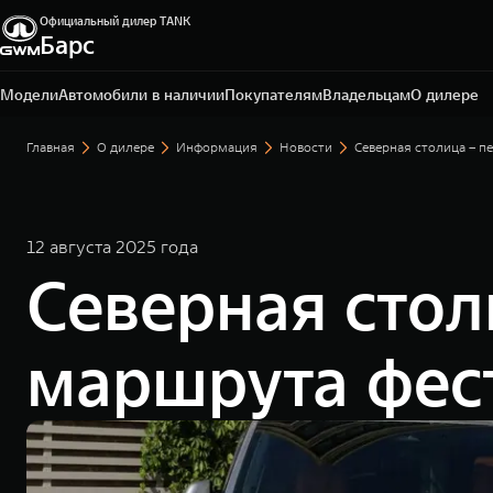
Официальный дилер TANK
Барс
Омск, ул. Волгоградская, 61
+7 3812 67-81-72
Модели
Автомобили в наличии
Покупателям
Владельцам
О дилере
Главная
О дилере
Информация
Новости
Северная столица – п
12 августа 2025 года
Северная стол
маршрута фес