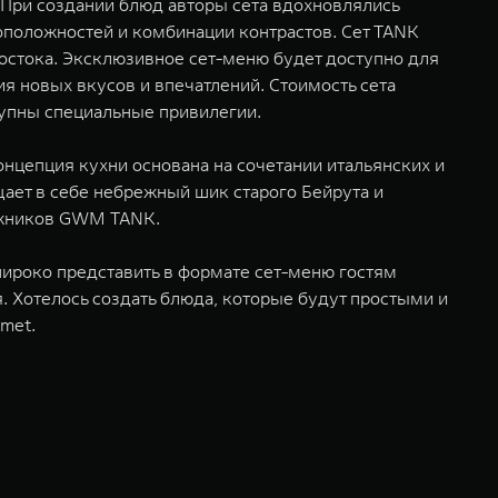
 При создании блюд авторы сета вдохновлялись
положностей и комбинации контрастов. Сет TANK
Востока. Эксклюзивное сет-меню будет доступно для
ия новых вкусов и впечатлений. Стоимость сета
тупны специальные привилегии.
онцепция кухни основана на сочетании итальянских и
ает в себе небрежный шик старого Бейрута и
ожников GWM TANK.
ироко представить в формате сет-меню гостям
 Хотелось создать блюда, которые будут простыми и
met.