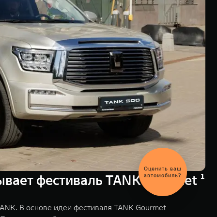
Выгодный
обмен
ывает фестиваль TANK Gourmet ¹
автомобиля
ANK. В основе идеи фестиваля TANK Gourmet