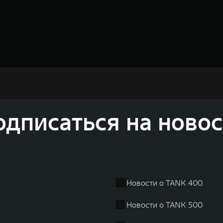
недорожников, кроссоверов и пикапов, специализирующийся на интеллектуал
и 2011 годах соответственно. Сфера деятельности концерна GWM включает пр
GWM сосредоточена на конструкторских разработках автомобилей и силовых а
одписаться на новос
 более экологичные, умные и безопасные продукты для пользователей по все
и собственных интеллектуальных платформ. Шесть автомобильных брендов G
лектромобилей ORA, премиальных кроссоверов WEY, а также новый технолог
динга GWM входят 80 дочерних компаний, а штат включает более 60 000 чело
личилась больше чем на 30% и составила 136,3 млрд юаней (1,6 трлн рублей).
ему исследований и разработок, включая центры в России, Китае, Японии, 
венных комплексов и 4 зарубежных – в России, Таиланде, Бразилии и Индии, 
Новости о TANK 400
Новости о TANK 500