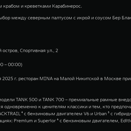
м крабом и креветками Карабинерос.
выбор между северным палтусом с икрой и соусом Бер Бл
 остров, Спортивная ул., 2
0 – 00:00)
бря 2025 г. ресторан MINA на Малой Никитской в Москве п
одели TANK 500 и TANK 700 – премиальные рамные внедор
 одновременно к ценителям классики и тем, кто предпочи
ACKTRAIL ⁴ с бензиновым двигателем V6 и Urban ⁵ с гибри
ях: Premium и Superior ⁶ с бензиновым двигателем, Editio