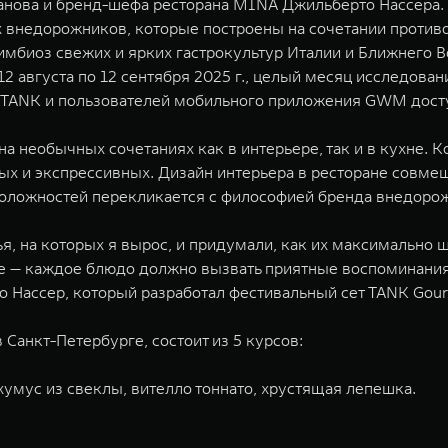
канова и бренд-шефа ресторана MINA Джильберто Нассера.
внедорожников, которые построены на сочетании противо
симбиоз свежих и ярких гастрокультур Италии и Ближнего 
2 августа по 12 сентября 2025 г., целый месяц исследован
ей TANK и пользователей мобильного приложения GWM дос
 необычных сочетаниях как в интерьере, так и в кухне. К
х и экспрессивных. Дизайн интерьера в ресторане совмещ
положностей перекликается с философией бренда внедор
 на которых я вырос, и придумали, как их максимально ш
ке — каждое блюдо должно вызвать приятные воспоминания.
Нассер, который разработал фестивальный сет TANK Gour
Санкт-Петербурге, состоит из 5 курсов:
 хумус из свеклы, вителло тоннато, хрустящая лепешка.