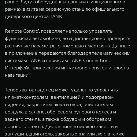
ранее, будут оборудованы данным функционалом в
WEY 07
WEY 05
рамках визита на сервисную станцию официального
Расширяя границы комфорта
Эстетика нов
дилерского центра TANK.
от 6 149 000 ₽
от 5 699 0
Remote Control позволяет не только управлять
функциями автомобиля, но и дистанционно проверять
различные параметры с помощью смартфона. Данные
в приложение передаются благодаря телематическим
системам TANK и сервисам TANK Connection.
Интерфейс приложения интуитивно понятен и прост в
навигации.
WEY 80
WEY 80 
Теперь автовладелец может удаленно управлять
Масштаб возможностей
Масштаб воз
климат-контролем, вентиляцией и подогревом
от 6 449 000 ₽
от 8 099 
сидений, закрытием люка и окон, очистителем
воздуха в салоне, обогревом рулевого колеса и
заднего стекла, а также обдувом и обогревом
лобового стекла. Дистанционно можно завести и
заглушить двигатель, закрыть окна или люк, а также