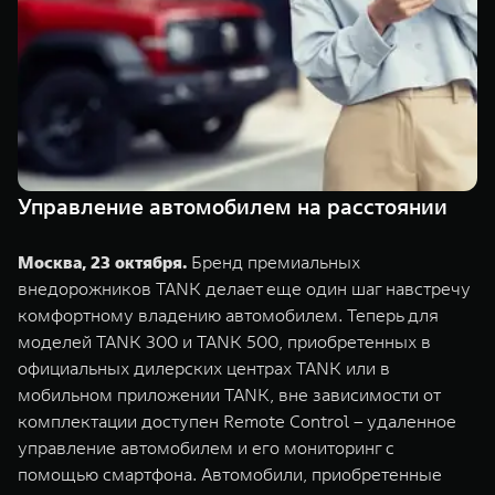
Сервис
ПОКУПКА АВТОМОБИЛЯ
TANK Финансы
Специальные предложения
Корпоративным клиентам
Моторные масла
TANK ФИНАНСЫ
ЦИФРОВЫЕ СЕРВИСЫ TANK
TANK Кредит
Цифровые сервисы TANK
Управление автомобилем на расстоянии
TANK 500
TANK 700
TANK Лизинг
Подписки
Веди за собой
Сила признан
Москва, 23 октября.
Бренд премиальных
от 6 499 000 ₽
от 10 199 
TANK Страхование
внедорожников TANK делает еще один шаг навстречу
комфортному владению автомобилем. Теперь для
моделей TANK 300 и TANK 500, приобретенных в
официальных дилерских центрах TANK или в
мобильном приложении TANK, вне зависимости от
комплектации доступен Remote Control – удаленное
управление автомобилем и его мониторинг с
помощью смартфона. Автомобили, приобретенные