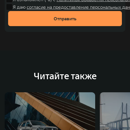
чем на 30% и составила 136,3 млрд юаней (1,6 трлн
Я даю
согласие на предоставление персональных дан
рублей). С 1998 года Great Wall Motor занимает первое
Отправить
место по объёмам продаж пикапов в Китае. На
сегодняшний день концерн GWM создал мировую
систему исследований и разработок, включая центры
в России, Китае, Японии, США, Германии, Индии,
Австрии и Южной Корее. Компания построила
глобальную систему «14+5», которая включает 10
внутренних производственных комплексов и 4
Читайте также
зарубежных – в России, Таиланде, Бразилии и Индии, а
также 5 предприятий по сборке автомобилей.