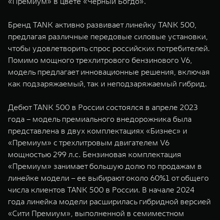
«Премиум» в цвете «Черный Богдо».
WEY 07
WEY 05
Расширяя границы комфорта
Эстетика нов
Бренд TANK активно развивает линейку TANK 500,
от 6 149 000 ₽
от 5 699 0
предлагая различные передовые силовые установки,
чтобы удовлетворить спрос российских потребителей.
Помимо мощного трехлитрового бензинового V6,
модель предлагает инновационные решения, включая
как подзаряжаемый, так и неподзаряжаемый гибрид.
Дебют TANK 500 в России состоялся в апреле 2023
года – модель премиального внедорожника была
представлена в двух комплектациях «Бизнес» и
WEY 80
WEY 80 
«Премиум» с трехлитровым двигателем V6
Масштаб возможностей
Масштаб воз
мощностью 299 л.с. Бензиновая комплектация
от 6 449 000 ₽
от 8 099 
«Премиум» занимает большую долю по продажам в
линейке модели – ее выбирают около 60%1 от общего
числа клиентов TANK 500 в России. В начале 2024
года линейка модели расширилась гибридной версией
«Сити Премиум», выполненной в семиместном