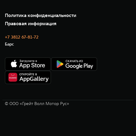
Зарядные станции
Подписки
Проверено TANK
О нас
Специальные предложения
35 лет GWM
Сервис
Политика конфиденциальности
GWM ТЕХ ДЕНЬ
Нулевое ТО
Новости
Правовая информация
Моторные масла
+7 3812 67-81-72
Барс
© ООО «Грейт Волл Мотор Рус»