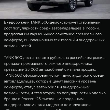
Сервис
ПОКУПКА АВТОМОБИЛЯ
TANK Финансы
Специальные предложения
Корпоративным клиентам
Моторные масла
Внедорожник TANK 500 демонстрирует стабильный
рост популярности среди автовладельцев в России,
предлагая им гармоничное сочетание премиального
TANK ФИНАНСЫ
ЦИФРОВЫЕ СЕРВИСЫ TANK
комфорта, инновационных технологий и внедорожных
TANK Кредит
Цифровые сервисы TANK
возможностей
TANK 500
TANK 700
TANK Лизинг
Подписки
Веди за собой
Сила признан
TANK 500 достиг нового рубежа на российском рынке:
от 6 499 000 ₽
от 10 199 
продажи премиального рамного внедорожника
TANK Страхование
превысили 25 000 автомобилей с начала продаж.
TANK 500 сформировал устойчивую аудиторию среди
автовладельцев, которые ценят высокий уровень
комфорта, статус автомобиля и внедорожные
возможности, и стал второй по популярности моделью
бренда в России. 25-тысячным проданным
внедорожником стала модель в комплектации