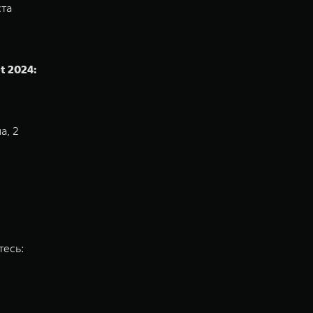
ста
t 2024:
а, 2
тесь: