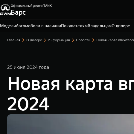
Официальный дилер TANK
Барс
Омск, ул. Волгоградская, 61
+7 3812 67-81-72
Модели
Автомобили в наличии
Покупателям
Владельцам
О дилере
Главная
О дилере
Информация
Новости
Новая карта впечатл
25 июня 2024 года
Новая карта в
2024