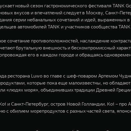
кает новый сезон гастрономического фестиваля TANK Gour
овых вкусов и впечатлений следует в Москву, Санкт-Петер
ания серии небанальных сочетаний и идей, выраженных в 
адельцев автомобилей TANK и участников сообщества TAN
ное сочетание противоположностей, наслаждение контраста
четают брутальную внешность и бескомпромиссный характ
опровождая его в каждом городе и обращаясь одновременн
анда ресторана Luwo во главе с шеф-поваром Артемом Чудн
продуктами, которые пока еще малоизвестны, но обладаю
ли «людях моря», объединивших традиции Древней Греции,
i и Санкт-Петербург, остров Новой Голландии. Koi – про А
еню с обилием морепродуктов с разных частей света, япон