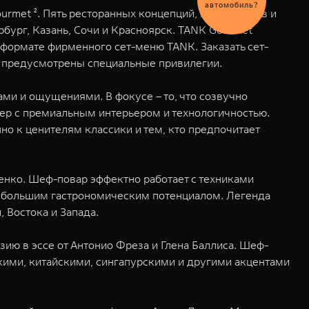
автомобиля
met ². Пять ресторанных концепций, пять городов и
бург, Казань, Сочи и Красноярск. TANK Gourmet
формате фирменного сет-меню TANK. Заказать сет-
K предусмотрены специальные привилегии.
ми и ощущениями. В фокусе – то, что созвучно
ер с премиальным интерьером и технологичностью.
о к ценителям классики и тем, кто предпочитает
енко. Шеф-повар эффектно работает с техниками
т большим гастрономическим потенциалом. Легенда
 Востока и Запада.
зию в эссе от Антонио Фреза и Глена Баллиса. Шеф-
скими, китайскими, сингапурскими и другими акцентами