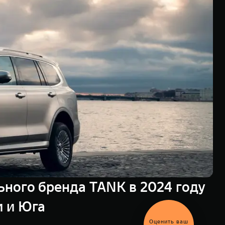
ьного бренда TANK в 2024 году
и и Юга
Выгодный
обмен