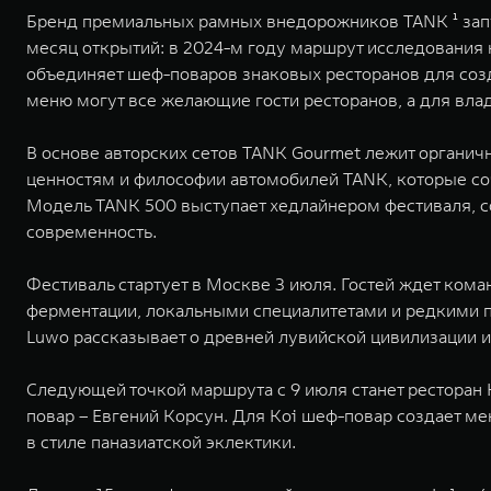
Бренд премиальных рамных внедорожников TANK ¹ запус
месяц открытий: в 2024-м году маршрут исследования н
объединяет шеф-поваров знаковых ресторанов для созд
меню могут все желающие гости ресторанов, а для вл
В основе авторских сетов TANK Gourmet лежит органич
ценностям и философии автомобилей TANK, которые со
Модель TANK 500 выступает хедлайнером фестиваля, с
современность.
Фестиваль стартует в Москве 3 июля. Гостей ждет ком
ферментации, локальными специалитетами и редкими 
Luwo рассказывает о древней лувийской цивилизации и
Следующей точкой маршрута с 9 июля станет ресторан Ko
повар – Евгений Корсун. Для Koi шеф-повар создает м
в стиле паназиатской эклектики.