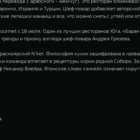
(в переводе с арабского – жемчуг). Это ресторан ближнево
арокко, Израиля и Турции. Шеф-повар добавляет авторско
кие лепешки манаиш и все, что можно снять с углей или от
rmet с 18 июля. Один из лучших ресторанов Юга, «Баран 
 тренды и призму взгляда шеф-повара Андрея Грязева.
расноярский N’kei. Философия кухни зашифрована в назва
ки команда вплетает в рецептуры корни родной Сибири. За
Никанор Виейра. Японское слово «энкей» означает «круг»,
а