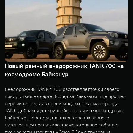
Сервис
ПОКУПКА АВТОМОБИЛЯ
TANK Финансы
Специальные предложения
Корпоративным клиентам
Моторные масла
TANK ФИНАНСЫ
ЦИФРОВЫЕ СЕРВИСЫ TANK
TANK Кредит
Цифровые сервисы TANK
TANK 500
TANK 700
Новый рамный внедорожник TANK 700 на
TANK Лизинг
Подписки
Веди за собой
Сила признан
космодроме Байконур
от 6 499 000 ₽
от 10 199 
TANK Страхование
Внедорожник TANK ¹ 700 расставляет точки своего
присутствия на карте. Вслед за Кавказом, где прошел
первый тест-драйв новой модели, флагман бренда
TANK добрался до крупнейшего в мире космодрома
Байконур. Поводом для такого эксклюзивного
путешествия послужило знаменательное событие:
пуск ракеты-носителя «Союз-2.1а» с грузовым