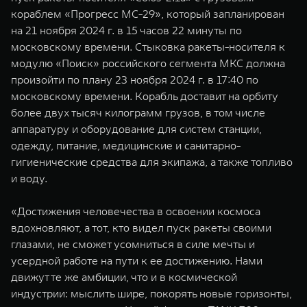
WEY 07
WEY 05
кораблем «Прогресс МС-29», который запланирован
Расширяя границы комфорта
Эстетика нов
на 21 ноября 2024 г. в 15 часов 22 минуты по
от 6 149 000 ₽
от 5 699 0
московскому времени. Стыковка ракеты-носителя к
модулю «Поиск» российского сегмента МКС должна
произойти по плану 23 ноября 2024 г. в 17:40 по
московскому времени. Корабль доставит на орбиту
более двух тысяч килограмм грузов, в том числе
аппаратуру и оборудование для систем станции,
одежду, питание, медицинские и санитарно-
гигиенические средства для экипажа, а также топливо
и воду.
WEY 80
WEY 80 
Масштаб возможностей
Масштаб воз
«Достижения человечества в освоении космоса
от 6 449 000 ₽
от 8 099 
вдохновляют, а тот, кто видел пуск ракеты своими
глазами, не сможет усомниться в силе мечты и
усердной работе на пути к ее достижению. Нами
движут те же амбиции, что и в космической
индустрии: мыслить шире, покорять новые горизонты,