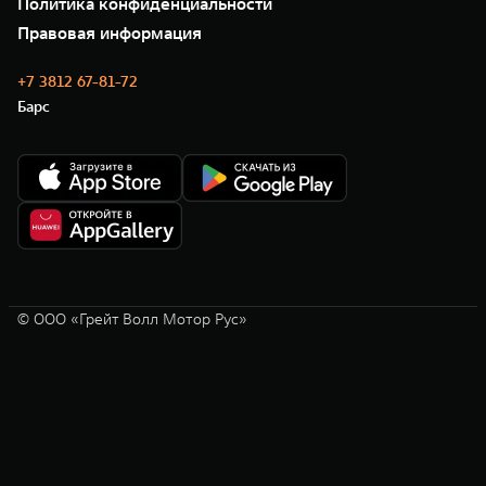
Политика конфиденциальности
GWM ТЕХ ДЕНЬ
Нулевое ТО
Новости
Правовая информация
Моторные масла
+7 3812 67-81-72
Барс
© ООО «Грейт Волл Мотор Рус»