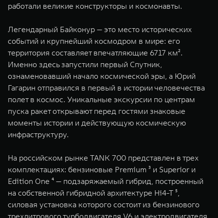
работали великие конструкторы и космонавты.
Легендарный Байконур — это место исторических
событий и крупнейший космодром в мире: его
территория составляет впечатляющие 6717 км².
Именно здесь запустили первый Спутник,
ознаменовавший начало космической эры, а Юрий
Гагарин отправился в первый в истории человечества
полет в космос. Уникальные экскурсии по центрам
пуска ракет открывают перед гостями знаковые
моменты истории и действующую космическую
инфраструктуру.
На российском рынке TANK 700 представлен в трех
комплектациях: бензиновые Premium ³ и Superior и
Edition One ⁴ — подзаряжаемый гибрид, построенный
на собственной гибридной архитектуре Hi4-T ⁵,
силовая установка которого состоит из бензинового
трехлитрового турбодвигателя V6 и электродвигателя