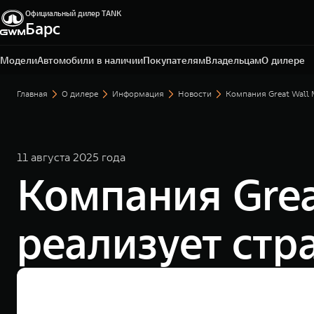
Официальный дилер TANK
Барс
Омск, ул. Волгоградская, 61
+7 3812 67-81-72
Модели
Автомобили в наличии
Покупателям
Владельцам
О дилере
Главная
О дилере
Информация
Новости
Компания Great Wall
11 августа 2025 года
Компания Grea
реализует ст