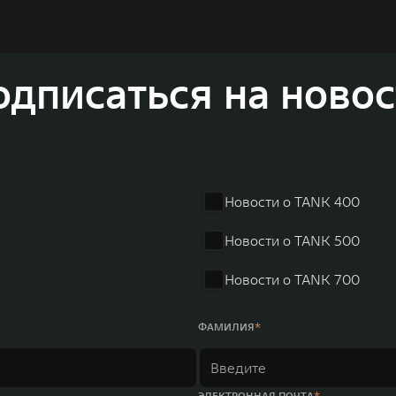
вать более экологичные, умные и безопасные продукты д
а автомобильной отрасли, в том числе посредством разра
соверов и внедорожников HAVAL, выносливых пикапов G
одписаться на новос
 также новый технологичный бренд SALOON – в совокупно
олдинга GWM входят 80 дочерних компаний, а штат включае
в год. По итогам 2021 года общая выручка компании увел
r занимает первое место по объёмам продаж пикапов в Кит
 России, Китае, Японии, США, Германии, Индии, Австрии и
Новости о TANK 400
ных комплексов и 4 зарубежных – в России, Таиланде, Бра
Новости о TANK 500
Новости о TANK 700
ФАМИЛИЯ
ЭЛЕКТРОННАЯ ПОЧТА