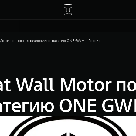
 Motor полностью реализует стратегию ONE GWM в России
t Wall Motor п
ратегию ONE GW