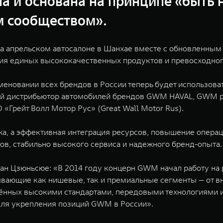
а и основана на принципе «быть 
м сообществом».
 на апрельском автосалоне в Шанхае вместе с обновленны
ия единых высококачественных продуктов и превосходног
наименовании всех брендов в России теперь будет испол
ый дистрибьютор автомобилей брендов GWM HAVAL, GWM 
«Грейт Волл Мотор Рус» (Great Wall Motor Rus).
, а эффективная интеграция ресурсов, повышение операц
в, стабильно высокого сервиса и надежного бренд-опыта.
ан Цзюньсюе: «В 2014 году концерн GWM начал работу на 
ывающие как нишевые, так и премиальные сегменты — от в
инённых высокими стандартами, передовыми технологиям
для укрепления позиций GWM в России».