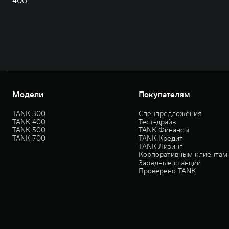
400
Модели
Покупателям
TANK 300
Спецпредложения
TANK 400
Тест-драйв
TANK 500
TANK Финансы
TANK 700
TANK Кредит
TANK Лизинг
Корпоративным клиентам
Зарядные станции
Проверено TANK