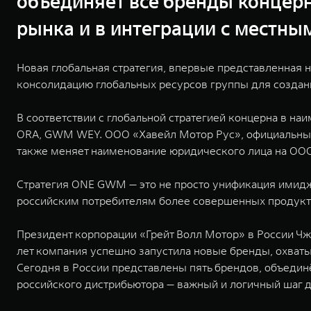
объединяет все бренды концерн
рынка и в интеграции с местны
Новая глобальная стратегия, впервые представленная
консолидацию глобальных ресурсов группы для создан
В соответствии с глобальной стратегией концерна в 
ORA, GWM WEY. ООО «Хавейл Мотор Рус», официальн
также меняет наименование юридического лица на ООО 
Стратегия ONE GWM — это не просто унификация имиджа
российским потребителям более совершенных продукто
Президент корпорации «Грейт Волл Мотор» в России Чж
лет компания успешно запустила новые бренды, охват
Сегодня в России представлены пять брендов, объед
российского дистрибьютора — важный и логичный шаг 