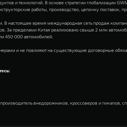
одуктов и технологий. В основе стратегии глобализации G
структорские работы, производство, цепочку поставок, п
. В настоящее время международная сеть продаж компании
в. За пределами Китая реализовано свыше 2 млн автомоб
ли 450 000 автомобилей.
нерами и не повлияют на существующие договорные обязат
тесь:
 производитель внедорожников, кроссоверов и пикапов, с
ована на Гонконгской и Шанхайской фондовых биржах в 20
и разработки, производство, продажу и обслуживание авт
томобилей и силовых агрегатов, использующих альтернати