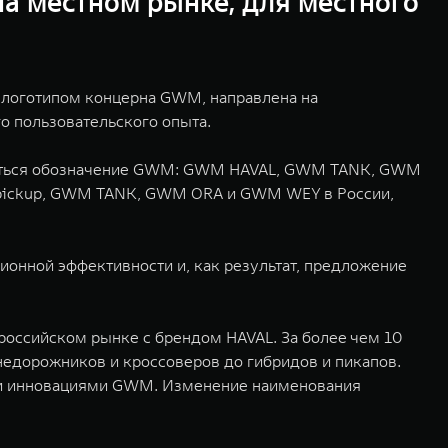
на местном рынке, для местного
м логотипом концерна GWM, направлена на
о пользовательского опыта.
ьзоваться обозначение GWM: GWM HAVAL, GWM TANK, GWM
pickup, GWM TANK, GWM ORA и GWM WEY в России,
ионной эффективности и, как результат, предложение
российском рынке с брендом HAVAL. За более чем 10
недорожников и кроссоверов до гибридов и пикапов.
и и инновациями GWM. Изменение наименования