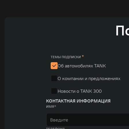
технологическое преимущество GWM и позволяет созда
активный вклад в создание технологического ландшафт
автомобильных брендов GWM – интеллектуальных крос
П
электромобилей ORA, премиальных кроссоверов WEY, а
автомобилей в более чем 60 регионах мира. В состав х
продажи GWM превышают отметку в 1 млн автомобилей 
юаней (1,6 трлн рублей). С 1998 года Great Wall Moto
*
ТЕМЫ ПОДПИСКИ
систему исследований и разработок, включая центры в
Об автомобилях TANK
«14+5», которая включает 10 внутренних производствен
О компании и предложениях
автомобилей.
Новости о TANK 300
КОНТАКТНАЯ ИНФОРМАЦИЯ
ИМЯ
ТЕЛЕФОН