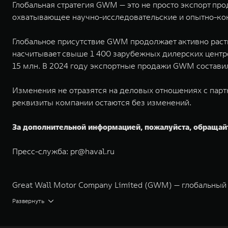
Глобальная стратегия GWM — это не просто экспорт пр
охватывающее научно-исследовательские и опытно-кон
Глобальное присутствие GWM продолжает активно расти
насчитывает свыше 1 400 зарубежных дилерских центро
15 млн. В 2024 году экспортные продажи GWM состави
Изменения не отразятся на деловых отношениях с парт
реквизиты компании остаются без изменений.
За дополнительной информацией, пожалуйста, обращай
Пресс-служба:
pr@haval.ru
Great Wall Motor Company Limited (GWM) — глобальный
экологичном производстве. Компания была зарегистрир
Развернуть
концерна GWM включает проектирование, исследования 
GWM сосредоточена на конструкторских разработках ав