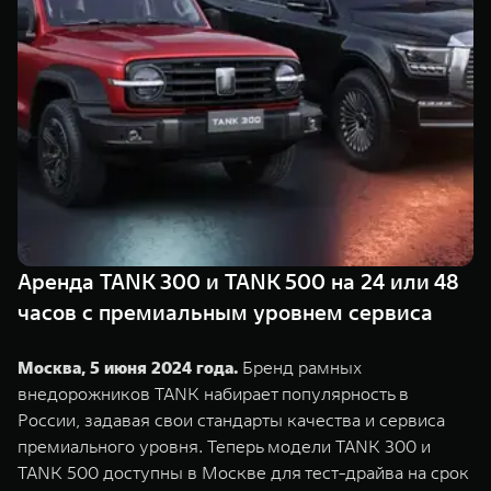
Сервис
ПОКУПКА АВТОМОБИЛЯ
TANK Финансы
Специальные предложения
Корпоративным клиентам
Моторные масла
TANK ФИНАНСЫ
ЦИФРОВЫЕ СЕРВИСЫ TANK
TANK Кредит
Цифровые сервисы TANK
TANK 500
TANK 700
TANK Лизинг
Подписки
Веди за собой
Сила признан
от 6 499 000 ₽
от 10 199 
Аренда TANK 300 и TANK 500 на 24 или 48
TANK Страхование
часов с премиальным уровнем сервиса
Москва, 5 июня 2024 года.
Бренд рамных
внедорожников TANK набирает популярность в
России, задавая свои стандарты качества и сервиса
премиального уровня. Теперь модели TANK 300 и
TANK 500 доступны в Москве для тест-драйва на срок