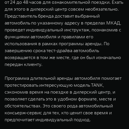
от 24 до 48 часов для ознакомительной поездки. Ехать
WEY 07
WEY 05
для этого в дилерский центр совсем необязательно.
Расширяя границы комфорта
Эстетика нов
Представитель бренда доставит выбранный
от 6 149 000 ₽
от 5 699 0
автомобиль по указанному адресу в пределах МКАД,
проведет индивидуальный инструктаж, познакомив с
функциями автомобиля и правилами его
использования в рамках программы аренды. По
завершению срока тест-драйва автомобиль
возвращается в том же месте, где он был изначально
передан клиенту.
Программа длительной аренды автомобиля помогает
WEY 80
WEY 80 
протестировать интересующую модель TANK,
Масштаб возможностей
Масштаб воз
сэкономив время на поездке в дилерский центр, и
от 6 449 000 ₽
от 8 099 
позволяет сделать это в удобном формате, месте и
обстоятельствах. Это своего рода автомобильный
консьерж-сервис для тех, кто ценит свое время и
предпочитает индивидуальный подход.