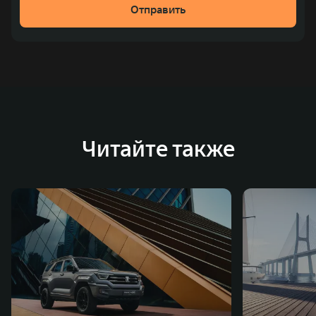
Отправить
место по объёмам продаж пикапов в Китае. На
сегодняшний день концерн GWM создал мировую
систему исследований и разработок, включая центры
в России, Китае, Японии, США, Германии, Индии,
Австрии и Южной Корее. Компания построила
глобальную систему «14+5», которая включает 10
внутренних производственных комплексов и 4
Читайте также
зарубежных – в России, Таиланде, Бразилии и Индии, а
также 5 предприятий по сборке автомобилей.