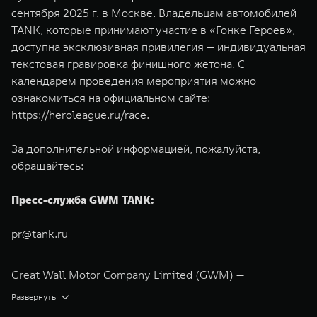
сентября 2025 г. в Москве. Владельцам автомобилей
TANK, которые принимают участие в «Гонке Героев»,
доступна эксклюзивная привилегия — индивидуальная
текстовая гравировка финишного жетона. С
календарем проведения мероприятия можно
ознакомиться на официальном сайте:
https://heroleague.ru/race
.
За дополнительной информацией, пожалуйста,
обращайтесь:
Пресс-служба GWM TANK:
pr@tank.ru
Great Wall Motor Company Limited (GWM) —
глобальный производитель внедорожников,
Развернуть
кроссоверов и пикапов, специализирующийся на