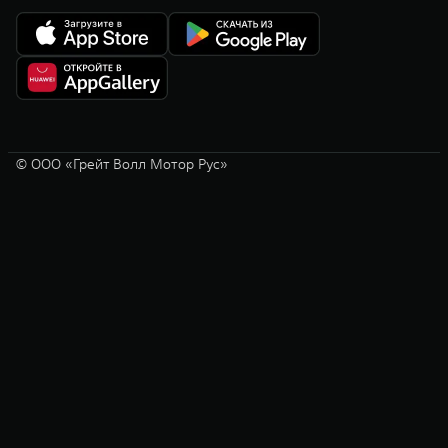
© ООО «Грейт Волл Мотор Рус»