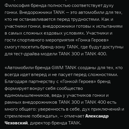
WEY 07
WEY 05
Философия бренда полностью соответствует духу
гонки. Внедорожники TANK — это автомобили для тех,
Расширяя границы комфорта
Эстетика нов
от 6 149 000 ₽
от 5 699 0
кто не останавливается перед трудностями. Как и
участники гонки, внедорожники готовы к испытаниям
в самых сложных ездовых условиях. Участники и
гости спортивного мероприятия «Гонка Героев»
смогут посетить бренд-зону TANK, где будут доступны
для тест-драйва модели TANK 300 и TANK 400.
«Автомобили бренда GWM TANK созданы для тех, кто
всегда идет вперед и не пасует перед сложностями.
WEY 80
WEY 80 
Благодаря партнерству с «Гонкой Героев» бренд
Масштаб возможностей
Масштаб воз
формирует вокруг себя сообщество
от 6 449 000 ₽
от 8 099 
единомышленников, ведь у участников гонки и
рамных внедорожников TANK 300 и TANK 400 есть
много общего: уверенность в себе, дух приключений и
стремление побеждать», — отмечает
Александр
Чеховский
, директор бренда TANK.