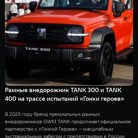
Сервис
ПОКУПКА АВТОМОБИЛЯ
TANK Финансы
Специальные предложения
Корпоративным клиентам
Моторные масла
TANK ФИНАНСЫ
ЦИФРОВЫЕ СЕРВИСЫ TANK
TANK Кредит
Цифровые сервисы TANK
TANK 500
TANK 700
TANK Лизинг
Подписки
Веди за собой
Сила признан
от 6 499 000 ₽
от 10 199 
TANK Страхование
Рамные внедорожник TANK 300 и TANK
400 на трассе испытаний «Гонки героев»
В 2025 году бренд премиальных рамных
внедорожников GWM TANK продолжает официальное
партнерство с «Гонкой Героев» — масштабным
экстремальным забегом с препятствиями в России.