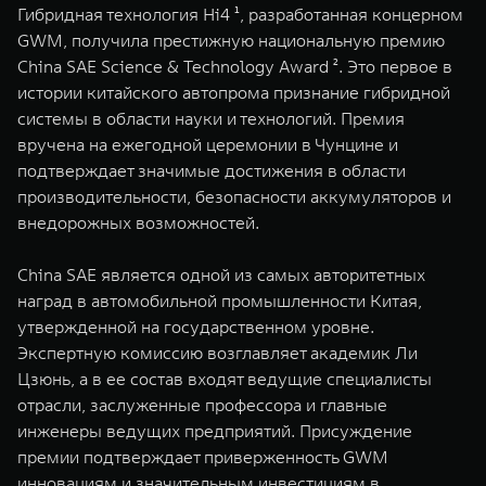
Гибридная технология Hi4 ¹, разработанная концерном
WEY 07
WEY 05
GWM, получила престижную национальную премию
Расширяя границы комфорта
Эстетика нов
China SAE Science & Technology Award ². Это первое в
от 6 149 000 ₽
от 5 699 0
истории китайского автопрома признание гибридной
системы в области науки и технологий. Премия
вручена на ежегодной церемонии в Чунцине и
подтверждает значимые достижения в области
производительности, безопасности аккумуляторов и
внедорожных возможностей.
China SAE является одной из самых авторитетных
наград в автомобильной промышленности Китая,
WEY 80
WEY 80 
утвержденной на государственном уровне.
Масштаб возможностей
Масштаб воз
от 6 449 000 ₽
от 8 099 
Экспертную комиссию возглавляет академик Ли
Цзюнь, а в ее состав входят ведущие специалисты
отрасли, заслуженные профессора и главные
инженеры ведущих предприятий. Присуждение
премии подтверждает приверженность GWM
инновациям и значительным инвестициям в