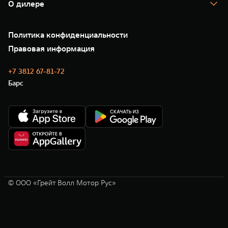
Корпоративным клиентам
О дилере
Новые цифровые сервисы TANK
Зарядные станции
Подписки
Проверено TANK
О нас
Специальные предложения
35 лет GWM
Сервис
Политика конфиденциальности
GWM ТЕХ ДЕНЬ
Нулевое ТО
Новости
Правовая информация
Моторные масла
+7 3812 67-81-72
Барс
© ООО «Грейт Волл Мотор Рус»