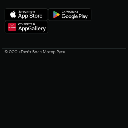
© ООО «Грейт Волл Мотор Рус»