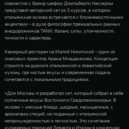
совместно с бренд-шефом Джильберто Нассером
WEY 07
WEY 05
представят авторский сет из 5 курсов, в котором
Расширяя границы комфорта
Эстетика нов
итальянская основа встречается с ближневосточными
от 6 149 000 ₽
от 5 699 0
акцентами – в духе философии премиальных рамных
внедорожников TANK: баланс силы, утонченности,
точности и характера.
Камерный ресторан на Малой Никитской – один из
знаковых проектов Арама Мнацаканова. Концепция
строится на диалоге итальянской и левантийской
кухонь, где чистые вкусы и современная подача
сочетаются с локальными традициями.
WEY 80
WEY 80 
Масштаб возможностей
Масштаб воз
«Для Москвы я разработал сет, который собрал в себе
от 6 449 000 ₽
от 8 099 
солнечные вкусы Восточного Средиземноморья. В
основе — мясные блюда, щедрые, насыщенные, с
ароматами специй, но поданные с итальянской
непринужденностью и легкостью. Это сочетание
кулинарных традиций Леванта и Италии в концепции