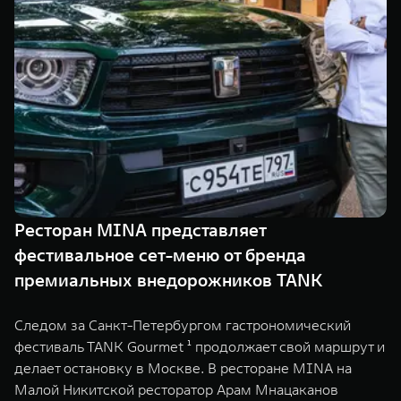
Сервис
ПОКУПКА АВТОМОБИЛЯ
TANK Финансы
Специальные предложения
Корпоративным клиентам
Моторные масла
TANK ФИНАНСЫ
ЦИФРОВЫЕ СЕРВИСЫ TANK
TANK Кредит
Цифровые сервисы TANK
TANK 500
TANK 700
TANK Лизинг
Подписки
Веди за собой
Сила признан
от 6 499 000 ₽
от 10 199 
Ресторан MINA представляет
TANK Страхование
фестивальное сет-меню от бренда
премиальных внедорожников TANK
Следом за Санкт-Петербургом гастрономический
фестиваль TANK Gourmet ¹ продолжает свой маршрут и
делает остановку в Москве. В ресторане MINA на
Малой Никитской ресторатор Арам Мнацаканов