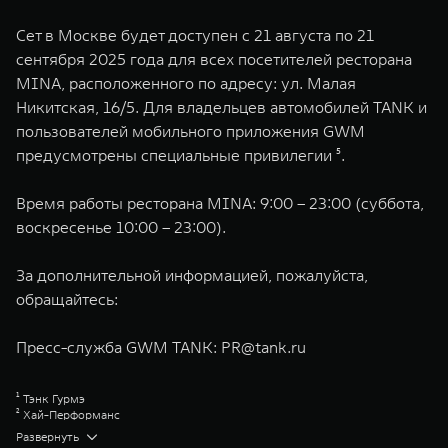
Сет в Москве будет доступен с 21 августа по 21
сентября 2025 года для всех посетителей ресторана
MINA, расположенного по адресу: ул. Малая
Никитская, 16/5. Для владельцев автомобилей TANK и
пользователей мобильного приложения GWM
предусмотрены специальные привилегии ⁵.
Время работы ресторана MINA: 9:00 – 23:00 (суббота,
воскресенье 10:00 – 23:00).
За дополнительной информацией, пожалуйста,
обращайтесь:
Пресс-служба GWM TANK:
PR@tank.ru
¹ Тэнк Гурмэ
² Хай-Перформанс
³ Хай-Чардж
Развернуть
⁴ Hybrid Intelligent 4WD TANK (Гибридный интеллектуальный