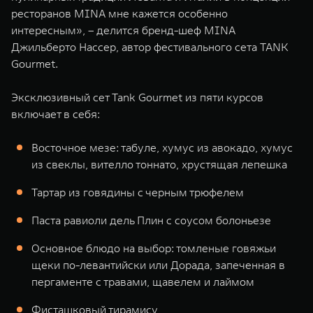
ресторанов MINA мне кажется особенно
интересным», – делится бренд-шеф MINA
Джильберто Нассер, автор фестивального сета TANK
Gourmet.
Эксклюзивный сет Tank Gourmet из пяти курсов
включает в себя:
Восточное мезе: табуле, хумус из авокадо, хумус
из свеклы, вителло тоннато, хрустящая лепешка
Тартар из говядины с черным трюфелем
Паста равиоли дель Плин с соусом болоньезе
Основное блюдо на выбор: томленые говяжьи
щеки по-левантийски или Дорада, запеченная в
пергаменте с травами, щавелем и лаймом
Фисташковый тирамису