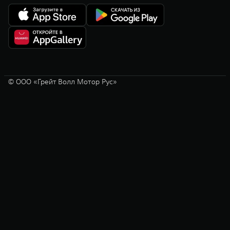
© ООО «Грейт Волл Мотор Рус»