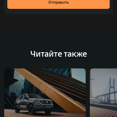
Отправить
место по объёмам продаж пикапов в Китае. На
сегодняшний день концерн GWM создал мировую
систему исследований и разработок, включая центры
в России, Китае, Японии, США, Германии, Индии,
Австрии и Южной Корее. Компания построила
глобальную систему «14+5», которая включает 10
внутренних производственных комплексов и 4
Читайте также
зарубежных – в России, Таиланде, Бразилии и Индии, а
также 5 предприятий по сборке автомобилей.