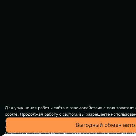
Для улучшения работы сайта и взаимодействия с пользователя
cookie. Продолжая работу с сайтом, вы разрешаете использова
вашей персональной информации на нашем сайте осуществляет
Выгодный обмен авто
конфиденциальности
. Вы всегда можете отключить файлы cooki
Если файлы cookie отключены, это может означать, что вы не 