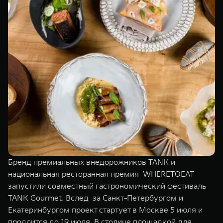
Сервис
ПОКУПКА АВТОМОБИЛЯ
TANK Финансы
Специальные предложения
Корпоративным клиентам
Моторные масла
TANK ФИНАНСЫ
ЦИФРОВЫЕ СЕРВИСЫ TANK
TANK Кредит
Цифровые сервисы TANK
TANK 500
TANK 700
TANK Лизинг
Подписки
Веди за собой
Сила признан
от 6 499 000 ₽
от 10 199 
TANK Страхование
Бренд премиальных внедорожников TANK и
национальная ресторанная премия WHERETOEAT
запустили совместный гастрономический фестиваль
TANK Gourmet. Вслед за Санкт-Петербургом и
Екатеринбургом проект стартует в Москве 5 июля и
продлится до 19 июля. В столице площадкой для