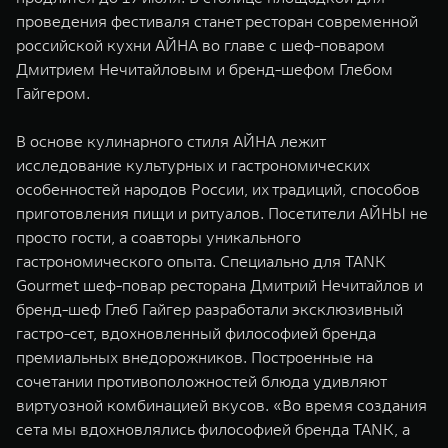
WEY 07
WEY 05
проведения фестиваля станет ресторан современной
Расширяя границы комфорта
Эстетика нов
российской кухни АЙНА во главе с шеф-поваром
от 6 149 000 ₽
от 5 699 0
Дмитрием Нечитайловым и бренд-шефом Глебом
Гайгером.
В основе кулинарного стиля АЙНА лежит
исследование культурных и гастрономических
особенностей народов России, их традиций, способов
приготовления пищи и ритуалов. Посетители АЙНЫ не
просто гости, а соавторы уникального
гастрономического опыта. Специально для TANK
WEY 80
WEY 80 
Gourmet шеф-повар ресторана Дмитрий Нечитайлов и
Масштаб возможностей
Масштаб воз
бренд-шеф Глеб Гайгер разработали эксклюзивный
от 6 449 000 ₽
от 8 099 
гастро-сет, вдохновленный философией бренда
премиальных внедорожников. Построенные на
сочетании противоположностей блюда удивляют
виртуозной комбинацией вкусов. «Во время создания
сета мы вдохновлялись философией бренда TANK, а