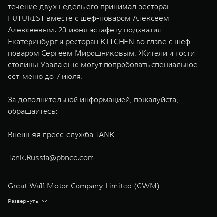
течение двух недель его принимал ресторан
FUTURIST вместе с шеф-поваром Алексеем
Алексеевым. 23 июня эстафету подхватил
Екатеринбург и ресторан KITCHEN во главе с шеф-
поваром Сергеем Мирошниковым. Жители и гости
столицы Урала еще могут попробовать специальное
сет-меню до 7 июля.
За дополнительной информацией, пожалуйста,
обращайтесь:
Внешняя пресс-служба TANK
Tank.Russia@pbnco.com
Great Wall Motor Company Limited (GWM) —
глобальный производитель внедорожников,
Развернуть
кроссоверов и пикапов, специализирующийся на