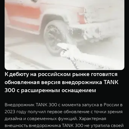
Сервис
ПОКУПКА АВТОМОБИЛЯ
TANK Финансы
Специальные предложения
Корпоративным клиентам
Моторные масла
TANK ФИНАНСЫ
ЦИФРОВЫЕ СЕРВИСЫ TANK
TANK Кредит
Цифровые сервисы TANK
TANK 500
TANK 700
TANK Лизинг
Подписки
Веди за собой
Сила признан
от 6 499 000 ₽
от 10 199 
К дебюту на российском рынке готовится
TANK Страхование
обновленная версия внедорожника TANK
300 с расширенным оснащением
Внедорожник TANK 300 с момента запуска в России в
2023 году получил первое обновление с точки зрения
дизайна и современных функций. Характерная
внешность внедорожника TANK 300 не утратила своей