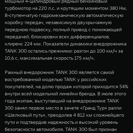
мощный 4-цилиндровый рядный бензиновый
турбомотор на 220 л.с. и крутящим моментом 380 Нм,
8-ступенчатую гидромеханическую автоматическую
коробку передач, независимую двухрычажную
переднюю подвеску, полный привод с понижающей
передачей, блокировки всех дифференциалов,
клиренс 224 мм. Показатели динамики внедорожника
TANK 300 остались прежними: разгон до 100 км/ч за
10,6 с, максимальная скорость 175 км/ч.
Рамный внедорожник TANK 300 является самой
востребованной моделью TANK у российских
покупателей, на долю продаж которой приходится 54%
внутри всей модельной линейки бренда. В июле этого
года экипаж, выступавший на внедорожнике TANK
300 занял первое место в зачете «Гранд Тур» ралли
«Шелковый путь», преодолев 4 812 км сложнейшего
пути и подтвердив надежность и высокий уровень
безопасности автомобиля. TANK 300 был признан