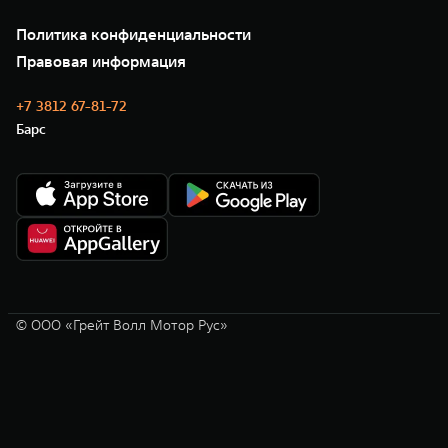
Проверено TANK
О нас
Специальные предложения
35 лет GWM
Сервис
Политика конфиденциальности
GWM ТЕХ ДЕНЬ
Нулевое ТО
Новости
Правовая информация
Моторные масла
+7 3812 67-81-72
Барс
© ООО «Грейт Волл Мотор Рус»