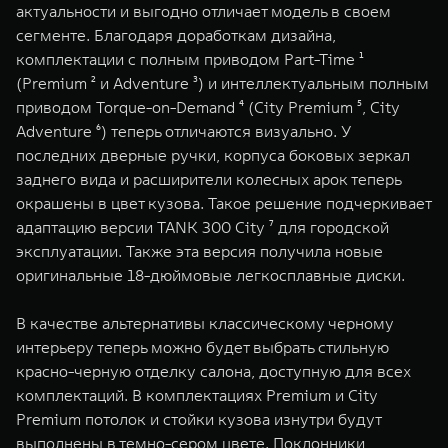
актуальности и выгодно отличает модель в своем
WEY 07
WEY 05
сегменте. Благодаря доработкам дизайна,
Расширяя границы комфорта
Эстетика нов
комплектации с полным приводом Part-Time ¹
от 6 149 000 ₽
от 5 699 0
(Premium ² и Adventure ³) и интеллектуальным полным
приводом Torque-on-Demand ⁴ (City Premium ⁵, City
Adventure ⁶) теперь отличаются визуально. У
последних дверные ручки, корпуса боковых зеркал
заднего вида и расширители колесных арок теперь
окрашены в цвет кузова. Такое решение подчеркивает
адаптацию версии TANK 300 City ⁷ для городской
эксплуатации. Также эта версия получила новые
оригинальные 18-дюймовые легкосплавные диски.
WEY 80
WEY 80 
Масштаб возможностей
Масштаб воз
В качестве альтернативы классическому черному
от 6 449 000 ₽
от 8 099 
интерьеру теперь можно будет выбрать стильную
красно-черную отделку салона, доступную для всех
комплектаций. В комплектациях Premium и City
Premium потолок и стойки кузова изнутри будут
выполнены в темно-сером цвете. Поклонники