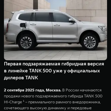
Сервис
ПОКУПКА АВТОМОБИЛЯ
TANK Финансы
Специальные предложения
Корпоративным клиентам
Моторные масла
TANK ФИНАНСЫ
ЦИФРОВЫЕ СЕРВИСЫ TANK
TANK Кредит
Цифровые сервисы TANK
TANK 500
TANK 700
TANK Лизинг
Подписки
Веди за собой
Сила признан
от 6 499 000 ₽
от 10 199 
Первая подзаряжаемая гибридная версия
TANK Страхование
в линейке TANK 500 уже у официальных
дилеров TANK
2 сентября 2025 года, Москва.
В России начинаются
продажи нового подзаряжаемого гибрида TANK 500
Hi-Charge ¹ – премиального рамного внедорожника,
сочетающего высокую динамику и передовые