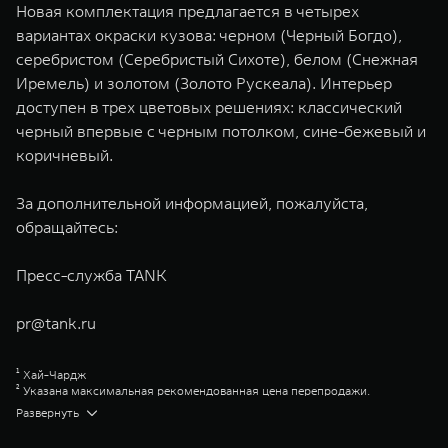
Новая комплектация предлагается в четырех
вариантах окраски кузова: черном (Черный Богдо),
серебристом (Серебристый Сихоте), белом (Снежная
Иремель) и золотом (Золото Рускеала). Интерьер
доступен в трех цветовых решениях: классический
черный впервые с черным потолком, сине-бежевый и
коричневый.
За дополнительной информацией, пожалуйста,
обращайтесь:
Пресс-служба TANK
pr@tank.ru
¹ Хай-Чардж
² Указана максимальная рекомендованная цена перепродажи.
Уточняйте актуальные розничные цены в салонах дилерских центров
Развернуть
TANK
³ Plug-in Hybrid Electric Vehicle (Плаг-ин Хайбрид Электрик Вехикл)