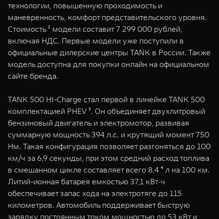
технологии, повышенную проходимость и
WEY 07
WEY 05
маневренность, комфорт представительского уровня.
Расширяя границы комфорта
Эстетика нов
Стоимость ² модели составит 7 299 000 рублей,
от 6 149 000 ₽
от 5 699 0
включая НДС. Первые модели уже поступили в
официальные дилерские центры TANK в России. Также
модель доступна для покупки онлайн на официальном
сайте бренда.
TANK 500 Hi-Charge стал первой в линейке TANK 500
комплектацией PHEV ³. Он объединяет двухлитровый
бензиновый двигатель и электромотор, развивая
суммарную мощность 394 л.с. и крутящий момент 750
WEY 80
WEY 80 
Нм. Такая конфигурация позволяет разгоняться до 100
Масштаб возможностей
Масштаб воз
км/ч за 6,9 секунды, при этом средний расход топлива
от 6 449 000 ₽
от 8 099 
в смешанном цикле составляет всего 8,4 ⁴ л на 100 км.
Литий-ионная батарея емкостью 37,1 кВт·ч
обеспечивает запас хода на электротяге до 115
километров. Автомобиль поддерживает быструю
зарядку постоянным током мощностью до 53 кВт и