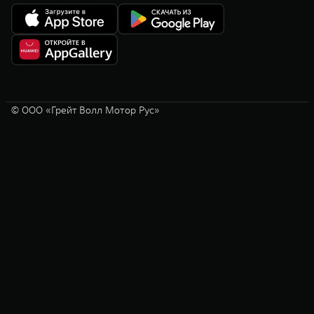
© ООО «Грейт Волл Мотор Рус»