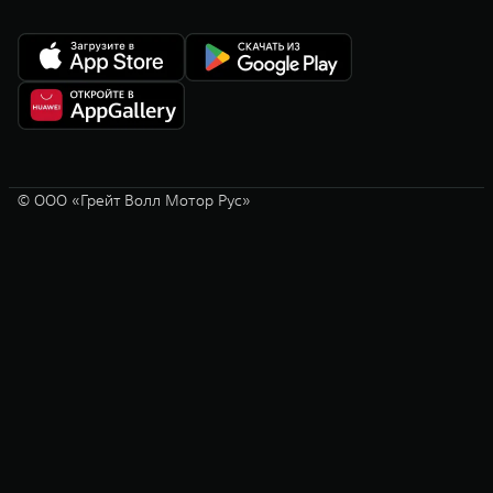
© ООО «Грейт Волл Мотор Рус»