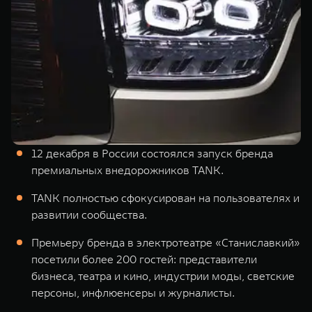
Сервис
ПОКУПКА АВТОМОБИЛЯ
TANK Финансы
Специальные предложения
Корпоративным клиентам
Моторные масла
TANK ФИНАНСЫ
ЦИФРОВЫЕ СЕРВИСЫ TANK
TANK Кредит
Цифровые сервисы TANK
TANK 500
TANK 700
12 декабря в России состоялся запуск бренда
TANK Лизинг
Подписки
Веди за собой
Сила признан
премиальных внедорожников TANK.
от 6 499 000 ₽
от 10 199 
TANK Страхование
TANK полностью сфокусирован на пользователях и
развитии сообщества.
Премьеру бренда в электротеатре «Станиславкий»
посетили более 200 гостей: представители
бизнеса, театра и кино, индустрии моды, светские
персоны, инфлюенсеры и журналисты.