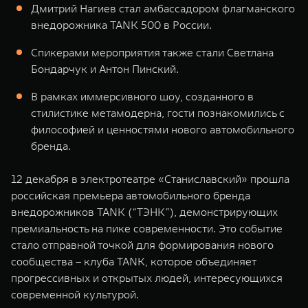
Дмитрий Нагиев стал амбассадором флагманского
WEY 07
WEY 05
внедорожника TANK 500 в России.
Расширяя границы комфорта
Эстетика нов
от 6 149 000 ₽
от 5 699 0
Спикерами мероприятия также стали Светлана
Бондарчук и Антон Пинский.
В рамках иммерсивного шоу, созданного в
стилистике метамодерна, гости познакомились с
философией и ценностями нового автомобильного
бренда.
12 декабря в электротеатре «Станиславский» прошла
WEY 80
WEY 80 
российская премьера автомобильного бренда
Масштаб возможностей
Масштаб воз
внедорожников TANK (“ТЭНК”), демонстрирующих
от 6 449 000 ₽
от 8 099 
премиальность на пике современности. Это событие
стало отправной точкой для формирования нового
сообщества – клуба TANK, которое объединяет
прогрессивных и открытых людей, интересующихся
современной культурой.