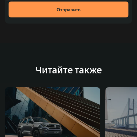
рублей). С 1998 года Great Wall Motor занимает первое
Отправить
место по объёмам продаж пикапов в Китае. На
сегодняшний день концерн GWM создал мировую
систему исследований и разработок, включая центры
в России, Китае, Японии, США, Германии, Индии,
Австрии и Южной Корее. Компания построила
глобальную систему «14+5», которая включает 10
внутренних производственных комплексов и 4
Читайте также
зарубежных – в России, Таиланде, Бразилии и Индии, а
также 5 предприятий по сборке автомобилей.