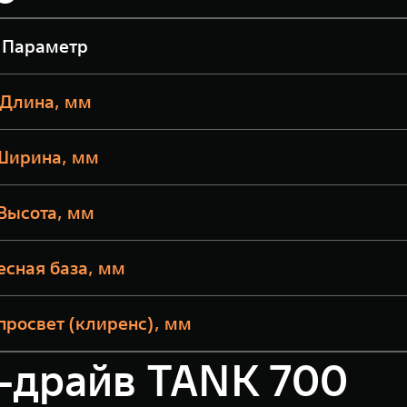
Параметр
Длина, мм
Ширина, мм
Высота, мм
есная база, мм
росвет (клиренс), мм
т-драйв TANK 700