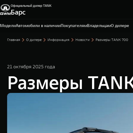
Официальный дилер TANK
Барс
Омск, ул. Волгоградская, 61
+7 3812 67-81-72
Модели
Автомобили в наличии
Покупателям
Владельцам
О дилере
Главная
О дилере
Информация
Новости
Размеры TANK 700
21 октября 2025 года
Размеры TANK