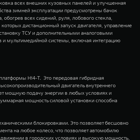
нковка всех внешних кузовных панелей и улучшенная
бства зимней эксплуатации предусмотрены бачок
обогрев всех сидений, руля, лобового стекла,
которых дистанционный запуск двигателя, управление
установку ТСУ и дополнительными аналоговыми
в и мультимедийной системы, включая интеграцию
латформы Hi4-Т. Это передовая гибридная
высокопроизводительный двигатель внутреннего
ет мощную подачу энергии в любых условиях и
 Суммарная мощность силовой установки способна
механическими блокировками. Это позволяет бесшовно
ента на любое колесо, что позволяет автомобилю
 движении в городских условиях и высокую мощность,