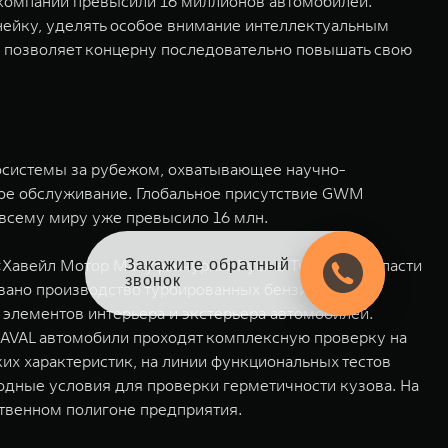
компании превысили 16 миллионов автомобилей.
нейку, уделять особое внимание интеллектуальным
ия позволяет концерну последовательно повышать свою
косистемы за рубежом, охватывающее научно-
ное обслуживание. Глобальное присутствие GWM
 всему миру уже превысило 16 млн.
«Хавейл Мотор Мануфэкчуринг Рус» в Тульской области
Закажите обратный
звонок
зовано производство турбированных бензиновых
, элементов интерьера и экстерьера автомобилей.
AVAL автомобили проходят комплексную проверку на
их характеристик, на линии функциональных тестов
годные условия для проверки герметичности кузова. На
бственном полигоне предприятия.