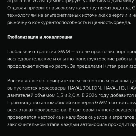
агрегаты», GWM демонстрирует устойчивую динамику р
Отдавая приоритет высокому качеству производства, 
технологиям на альтернативных источниках энергии и 
рыночную конкурентоспособность и ценность бренда.
Глобализация и локализация
Глобальная стратегия GWM — это не просто экспорт пр
исследовательские и опытно-конструкторские работы,
продолжает активно расти. За пределами Китая реализ
Россия является приоритетным экспортным рынком для
выпускаются кроссоверы HAVAL JOLION, HAVAL H3, HAVA
двигателей объемом 1,5 и 2,0 л. В 2026 году добавитс
Производство автомобилей концерна GWM соответству
всех этапах производства. В световом туннеле осущест
проверяется настройка и калибровка узлов и агрегатов
заключительном этапе каждый автомобиль проходит про