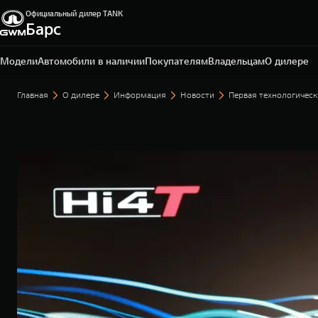
Официальный дилер TANK
Барс
Омск, ул. Волгоградская, 61
+7 3812 67-81-72
Модели
Автомобили в наличии
Покупателям
Владельцам
О дилере
Главная
О дилере
Информация
Новости
Первая технологичес