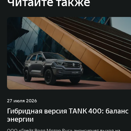
Читайте также
Great Wall Motor Company Limited (GWM) — глобальный производитель в
зарегистрирована на Гонконгской и Шанхайской фондовых биржах в 2003 
обслуживание автомобилей и запчастей. Значительная доля инвестиций 
обеспечивает технологическое преимущество GWM и позволяет создавать
ландшафта автомобильной отрасли, в том числе посредством разработк
выносливых пикапов GWM Pickup, инновационных внедорожников TANK, э
и современных автомобилей в более чем 60 регионах мира. В состав хол
млн автомобилей в год. По итогам 2021 года общая выручка компании уве
пикапов в Китае. На сегодняшний день концерн GWM создал мировую сист
глобальную систему «14+5», которая включает 10 внутренних производст
27 июля 2026
Гибридная версия TANK 400: баланс
энергии
ООО «Грейт Волл Мотор Рус» анонсирует выход на