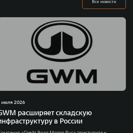
Все новости
ьных технологиях и экологичном производстве. Компания была
оектирование, исследования и разработки, производство, продажу и
грегатов, использующих альтернативные источники энергии. Это
му миру. Компания вносит активный вклад в создание технологического
WM – интеллектуальных кроссоверов и внедорожников HAVAL,
ичный бренд SALOON – в совокупности образуют сегмент прогрессивных
век. В течение шести лет подряд продажи GWM превышают отметку в 1
 С 1998 года Great Wall Motor занимает первое место по объёмам продаж
США, Германии, Индии, Австрии и Южной Корее. Компания построила
а также 5 предприятий по сборке автомобилей.
1 июля 2026
GWM расширяет складскую
инфраструктуру в России
Компания «Грейт Волл Мотор Рус» приступила к