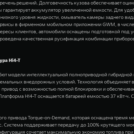
речень решений. Долговечность кузова обеспечивает оци
ы гарантирует аккумулятор увеличенной емкости. Для удо
изкого уровня жидкости, омыватель камеры заднего вида, 
ервисы в фирменном мобильном приложении GWM, в числе 
тересы клиентов, автомобили оснащены подготовкой под 
проведена качественная русификация комбинации приборо
ура Hi4-T
ют модели интеллектуальной полноприводной гибридной п
ремальных внедорожных условий. Технология объединяет 
й привод с возможностью полной блокировки и обеспечива
 Платформа Hi4-T оснащается батареей емкостью 37 кВт∙ч.
ного привода Torque-on-Demand, которая оснащена тремя 
с. Система поддерживает передачу до 100% крутящего мом
онфигурация сочетает максимальную экономию топлива при