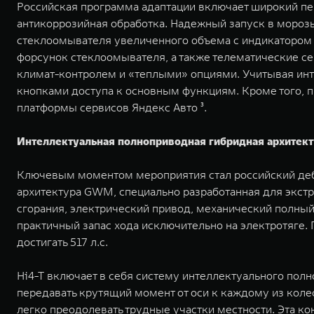
Российская программа адаптации включает широкий пе
антикоррозийная обработка. Надежный запуск в мороз
стеклоомывателя увеличенного объема с индикатором н
форсунок стеклоомывателя, а также телематические с
климат-контролем и «теплыми» опциями. Учитывая ин
кнопками доступа к основным функциям. Кроме того, 
платформы сервисов Яндекс Авто ³.
Интеллектуальная полноприводная гибридная архитект
Ключевым моментом мероприятия стал российский деб
архитектура GWM, специально разработанная для экст
сгорания, электрический привод, механический полны
практичный запас хода исключительно на электротяге.
достигать 517 л.с.
Hi4-T включает в себя систему интеллектуального пол
передавать крутящий момент от оси к каждому из коле
легко преодолевать трудные участки местности. Эта к