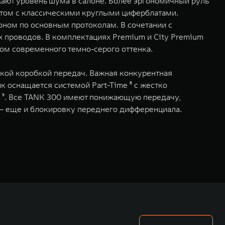
ают уровень шума в салоне. Более эргономичный руль
том с классическими круглыми циферблатами.
ном по основным протоколам. В сочетании с
х проводов. В комплектациях Premium и City Premium
ком современного темно-серого оттенка.
кой коробкой передач. Важная конкурентная
к оснащается системой Part-Time ⁸ с жестко
 ⁹. Все TANK 300 имеют понижающую передачу,
– еще и блокировку переднего дифференциала.
у в 4 гигабайта или обеспечение через Wi-Fi соединение.
ся Владельцу Автомобиля с даты первой продажи официальным Дилером
есяца