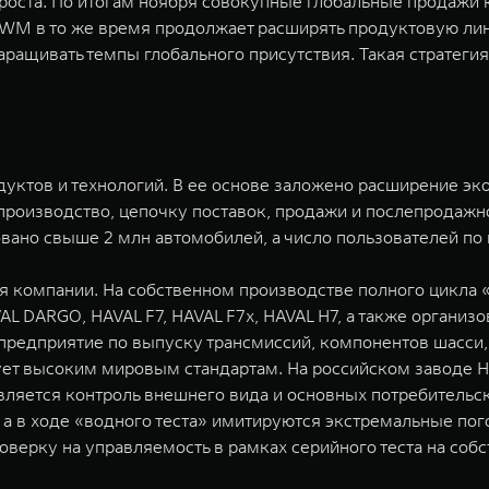
оста. По итогам ноября совокупные глобальные продажи 
GWM в то же время продолжает расширять продуктовую ли
наращивать темпы глобального присутствия. Такая стратег
одуктов и технологий. В ее основе заложено расширение э
 производство, цепочку поставок, продажи и послепродаж
овано свыше 2 млн автомобилей, а число пользователей по
 компании. На собственном производстве полного цикла 
L DARGO, HAVAL F7, HAVAL F7x, HAVAL H7, а также органи
я предприятие по выпуску трансмиссий, компонентов шасси
ет высоким мировым стандартам. На российском заводе H
вляется контроль внешнего вида и основных потребительск
, а в ходе «водного теста» имитируются экстремальные по
верку на управляемость в рамках серийного теста на со