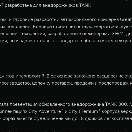
-T разработана для внедорожников TANK.
ом, и глубокие разработки автомобильного концерна Great
х поколений. Концерн строит целостную энергетическую э
решений. Технологии, разработанные инженерами GWM, дем
ии, но и задавать новые стандарты в области интеллектуа
одуктов и технологий. В ее основе заложено расширение э
 производство, цепочку поставок, продажи и послепродаж
ала презентация обновленного внедорожника TANK 300. 
плектациях City Adventure ⁴ и City Premium ⁵ корпуса зер
ый образ вместе с увеличенными до 18 дюймов легкосплав