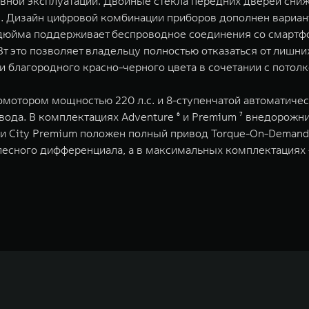
вной эксплуатации. Двойные стекла передних дверей сниж
. Дизайн цифровой комбинации приборов дополнен вариан
дюйма поддерживает беспроводное соединения со смартфо
 это позволяет владельцу полностью отказаться от лишни
и благородного красно-черного цвета в сочетании с потол
отором мощностью 220 л.с. и 8-ступенчатой автоматичес
вода. В комплектациях Adventure ⁶ и Premium ⁷ внедорожни
 и City Premium положен полный привод Torque-On-Demand
есного дифференциала, а в максимальных комплектациях 
)
ернет, которое доступно через телематический модуль по ежемесячному лимит
зимается. Использование сервисов мультимедиа (услуги HUT) предоставляет
тупно для Владельца Автомобиля без дополнительной оплаты сроком на 3 м