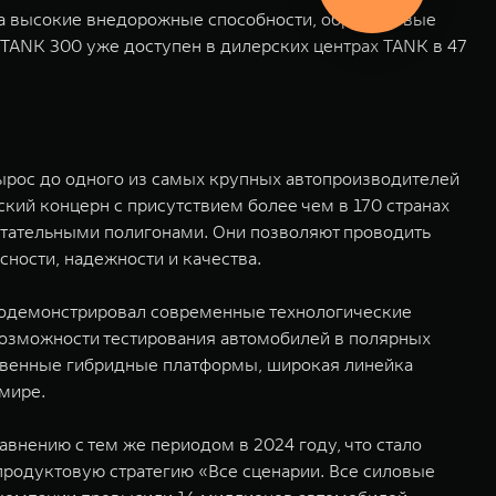
а высокие внедорожные способности, обретя новые
TANK 300 уже доступен в дилерских центрах TANK в 47
вырос до одного из самых крупных автопроизводителей
кий концерн с присутствием более чем в 170 странах
тательными полигонами. Они позволяют проводить
ности, надежности и качества.
родемонстрировал современные технологические
возможности тестирования автомобилей в полярных
ственные гибридные платформы, широкая линейка
мире.
авнению с тем же периодом в 2024 году, что стало
продуктовую стратегию «Все сценарии. Все силовые