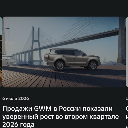
недорожников, кроссоверов и пикапов, специализирующийся на интеллектуал
и 2011 годах соответственно. Сфера деятельности концерна GWM включает пр
GWM сосредоточена на конструкторских разработках автомобилей и силовых а
 более экологичные, умные и безопасные продукты для пользователей по все
и собственных интеллектуальных платформ. Шесть автомобильных брендов G
лектромобилей ORA, премиальных кроссоверов WEY, а также новый технолог
динга GWM входят 80 дочерних компаний, а штат включает более 60 000 чело
личилась больше чем на 30% и составила 136,3 млрд юаней (1,6 трлн рублей).
ему исследований и разработок, включая центры в России, Китае, Японии, 
венных комплексов и 4 зарубежных – в России, Таиланде, Бразилии и Индии, 
6 июля 2026
Продажи GWM в России показали
уверенный рост во втором квартале
2026 года