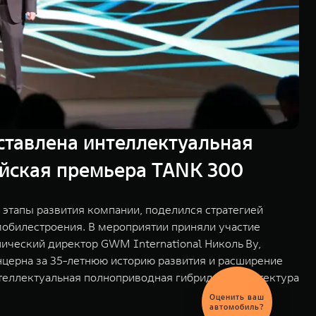
тавлена интеллектуальная
сийская премьера TANK 300
этапы развития компании, поделился стратегией
мобилестроения. В мероприятии приняли участие
нический директор GWM International Николь Ву,
церна за 35-летнюю историю развития и расширение
нтеллектуальная полноприводная гибридная архитектура
Выгодный
обмен
автомобиля