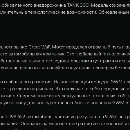
а обновленного внедорожника TANK 300. Модель сохранил
полнительные технологические возможности. Обновленный 
льном рынке Great Wall Motor проделал огромный путь и 
сто автомобильная компания. Это глобальный технологичес
обственными научно-исследовательскими центрами и испы
ование реальных условий эксплуатации, проверки безопас
го глобального развития. На конференции концерн GWM п
ые к различным рынкам. Это включает в себя передовые 
рытиях. Современные интеллектуальные технологии, соб
чную основу для конкурентоспособности концерна GWM в 
 1 199 652 автомобиля, увеличив результат на 9,26% по ср
омпании. Опираясь на многолетнее развитие технологий и 