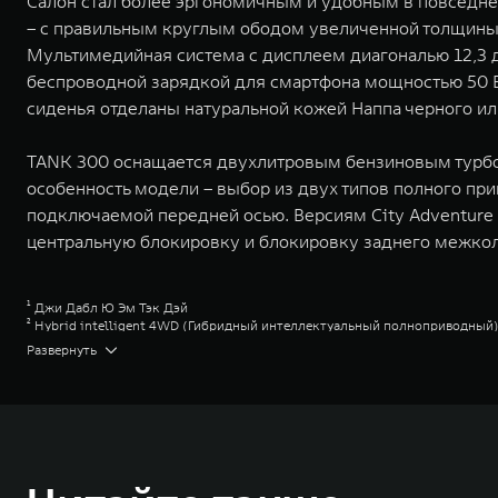
Салон стал более эргономичным и удобным в повседне
– с правильным круглым ободом увеличенной толщины
Мультимедийная система с дисплеем диагональю 12,3 
беспроводной зарядкой для смартфона мощностью 50 Вт
сиденья отделаны натуральной кожей Наппа черного ил
TANK 300 оснащается двухлитровым бензиновым турбом
особенность модели – выбор из двух типов полного при
подключаемой передней осью. Версиям City Adventure
центральную блокировку и блокировку заднего межкол
¹ Джи Дабл Ю Эм Тэк Дэй
² Hybrid intelligent 4WD (Гибридный интеллектуальный полноприводный
³ Для работы онлайн-сервисов Яндекса требуется подключение к сети Инт
Развернуть
Дополнительная оплата за использование онлайн-сервисов Яндекса не в
соответствующей марки GWM на территории Российской Федерации и дос
⁴ Сити Эдвенчэр
⁵ Сити Премиум
⁶ Эдвенчэр
⁷ Премиум
⁸ Парт-Тайм
⁹ Торк-он-Диманд