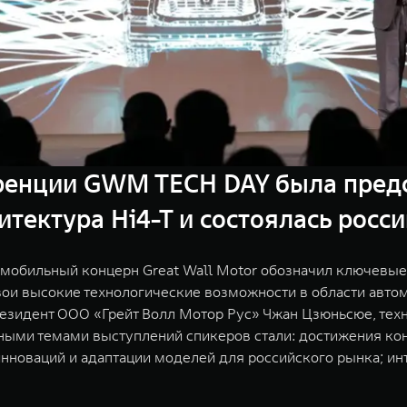
ренции GWM TECH DAY была предс
тектура Hi4-T и состоялась рос
мобильный концерн Great Wall Motor обозначил ключевые 
вои высокие технологические возможности в области авто
президент ООО «Грейт Волл Мотор Рус» Чжан Цзюньсюе, тех
ными темами выступлений спикеров стали: достижения кон
нноваций и адаптации моделей для российского рынка; и