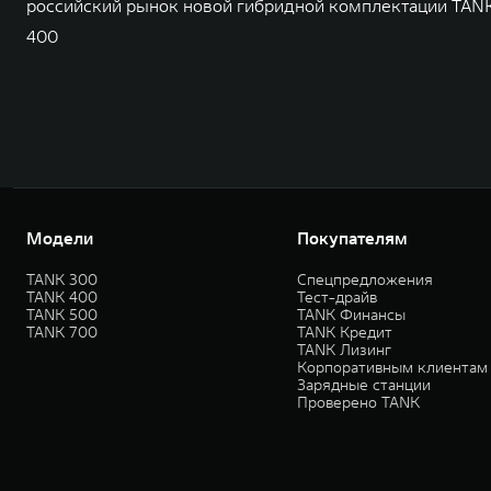
российский рынок новой гибридной комплектации TAN
400
Модели
Покупателям
TANK 300
Спецпредложения
TANK 400
Тест-драйв
TANK 500
TANK Финансы
TANK 700
TANK Кредит
TANK Лизинг
Корпоративным клиентам
Зарядные станции
Проверено TANK