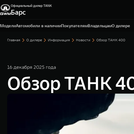
Официальный дилер TANK
Барс
Омск, ул. Волгоградская, 61
+7 3812 67-81-72
Модели
Автомобили в наличии
Покупателям
Владельцам
О дилере
Главная
О дилере
Информация
Новости
Обзор ТАНК 400
16 декабря 2025 года
Обзор ТАНК 4