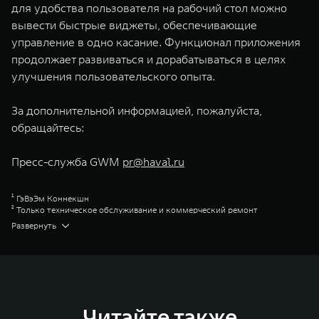
для удобства пользователя на рабочий стол можно
вывести быстрые виджеты, обеспечивающие
управление в одно касание. Функционал приложения
продолжает развиваться и дорабатываться в целях
улучшения пользовательского опыта.
За дополнительной информацией, пожалуйста,
обращайтесь:
Пресс-служба GWM
pr@haval.ru
¹ ГэВэЭм Коннекшн
² Только техническое обслуживание и коммерческий ремонт
³ Доступно для ограниченного перечня моделей
Развернуть
⁴ Доступно для ограниченного перечня моделей
Great Wall Motor Company Limited (GWM) — глобальный производитель
внедорожников, кроссоверов и пикапов, специализирующийся на
интеллектуальных технологиях и экологичном производстве. Компания
была зарегистрирована на Гонконгской и Шанхайской фондовых биржах
в 2003 и 2011 годах соответственно. Сфера деятельности концерна
GWM включает проектирование, исследования и разработки,
Читайте также
производство, продажу и обслуживание автомобилей и запчастей.