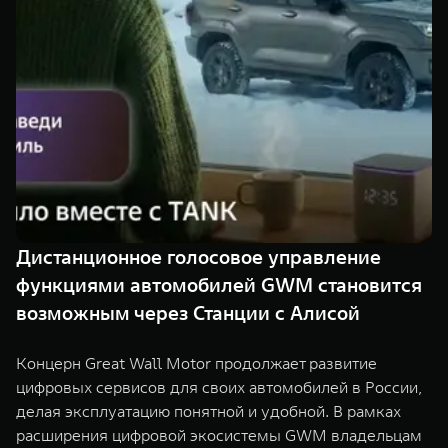
Сервис
ПОКУПКА АВТОМОБИЛЯ
TANK Финансы
Специальные предложения
TANK 500
TANK 700
Корпоративным клиентам
Моторные масла
Веди за собой
Сила признания
от 6 499 000 ₽
от 10 199 000 ₽
TANK ФИНАНСЫ
ЦИФРОВЫЕ СЕРВИСЫ TANK
TANK Кредит
Цифровые сервисы TANK
TANK Лизинг
Подписки
Дистанционное голосовое управление
TANK Страхование
WEY 07
WEY 05
функциями автомобилей GWM становится
Расширяя границы комфорта
Эстетика нового времени
от 6 149 000 ₽
от 5 699 000 ₽
возможным через Станции с Алисой
Концерн Great Wall Motor продолжает развитие
цифровых сервисов для своих автомобилей в России,
делая эксплуатацию понятной и удобной. В рамках
расширения цифровой экосистемы GWM владельцам