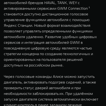
WEY 80
WEY 80 Лаундж
автомобилей брендов HAVAL, TANK, WEY с
активированными сервисами GWM Connection ¹
Масштаб возможностей
Масштаб возможностей
от 6 449 000 ₽
от 8 099 000 ₽
становится доступно дистанционное голосовое
управление функциями автомобиля с помощью
Яндекс Станции. Новый формат взаимодействия
позволяет управлять определенными функциями
автомобиля удаленно. Развитие удобных цифровых
сервисов и интеграция автомобилей GWM в
повседневную цифровую среду являются частью
стратегии концерна по созданию технологичных и
ориентированных на пользователя решений
доступных на российском рынке.
Через голосовые команды Алисе можно запустить
двигатель, активировать подогрев сидений, а также
проверить статус дверей автомобиля и при
необходимости заблокировать их. При удалённом
запуске двигателя система автоматически включает
климат-контроль в ранее заданном режиме,