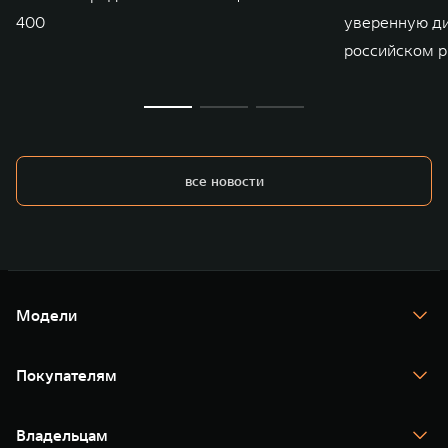
400
уверенную д
российском р
все новости
Модели
TANK 300
TANK 400
Покупателям
TANK 500
TANK 700
Спецпредложения
Тест-драйв
Владельцам
TANK Финансы