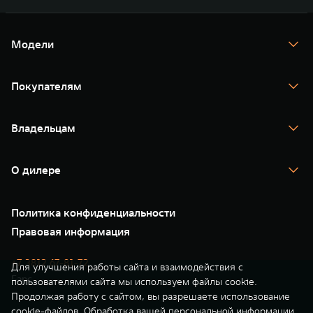
Модели
TANK 300
TANK 400
Покупателям
TANK 500
TANK 700
Спецпредложения
Тест-драйв
Владельцам
TANK Финансы
TANK Кредит
Гарантия
TANK Лизинг
Помощь на дороге
Корпоративным клиентам
О дилере
Новые цифровые сервисы TANK
Зарядные станции
Подписки
Проверено TANK
О нас
Специальные предложения
35 лет GWM
Сервис
Политика конфиденциальности
GWM ТЕХ ДЕНЬ
Нулевое ТО
Новости
Правовая информация
Моторные масла
+7 3812 67-81-72
Для улучшения работы сайта и взаимодействия с
Барс
пользователями сайта мы используем файлы cookie.
Продолжая работу с сайтом, вы разрешаете использование
cookie-файлов. Обработка вашей персональной информации