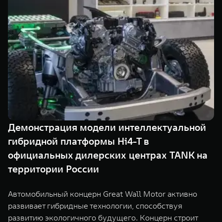
Сервис
ПОКУПКА АВТОМОБИЛЯ
TANK Финансы
Специальные предложения
TANK 500
TANK 700
Корпоративным клиентам
Моторные масла
Веди за собой
Сила признания
от 6 499 000 ₽
от 10 199 000 ₽
TANK ФИНАНСЫ
ЦИФРОВЫЕ СЕРВИСЫ TANK
TANK Кредит
Цифровые сервисы TANK
TANK Лизинг
Подписки
Демонстрация модели интеллектуальной
TANK Страхование
WEY 07
WEY 05
гибридной платформы Hi4-T в
Расширяя границы комфорта
Эстетика нового времени
от 6 149 000 ₽
от 5 699 000 ₽
официальных дилерских центрах TANK на
территории России
Автомобильный концерн Great Wall Motor активно
развивает гибридные технологии, способствуя
развитию экологичного будущего. Концерн строит