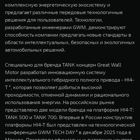
WEY 80
WEY 80 Лаундж
комплексную энергетическую экосистему и
Масштаб возможностей
Масштаб возможностей
предлагает различные передовые технологичные
от 6 449 000 ₽
от 8 099 000 ₽
решения для пользователей. Технологии,
разработанные инженерами GWM, демонстрируют
способность компании предлагать новые стандарты в
области интеллектуальных, безопасных и экологичных
автомобильных решений.
Специально для бренда TANK концерн Great Wall
Motor разработал инновационную систему
интеллектуального гибридного полного привода - Hi4-
T ¹, которая позволяет добиться высокой
проходимости, отменной динамики и рационального
использования энергии. На российском рынке
представлено две модели бренда на платформе Hi4-T:
TANK 500 и TANK 700. Впервые в России конструктив
платформы Hi4-T был представлен на технологической
конференции GWM TECH DAY ² в декабре 2025 года в
Москве. Посетители официальных дилерских центров