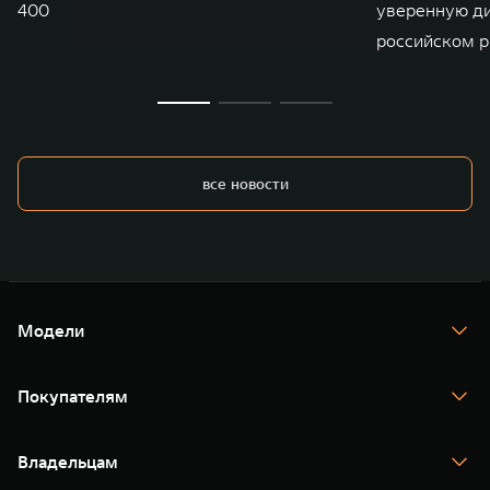
400
уверенную д
российском р
все новости
Модели
TANK 300
TANK 400
Покупателям
TANK 500
TANK 700
Спецпредложения
Тест-драйв
Владельцам
TANK Финансы
TANK Кредит