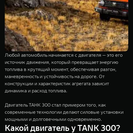
Сервис
ПОКУПКА АВТОМОБИЛЯ
TANK Финансы
Специальные предложения
TANK 500
TANK 700
Корпоративным клиентам
Моторные масла
Веди за собой
Сила признания
от 6 499 000 ₽
от 10 199 000 ₽
TANK ФИНАНСЫ
ЦИФРОВЫЕ СЕРВИСЫ TANK
TANK Кредит
Цифровые сервисы TANK
Любой автомобиль начинается с двигателя — это его
источник движения, который превращает энергию
TANK Лизинг
Подписки
топлива в крутящий момент, обеспечивая разгон,
маневренность и устойчивость на дороге. От
TANK Страхование
WEY 07
WEY 05
конструкции и характеристик агрегата зависит
Расширяя границы комфорта
Эстетика нового времени
динамика и расход топлива.
от 6 149 000 ₽
от 5 699 000 ₽
Двигатель ТАНК 300 стал примером того, как
современные технологии делают силовые установки
мощными и долговечными одновременно.
Какой двигатель у TANK 300?