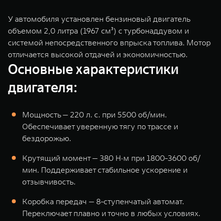
WEY 80
WEY 80 Лаундж
Масштаб возможностей
Масштаб возможностей
У автомобиля установлен бензиновый двигатель
от 6 449 000 ₽
от 8 099 000 ₽
объемом 2,0 литра (1967 см³) с турбонаддувом и
системой непосредственного впрыска топлива. Мотор
отличается высокой отдачей и экономичностью.
Основные характеристики
двигателя:
Мощность — 220 л. с. при 5500 об/мин.
Обеспечивает уверенную тягу по трассе и
бездорожью.
Крутящий момент — 380 Н·м при 1800-3600 об/
мин. Поддерживает стабильное ускорение и
отзывчивость.
Коробка передач — 8-ступенчатый автомат.
Переключает плавно и точно в любых условиях.