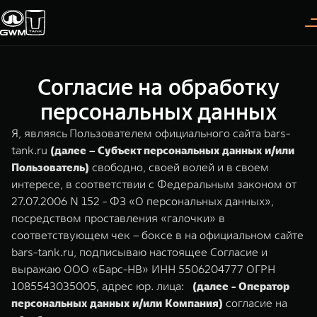
Согласие на обработку
Покупателям
Владельцам
О дилере
Модели
персональных данных
Я, являясь Пользователем официального сайта bars-
ВЫБОР АВТОМОБИЛЯ
ГАРАНТИЯ И ПОДДЕРЖКА
ИНФОРМАЦИЯ
tank.ru
(далее – Субъект персональных данных и/или
Пользователь)
свободно, своей волей и в своем
Спецпредложения
Гарантия
О нас
интересе, в соответствии с Федеральным законом от
Конфигуратор
Помощь на дороге
35 лет GWM
27.07.2006 N 152 - ФЗ «О персональных данных»,
посредством проставления «галочки» в
Тест-драйв
GWM ТЕХ ДЕНЬ
TANK 300
TANK 400
соответствующем чек – боксе в на официальном сайте
СЕРВИС
Следуй за открытиями
За пределы возможного
bars-tank.ru, подписываю настоящее Согласие и
Зарядные станции
Новости
от 3 999 000 ₽
от 5 599 000 ₽
Калькулятор ТО
выражаю ООО «Барс-НВ» ИНН 5506204777 ОГРН
Проверено TANK
1085543035005, адрес юр. лица:
(далее - Оператор
Нулевое ТО
персональных данных и/или Компания)
согласие на