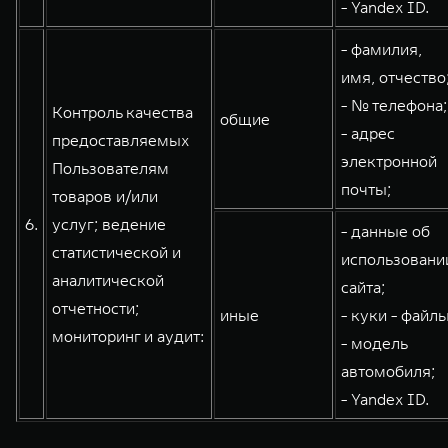
- Yandex ID.
- фамилия,
имя, отчество
- № телефона;
Контроль качества
общие
- адрес
предоставляемых
электронной
Пользователям
почты;
товаров и/или
6.
услуг; ведение
- данные об
статистической и
использовани
аналитической
сайта;
отчетности;
иные
- куки - файлы
мониторинг и аудит:
- модель
автомобиля;
- Yandex ID.