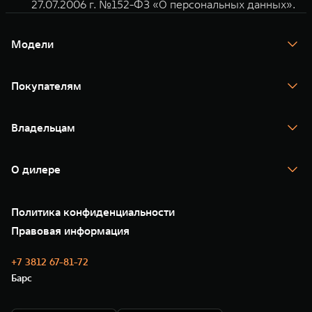
27.07.2006 г. №152-ФЗ «О персональных данных».
Модели
TANK 300
TANK 400
Покупателям
TANK 500
TANK 700
Спецпредложения
Тест-драйв
Владельцам
TANK Финансы
TANK Кредит
Гарантия
TANK Лизинг
Помощь на дороге
Корпоративным клиентам
О дилере
Новые цифровые сервисы TANK
Зарядные станции
Подписки
Проверено TANK
О нас
Специальные предложения
35 лет GWM
Сервис
Политика конфиденциальности
GWM ТЕХ ДЕНЬ
Нулевое ТО
Новости
Правовая информация
Моторные масла
+7 3812 67-81-72
Барс