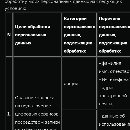
обработку моих персональных данных на следующих
Сервис
ПОКУПКА АВТОМОБИЛЯ
условиях:
TANK Финансы
Специальные предложения
Категории
Перечень
TANK 500
TANK 700
Корпоративным клиентам
Моторные масла
Цели обработки
персональных
персональных
Веди за собой
Сила признания
N
персональных
данных,
данных,
от 6 499 000 ₽
от 10 199 000 ₽
TANK ФИНАНСЫ
ЦИФРОВЫЕ СЕРВИСЫ TANK
данных
подлежащих
подлежащих
обработке
обработке
TANK Кредит
Цифровые сервисы TANK
- фамилия,
TANK Лизинг
Подписки
имя, отчество
TANK Страхование
- № телефона;
WEY 07
WEY 05
общие
- адрес
Расширяя границы комфорта
Эстетика нового времени
от 6 149 000 ₽
от 5 699 000 ₽
электронной
Оказание запроса
почты;
на подключение
1.
цифровых сервисов
- данные об
посредством записи
использовани