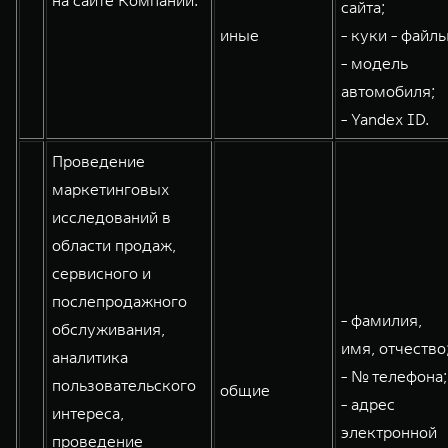
на сайте Компании:
сайта;
WEY 80
WEY 80 Лаундж
иные
- куки - файлы
Масштаб возможностей
Масштаб возможностей
- модель
от 6 449 000 ₽
от 8 099 000 ₽
автомобиля;
- Yandex ID.
Проведение
маркетинговых
исследований в
области продаж,
сервисного и
послепродажного
- фамилия,
обслуживания,
имя, отчество
аналитика
- № телефона;
пользовательского
общие
- адрес
интереса,
электронной
проведение