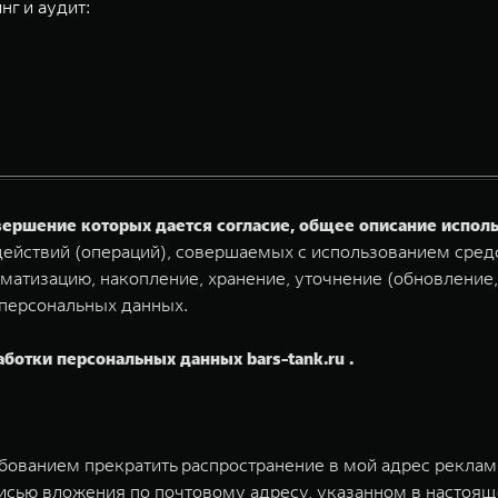
нг и аудит:
овершение которых дается согласие, общее описание испо
ействий (операций), совершаемых с использованием средс
матизацию, накопление, хранение, уточнение (обновление,
 персональных данных.
аботки персональных данных bars-tank.ru .
ебованием прекратить распространение в мой адрес рекла
исью вложения по почтовому адресу, указанном в настоящ