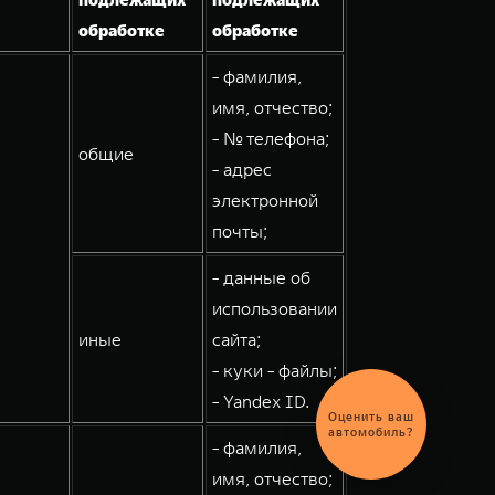
обработке
обработке
- фамилия,
имя, отчество;
- № телефона;
общие
- адрес
электронной
почты;
- данные об
использовании
иные
сайта;
- куки - файлы;
- Yandex ID.
Оценить ваш
автомобиль?
- фамилия,
имя, отчество;