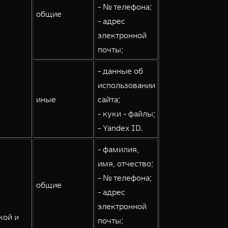
- № телефона;
общие
- адрес
электронной
почты;
- данные об
использовании
иные
сайта;
- куки - файлы;
- Yandex ID.
- фамилия,
имя, отчество;
- № телефона;
общие
- адрес
электронной
кой и
почты;