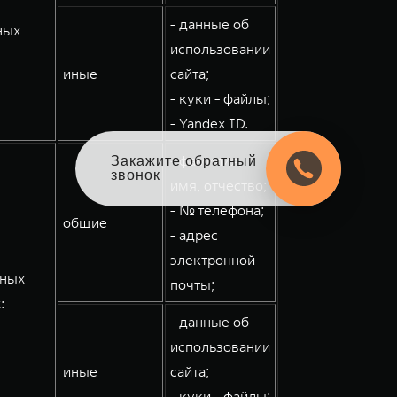
- данные об
ных
использовании
иные
сайта;
- куки - файлы;
- Yandex ID.
- фамилия,
Закажите обратный
звонок
имя, отчество;
- № телефона;
общие
- адрес
электронной
мных
почты;
:
- данные об
использовании
иные
сайта;
- куки - файлы;