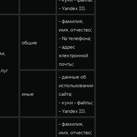
- Yandex ID.
- фамилия,
имя, отчество;
- № телефона;
общие
- адрес
ми,
электронной
почты;
слуг
- данные об
использовании
иные
сайта;
- куки - файлы;
- Yandex ID.
- фамилия,
имя, отчество;