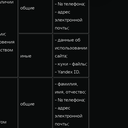
аличии
- № телефона;
общие
- адрес
электронной
почты;
ми;
- данные об
овения
использовании
дством
иные
сайта;
- куки - файлы;
- Yandex ID.
- фамилия,
имя, отчество;
- № телефона;
общие
- адрес
электронной
том
почты;