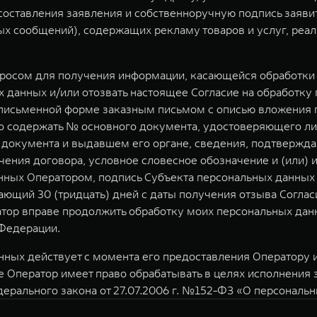
у составления заявления и собственноручную подпись заяв
 сообщений), содержащих рекламу товаров и услуг, реал
просом для получения информации, касающейся обработки 
 данных и/или отозвать настоящее Согласие на обработку
письменной форме заказным письмом с описью вложения по 
но содержать № основного документа, удостоверяющего ли
о документа и выдавшем его органе, сведения, подтвержд
чения договора, условное словесное обозначение и (или) 
ных Оператором, подпись Субъекта персональных данных 
ющий 30 (тридцать) дней с даты получения отзыва Соглас
атор вправе продолжить обработку моих персональных данн
Федерации.
ных действует с момента его предоставления Оператору и 
е Оператор имеет право обрабатывать в целях исполнения
дерального закона от 27.07.2006 г. №152-ФЗ «О персональ