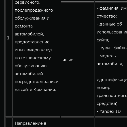
сервисного,
- фамилия, им
послепродажного
отчество;
обслуживания и
WEY 80
WEY 80 Лаундж
- данные об
ремонта
Масштаб возможностей
Масштаб возможностей
использовани
автомобилей,
от 6 449 000 ₽
от 8 099 000 ₽
1.
сайта;
предоставление
- куки - файлы
иных видов услуг
- модель
по техническому
иные
автомобиля;
обслуживанию
-
автомобилей
идентификац
посредством записи
номер
на сайте Компании:
транспортног
средства;
- Yandex ID.
Направление в