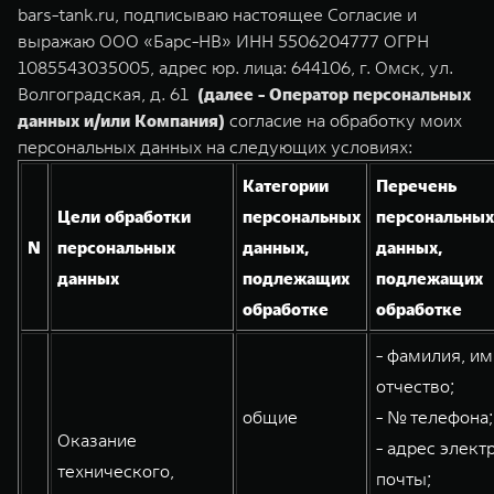
Сервис
ПОКУПКА АВТОМОБИЛЯ
bars-tank.ru, подписываю настоящее Согласие и
выражаю ООО «Барс-НВ» ИНН 5506204777 ОГРН
TANK Финансы
Специальные предложения
1085543035005, адрес юр. лица: 644106, г. Омск, ул.
Волгоградская, д. 61
(далее - Оператор персональных
Корпоративным клиентам
Моторные масла
TANK 500
TANK 700
данных и/или Компания)
согласие на обработку моих
Веди за собой
Сила признания
персональных данных на следующих условиях:
TANK ФИНАНСЫ
ЦИФРОВЫЕ СЕРВИСЫ TANK
от 6 499 000 ₽
от 10 199 000 ₽
Категории
Перечень
TANK Кредит
Цифровые сервисы TANK
Цели обработки
персональных
персональных
TANK Лизинг
Подписки
N
персональных
данных,
данных,
данных
подлежащих
подлежащих
TANK Страхование
обработке
обработке
WEY 07
WEY 05
- фамилия, им
Расширяя границы комфорта
Эстетика нового времени
отчество;
от 6 149 000 ₽
от 5 699 000 ₽
общие
- № телефона;
Оказание
- адрес элект
технического,
почты;