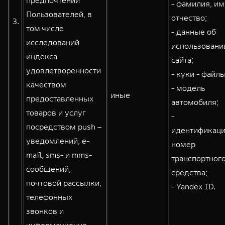
предпочтений
- фамилия, им
Пользователей, в
отчество;
3.
том числе
- данные об
исследований
использовани
индекса
сайта;
удовлетворенности
- куки - файлы
качеством
- модель
иные
предоставленных
автомобиля;
товаров и услуг
-
посредством push –
идентификац
уведомлений, e-
номер
mail, sms- и mms-
транспортног
сообщений,
средства;
почтовой рассылки,
- Yandex ID.
телефонных
звонков и