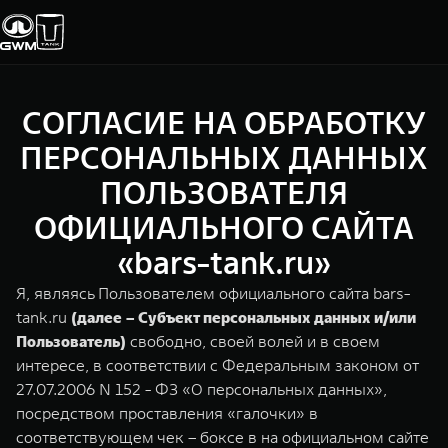
СОГЛАСИЕ НА ОБРАБОТКУ
Покупателям
Владельцам
О дилере
Модели
ПЕРСОНАЛЬНЫХ ДАННЫХ
ПОЛЬЗОВАТЕЛЯ
ВЫБОР АВТОМОБИЛЯ
ГАРАНТИЯ И ПОДДЕРЖКА
ИНФОРМАЦИЯ
ОФИЦИАЛЬНОГО САЙТА
Спецпредложения
Гарантия
О нас
«bars-tank.ru»
Конфигуратор
Помощь на дороге
35 лет GWM
Я, являясь Пользователем официального сайта bars-
tank.ru
(далее – Субъект персональных данных и/или
Тест-драйв
GWM ТЕХ ДЕНЬ
TANK 300
TANK 400
СЕРВИС
Пользователь)
свободно, своей волей и в своем
Зарядные станции
Новости
Следуй за открытиями
За пределы возможного
интересе, в соответствии с Федеральным законом от
Калькулятор ТО
от 3 999 000 ₽
от 5 599 000 ₽
27.07.2006 N 152 - ФЗ «О персональных данных»,
Проверено TANK
посредством проставления «галочки» в
Нулевое ТО
соответствующем чек – боксе в на официальном сайте