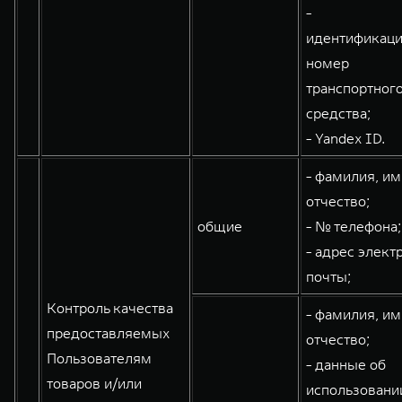
-
идентификац
номер
транспортног
средства;
- Yandex ID.
- фамилия, им
отчество;
общие
- № телефона;
- адрес элект
почты;
Контроль качества
- фамилия, им
предоставляемых
отчество;
Пользователям
- данные об
товаров и/или
использовани