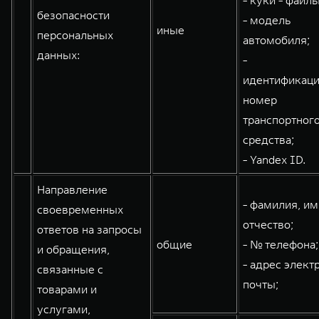
- куки - файлы
безопасности
- модель
иные
персональных
автомобиля;
данных:
-
идентификац
номер
транспортног
средства;
- Yandex ID.
Направление
- фамилия, им
своевременных
отчество;
ответов на запросы
общие
- № телефона;
и обращения,
- адрес элект
связанные с
почты;
товарами и
услугами,