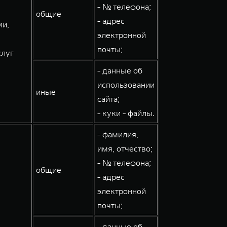
- № телефона;
общие
- адрес
ми,
электронной
почты;
слуг
- данные об
использовании
иные
сайта;
- куки - файлы.
- фамилия,
имя, отчество;
- № телефона;
общие
- адрес
электронной
почты;
- данные об