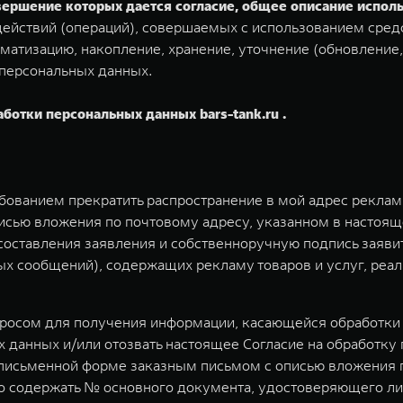
овершение которых дается согласие, общее описание испо
ействий (операций), совершаемых с использованием средс
матизацию, накопление, хранение, уточнение (обновление,
 персональных данных.
аботки персональных данных bars-tank.ru .
ебованием прекратить распространение в мой адрес рекла
исью вложения по почтовому адресу, указанном в настоящ
у составления заявления и собственноручную подпись заяв
 сообщений), содержащих рекламу товаров и услуг, реал
просом для получения информации, касающейся обработки 
 данных и/или отозвать настоящее Согласие на обработку
письменной форме заказным письмом с описью вложения по 
но содержать № основного документа, удостоверяющего ли