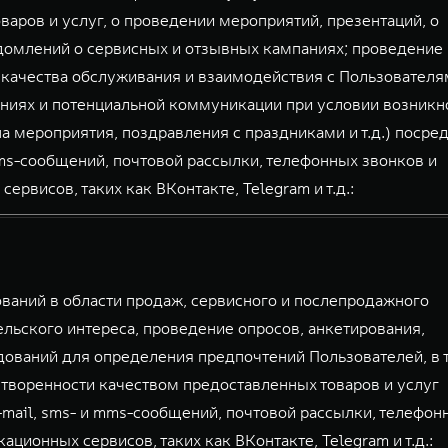
аров и услуг, о проведении мероприятий, презентаций, о
домлений о сервисных и отзывных кампаниях; проведение
 качества обслуживания и взаимодействия с Пользователя
ниях и потенциальной коммуникации при условии возникн
а мероприятия, поздравления с праздниками и т.д.) посре
mms-сообщений, почтовой рассылки, телефонных звонков и
висов, таких как ВКонтакте, Telegram и т.д.:
аний в области продаж, сервисного и послепродажного
льского интереса, проведение опросов, анкетирования,
дований для определения предпочтений Пользователей, в 
творенности качеством предоставленных товаров и услуг
-mail, sms- и mms-сообщений, почтовой рассылки, телефон
ионных сервисов, таких как ВКонтакте, Telegram и т.д.: