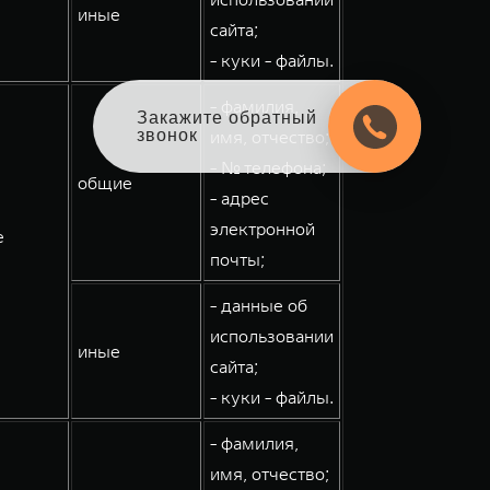
иные
сайта;
- куки - файлы.
- фамилия,
Закажите обратный
звонок
имя, отчество;
- № телефона;
общие
- адрес
электронной
е
почты;
- данные об
использовании
иные
сайта;
- куки - файлы.
- фамилия,
имя, отчество;