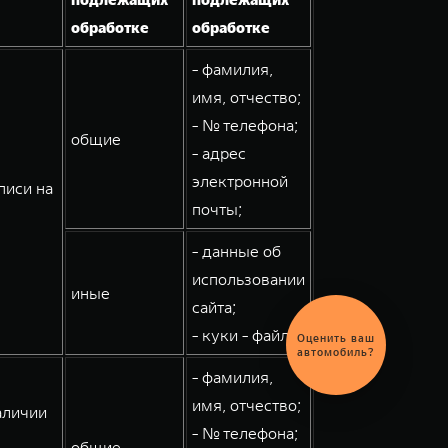
обработке
обработке
- фамилия,
имя, отчество;
- № телефона;
общие
- адрес
электронной
писи на
почты;
- данные об
использовании
иные
сайта;
- куки - файлы.
Оценить ваш
автомобиль?
- фамилия,
имя, отчество;
аличии
- № телефона;
общие