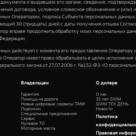
о документа и выдавшем его органе, сведения, подтвержд
чения договора, условное словесное обозначение и (или) 
ных Оператором, подпись Субъекта персональных данных 
ющий 30 (тридцать) дней с даты получения отзыва Соглас
атор вправе продолжить обработку моих персональных данн
Федерации.
ных действует с момента его предоставления Оператору и 
е Оператор имеет право обрабатывать в целях исполнения
дерального закона от 27.07.2006 г. №152-ФЗ «О персональ
Владельцам
О дилере
Гарантия
О нас
Помощь на дороге
35 лет GWM
Новые цифровые сервисы TANK
GWM ТЕХ ДЕНЬ
Подписки
Новости
Специальные предложения
Политика
Сервис
Нулевое ТО
конфиденциальн
Моторные масла
Правовая инфор