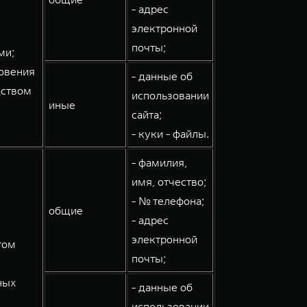
- адрес
электронной
почты;
ми;
овения
- данные об
дством
использовании
иные
сайта;
- куки - файлы.
- фамилия,
имя, отчество;
- № телефона;
общие
- адрес
электронной
том
почты;
ных
- данные об
использовании