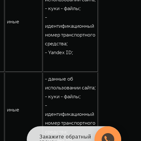
- куки - файлы;
-
иные
идентификационный
номер транспортного
средства;
- Yandex ID;
- данные об
использовании сайта;
- куки - файлы;
-
иные
идентификационный
номер транспортного
средства;
Закажите обратный
- Yandex ID;