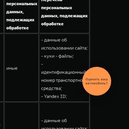
персональных
персональных
данных,
данных, подлежащих
подлежащих
обработке
обработке
- данные об
использовании сайта;
- куки - файлы;
-
иные
идентификационный
Оценить ваш
номер транспортного
автомобиль?
средства;
- Yandex ID;
- данные об
с
использовании сайта;