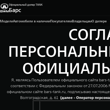
Официальный дилер TANK
Барс
Омск, ул. Волгоградская, 61
+7 3812 67-81-72
Модели
Автомобили в наличии
Покупателям
Владельцам
О дилере
СОГЛ
ПЕРСОНАЛЬН
ОФИЦИАЛЬНО
Я, являясь Пользователем официального сайта bars-t
соответствии с Федеральным законом от 27.07.2006 
официальном сайте bars-tank.ru, подписываю настояще
Волгоградская, д. 61
(далее - Оператор персон