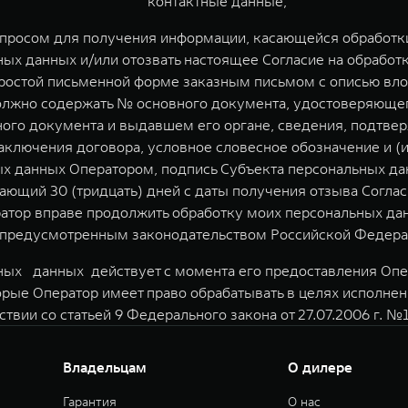
контактные данные;
апросом для получения информации, касающейся обработки
ых данных и/или отозвать настоящее Согласие на обработ
остой письменной форме заказным письмом с описью вложе
должно содержать № основного документа, удостоверяющег
нного документа и выдавшем его органе, сведения, подтв
аключения договора, условное словесное обозначение и (
 данных Оператором, подпись Субъекта персональных дан
ающий 30 (тридцать) дней с даты получения отзыва Соглас
атор вправе продолжить обработку моих персональных дан
предусмотренным законодательством Российской Федера
ных данных действует с момента его предоставления Опер
орые Оператор имеет право обрабатывать в целях исполне
ствии со статьей 9 Федерального закона от 27.07.2006 г. 
Владельцам
О дилере
Гарантия
О нас