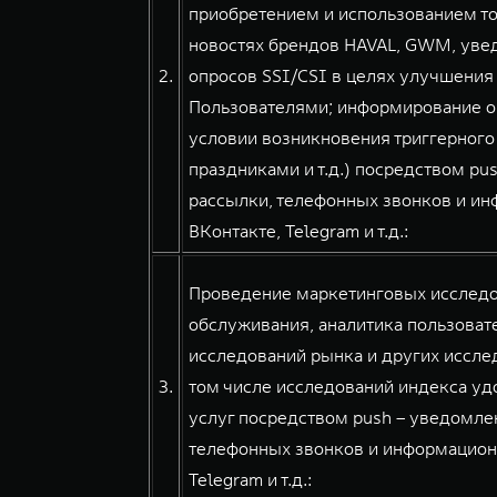
приобретением и использованием тов
новостях брендов HAVAL, GWM, уве
2.
опросов SSI/CSI в целях улучшения
Пользователями; информирование о
условии возникновения триггерного
праздниками и т.д.) посредством pu
рассылки, телефонных звонков и и
ВКонтакте, Telegram и т.д.:
Проведение маркетинговых исследов
обслуживания, аналитика пользовате
исследований рынка и других иссле
3.
том числе исследований индекса уд
услуг посредством push – уведомлен
телефонных звонков и информацион
Telegram и т.д.: