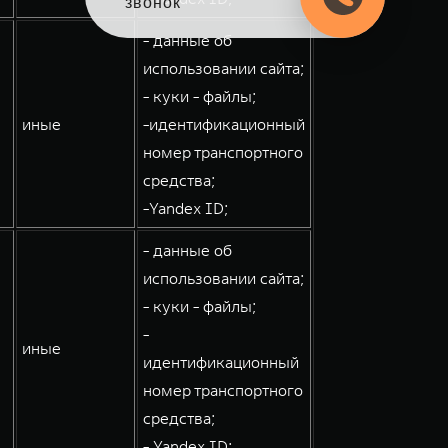
звонок
- данные об
использовании сайта;
- куки - файлы;
иные
-идентификационный
номер транспортного
средства;
-Yandex ID;
- данные об
использовании сайта;
- куки - файлы;
-
иные
идентификационный
номер транспортного
средства;
- Yandex ID;